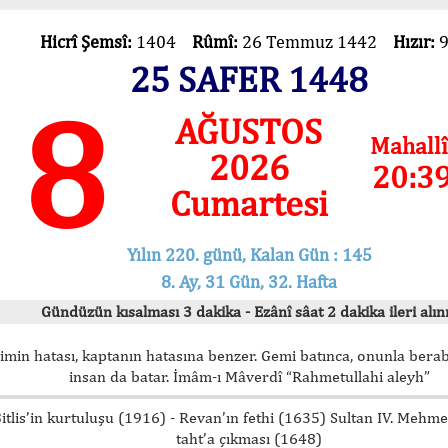
Hicrî Şemsî:
1404
Rûmî:
26 Temmuz 1442
Hızır:
25 SAFER 1448
8
AĞUSTOS
Mahallî
2026
20:3
Cumartesi
Yılın 220. günü, Kalan Gün : 145
8. Ay, 31 Gün, 32. Hafta
Gündüzün kısalması 3 dakika - Ezânî sâat 2 dakika ileri alını
imin hatası, kaptanın hatasına benzer. Gemi batınca, onunla bera
insan da batar. İmâm-ı Mâverdî “Rahmetullahi aleyh”
itlis’in kurtuluşu (1916) - Revan’ın fethi (1635) Sultan IV. Mehm
taht’a çıkması (1648)