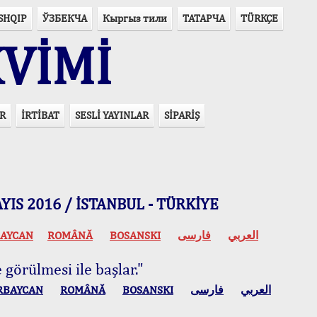
SHQIP
ЎЗБЕКЧА
Кыргыз тили
ТАТАРЧА
TÜRKÇE
VİMİ
R
İRTİBAT
SESLİ YAYINLAR
SİPARİŞ
 MAYIS 2016 / İSTANBUL - TÜRKİYE
AYCAN
ROMÂNĂ
BOSANSKI
فارسی
العربي
 görülmesi ile başlar."
RBAYCAN
ROMÂNĂ
BOSANSKI
فارسی
العربي