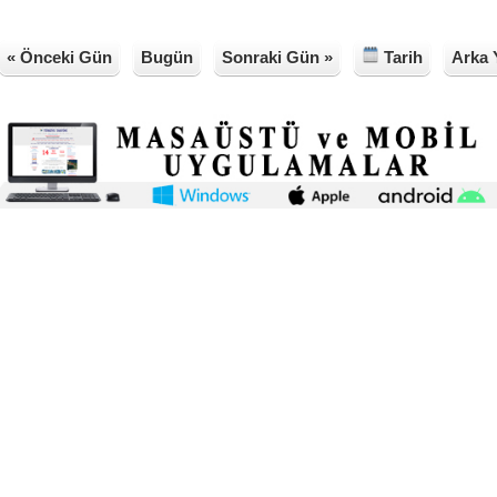
« Önceki Gün
Bugün
Sonraki Gün »
Tarih
Arka 