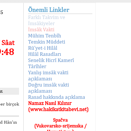
Önemli Linkler
95
Farklı Takvim ve
İmsâkiyeler
İmsâk Vakti
Mühim Tenbîh
 Sâat
Temkin Müddeti
Rü'yet-i Hilâl
9:48
Hilâl Rasadları
Senelik Hicrî Kamerî
Târîhler
Yanlış imsâk vakti
açıklaması
Doğru imsâk vakti
açıklaması
r.
Rasad hakkında açıklama
Namaz Nasıl Kılınır
ber birçok
(www.hakikatkitabevi.net)
Spačva
ed Hân’ın
(Vukovarsko-srijemska /