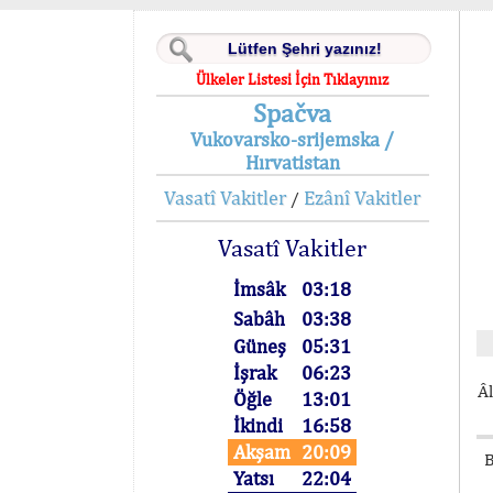
Ülkeler Listesi İçin Tıklayınız
Spačva
Vukovarsko-srijemska /
Hırvatistan
Vasatî Vakitler
Ezânî Vakitler
/
Vasatî Vakitler
İmsâk
03:18
Sabâh
03:38
Güneş
05:31
İşrak
06:23
Âl
Öğle
13:01
İkindi
16:58
Akşam
20:09
B
Yatsı
22:04