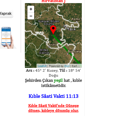
Hırvatistan )
+
Yaprak
−
Leaflet
| Powered by
Esri
|
Earthstar Geographics
Arz :
45° 2' Kuzey,
Tûl :
18° 54'
Doğu
Şehirden Çıkan
yeşil
hat , kıble
istikâmetidir.
Kıble Sâati Vakti 11:13
Kıble Sâati Vakti'nde Güneşe
dönen, kıbleye dönmüş olur.