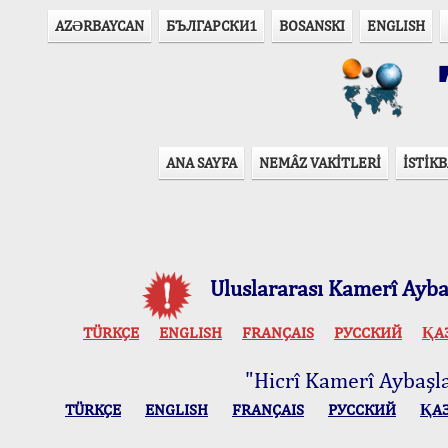
AZӘRBAYCAN
БЪЛГАРСКИ1
BOSANSKI
ENGLISH
T
ANA SAYFA
NEMÂZ VAKİTLERİ
İSTİKB
Uluslararası Kamerî Aybaş
TÜRKÇE
ENGLISH
FRANÇAIS
РУССКИЙ
ҚА
"Hicrî Kamerî Aybaşlar
TÜRKÇE
ENGLISH
FRANÇAIS
РУССКИЙ
ҚА