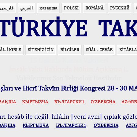
فارسی
العربي
қазақша
POLSKI
ROMÂNĂ
РУССКИЙ
ÜRKİYE TAK
ÂL-İ KIBLE
SİTENİZ İÇİN
BİLGİLER
SÜÂL - CEVÂB
KİTÂBLA
15 Lisânda Namaz Vakitleri
İmsâk Vakti Hakkında Mühim Açıklama !..
Vakitlerimiz Son Teknoloji Hesâbıdır
ları ve Hicrî Takvîm Birliği Kongresi 28 - 30
ЗАҚША
КЫPГЫЗЧA
БЪЛГАРСКИ1
O’ZBEKCHA
AZӘRB
ı hesâb ile değil, hilâlin [yeni ayın] çıplak gözle
ЗАҚША
КЫPГЫЗЧA
БЪЛГАРСКИ1
O’ZBEKCHA
AZӘ