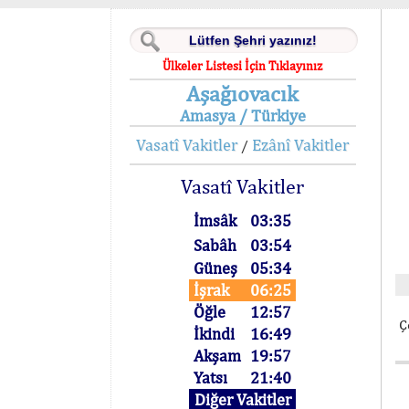
Ülkeler Listesi İçin Tıklayınız
Aşağıovacık
Amasya / Türkiye
Vasatî Vakitler
Ezânî Vakitler
/
Vasatî Vakitler
İmsâk
03:35
Sabâh
03:54
Güneş
05:34
İşrak
06:25
Öğle
12:57
Ç
İkindi
16:49
Akşam
19:57
Yatsı
21:40
Diğer Vakitler