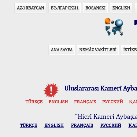
AZӘRBAYCAN
БЪЛГАРСКИ1
BOSANSKI
ENGLISH
T
ANA SAYFA
NEMÂZ VAKİTLERİ
İSTİKB
Uluslararası Kamerî Aybaş
TÜRKÇE
ENGLISH
FRANÇAIS
РУССКИЙ
ҚА
"Hicrî Kamerî Aybaşlar
TÜRKÇE
ENGLISH
FRANÇAIS
РУССКИЙ
ҚА