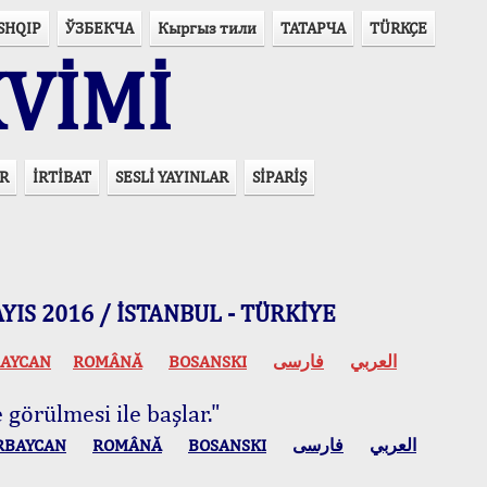
SHQIP
ЎЗБЕКЧА
Кыргыз тили
ТАТАРЧА
TÜRKÇE
VİMİ
R
İRTİBAT
SESLİ YAYINLAR
SİPARİŞ
 MAYIS 2016 / İSTANBUL - TÜRKİYE
AYCAN
ROMÂNĂ
BOSANSKI
فارسی
العربي
 görülmesi ile başlar."
RBAYCAN
ROMÂNĂ
BOSANSKI
فارسی
العربي