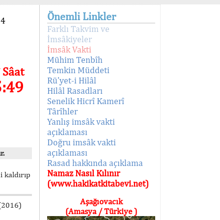
Önemli Linkler
94
Farklı Takvim ve
İmsâkiyeler
İmsâk Vakti
Mühim Tenbîh
 Sâat
Temkin Müddeti
Rü'yet-i Hilâl
5:49
Hilâl Rasadları
Senelik Hicrî Kamerî
Târîhler
Yanlış imsâk vakti
açıklaması
Doğru imsâk vakti
açıklaması
r.
Rasad hakkında açıklama
Namaz Nasıl Kılınır
i kaldırıp
(www.hakikatkitabevi.net)
Aşağıovacık
 (2016)
(Amasya / Türkiye )