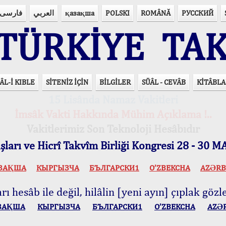
فارسی
العربي
қазақша
POLSKI
ROMÂNĂ
РУССКИЙ
ÜRKİYE TAK
ÂL-İ KIBLE
SİTENİZ İÇİN
BİLGİLER
SÜÂL - CEVÂB
KİTÂBLA
15 Lisânda Namaz Vakitleri
İmsâk Vakti Hakkında Mühim Açıklama !..
Vakitlerimiz Son Teknoloji Hesâbıdır
ları ve Hicrî Takvîm Birliği Kongresi 28 - 30
ЗАҚША
КЫPГЫЗЧA
БЪЛГАРСКИ1
O’ZBEKCHA
AZӘRB
ı hesâb ile değil, hilâlin [yeni ayın] çıplak gözle
ЗАҚША
КЫPГЫЗЧA
БЪЛГАРСКИ1
O’ZBEKCHA
AZӘ