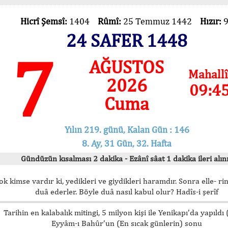
Hicrî Şemsî:
1404
Rûmî:
25 Temmuz 1442
Hızır:
24 SAFER 1448
7
AĞUSTOS
Mahallî
2026
09:4
Cuma
Yılın 219. günü, Kalan Gün : 146
8. Ay, 31 Gün, 32. Hafta
Gündüzün kısalması 2 dakika - Ezânî sâat 1 dakika ileri alını
ok kimse vardır ki, yedikleri ve giydikleri haramdır. Sonra elle- rin
duâ ederler. Böyle duâ nasıl kabul olur? Hadîs-i şerîf
Tarihin en kalabalık mitingi, 5 milyon kişi ile Yenikapı’da yapıldı
Eyyâm-ı Bahûr’un (En sıcak günlerin) sonu