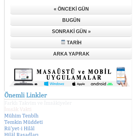
« ÖNCEKI GÜN
BUGÜN
SONRAKI GÜN »
TARIH
ARKA YAPRAK
Önemli Linkler
Farklı Takvim ve İmsâkiyeler
İmsâk Vakti
Mühim Tenbîh
Temkin Müddeti
Rü'yet-i Hilâl
Hilâl Rasadları