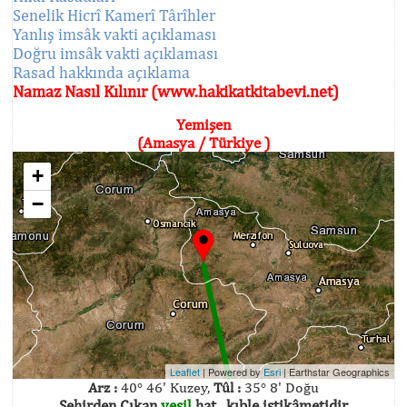
Senelik Hicrî Kamerî Târîhler
Yanlış imsâk vakti açıklaması
Doğru imsâk vakti açıklaması
Rasad hakkında açıklama
Namaz Nasıl Kılınır (www.hakikatkitabevi.net)
Yemişen
(Amasya / Türkiye )
+
−
Leaflet
| Powered by
Esri
|
Earthstar Geographics
Arz :
40° 46' Kuzey,
Tûl :
35° 8' Doğu
Şehirden Çıkan
yeşil
hat , kıble istikâmetidir.