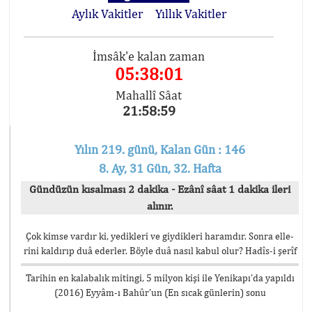
Aylık Vakitler
Yıllık Vakitler
İmsâk'e kalan zaman
05:38:00
Mahallî Sâat
21:59:00
Yılın 219. günü, Kalan Gün : 146
8. Ay, 31 Gün, 32. Hafta
Gündüzün kısalması 2 dakika - Ezânî sâat 1 dakika ileri
alınır.
Çok kimse vardır ki, yedikleri ve giydikleri haramdır. Sonra elle-
rini kaldırıp duâ ederler. Böyle duâ nasıl kabul olur? Hadîs-i şerîf
Tarihin en kalabalık mitingi, 5 milyon kişi ile Yenikapı’da yapıldı
(2016) Eyyâm-ı Bahûr’un (En sıcak günlerin) sonu