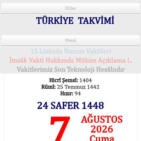
Diller
TÜRKİYE TAKVİMİ
Menü
15 Lisânda Namaz Vakitleri
İmsâk Vakti Hakkında Mühim Açıklama !..
Vakitlerimiz Son Teknoloji Hesâbıdır
Hicrî Şemsî:
1404
Rûmî:
25 Temmuz 1442
Hızır:
94
24 SAFER 1448
7
AĞUSTOS
2026
Cuma