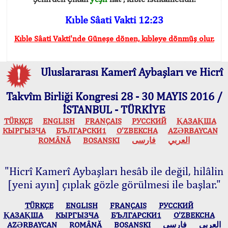
Kıble Sâati Vakti 12:23
Kıble Sâati Vakti'nde Güneşe dönen, kıbleye dönmüş olur.
Uluslararası Kamerî Aybaşları ve Hicrî
Takvîm Birliği Kongresi 28 - 30 MAYIS 2016 /
İSTANBUL - TÜRKİYE
TÜRKÇE
ENGLISH
FRANÇAIS
РУССКИЙ
ҚАЗАҚША
КЫPГЫЗЧA
БЪЛГАРСКИ1
O’ZBEKCHA
AZӘRBAYCAN
ROMÂNĂ
BOSANSKI
فارسی
العربي
"Hicrî Kamerî Aybaşları hesâb ile değil, hilâlin
[yeni ayın] çıplak gözle görülmesi ile başlar."
TÜRKÇE
ENGLISH
FRANÇAIS
РУССКИЙ
ҚАЗАҚША
КЫPГЫЗЧA
БЪЛГАРСКИ1
O’ZBEKCHA
AZӘRBAYCAN
ROMÂNĂ
BOSANSKI
فارسی
العربي