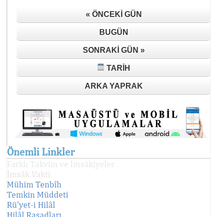
« ÖNCEKI GÜN
BUGÜN
SONRAKI GÜN »
TARIH
ARKA YAPRAK
Önemli Linkler
Farklı Takvim ve İmsâkiyeler
İmsâk Vakti
Mühim Tenbîh
Temkin Müddeti
Rü'yet-i Hilâl
Hilâl Rasadları