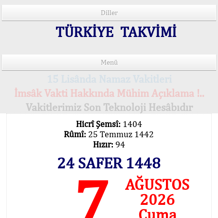
Diller
TÜRKİYE TAKVİMİ
Menü
15 Lisânda Namaz Vakitleri
İmsâk Vakti Hakkında Mühim Açıklama !..
Vakitlerimiz Son Teknoloji Hesâbıdır
Hicrî Şemsî:
1404
Rûmî:
25 Temmuz 1442
Hızır:
94
24 SAFER 1448
7
AĞUSTOS
2026
Cuma