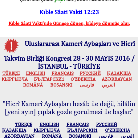
Kıble Sâati Vakti 12:23
Kıble Sâati Vakti'nde Güneşe dönen, kıbleye dönmüş olur.
Uluslararası Kamerî Aybaşları ve Hicrî
Takvîm Birliği Kongresi 28 - 30 MAYIS 2016 /
İSTANBUL - TÜRKİYE
TÜRKÇE
ENGLISH
FRANÇAIS
РУССКИЙ
ҚАЗАҚША
КЫPГЫЗЧA
БЪЛГАРСКИ1
O’ZBEKCHA
AZӘRBAYCAN
ROMÂNĂ
BOSANSKI
فارسی
العربي
"Hicrî Kamerî Aybaşları hesâb ile değil, hilâlin
[yeni ayın] çıplak gözle görülmesi ile başlar."
TÜRKÇE
ENGLISH
FRANÇAIS
РУССКИЙ
ҚАЗАҚША
КЫPГЫЗЧA
БЪЛГАРСКИ1
O’ZBEKCHA
AZӘRBAYCAN
ROMÂNĂ
BOSANSKI
فارسی
العربي