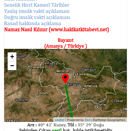
Senelik Hicrî Kamerî Târîhler
Yanlış imsâk vakti açıklaması
Doğru imsâk vakti açıklaması
Rasad hakkında açıklama
Namaz Nasıl Kılınır (www.hakikatkitabevi.net)
Bayazıt
(Amasya / Türkiye )
+
−
Leaflet
| Powered by
Esri
|
Earthstar Geographics
Arz :
40° 42' Kuzey,
Tûl :
35° 29' Doğu
Şehirden Çıkan
yeşil
hat , kıble istikâmetidir.