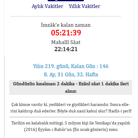
Aylık Vakitler
Yıllık Vakitler
İmsâk'e kalan zaman
05:21:39
Mahallî Sâat
22:14:21
Yılın 219. günü, Kalan Gün : 146
8. Ay, 31 Gün, 32. Hafta
Gündüzün kısalması 2 dakika - Ezânî sâat 1 dakika ileri
alınır.
Çok kimse vardır ki, yedikleri ve giydikleri haramdır. Sonra elle-
rini kaldırıp duâ ederler. Böyle duâ nasıl kabul olur? Hadîs-i şerîf
Tarihin en kalabalık mitingi, 5 milyon kişi ile Yenikapı’da yapıldı
(2016) Eyyâm-ı Bahûr’un (En sıcak günlerin) sonu