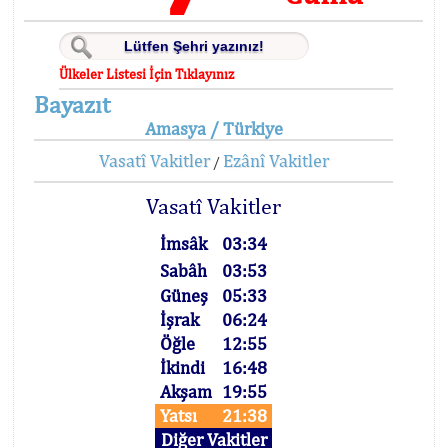
Ülkeler Listesi İçin Tıklayınız
Bayazıt
Amasya / Türkiye
Vasatî Vakitler
Ezânî Vakitler
/
Vasatî Vakitler
İmsâk
03:34
Sabâh
03:53
Güneş
05:33
İşrak
06:24
Öğle
12:55
İkindi
16:48
Akşam
19:55
Yatsı
21:38
Diğer Vakitler