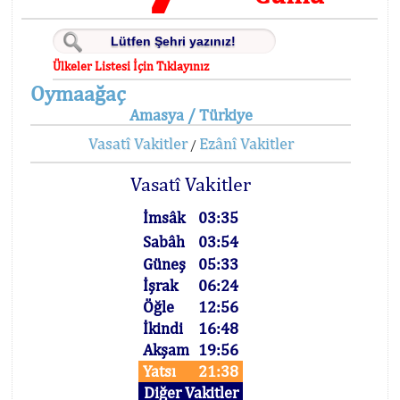
Ülkeler Listesi İçin Tıklayınız
Oymaağaç
Amasya / Türkiye
Vasatî Vakitler
Ezânî Vakitler
/
Vasatî Vakitler
İmsâk
03:35
Sabâh
03:54
Güneş
05:33
İşrak
06:24
Öğle
12:56
İkindi
16:48
Akşam
19:56
Yatsı
21:38
Diğer Vakitler