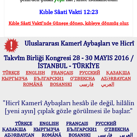
Kıble Sâati Vakti 12:23
Kıble Sâati Vakti'nde Güneşe dönen, kıbleye dönmüş olur.
Uluslararası Kamerî Aybaşları ve Hicrî
Takvîm Birliği Kongresi 28 - 30 MAYIS 2016 /
İSTANBUL - TÜRKİYE
TÜRKÇE
ENGLISH
FRANÇAIS
РУССКИЙ
ҚАЗАҚША
КЫPГЫЗЧA
БЪЛГАРСКИ1
O’ZBEKCHA
AZӘRBAYCAN
ROMÂNĂ
BOSANSKI
فارسی
العربي
"Hicrî Kamerî Aybaşları hesâb ile değil, hilâlin
[yeni ayın] çıplak gözle görülmesi ile başlar."
TÜRKÇE
ENGLISH
FRANÇAIS
РУССКИЙ
ҚАЗАҚША
КЫPГЫЗЧA
БЪЛГАРСКИ1
O’ZBEKCHA
AZӘRBAYCAN
ROMÂNĂ
BOSANSKI
فارسی
العربي