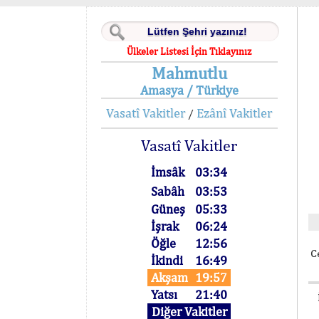
Ülkeler Listesi İçin Tıklayınız
Mahmutlu
Amasya / Türkiye
Vasatî Vakitler
Ezânî Vakitler
/
Vasatî Vakitler
İmsâk
03:34
Sabâh
03:53
Güneş
05:33
İşrak
06:24
Öğle
12:56
C
İkindi
16:49
Akşam
19:57
Yatsı
21:40
Diğer Vakitler