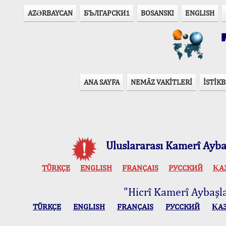
AZӘRBAYCAN
БЪЛГАРСКИ1
BOSANSKI
ENGLISH
T
ANA SAYFA
NEMÂZ VAKİTLERİ
İSTİKB
Uluslararası Kamerî Aybaş
TÜRKÇE
ENGLISH
FRANÇAIS
РУССКИЙ
ҚА
"Hicrî Kamerî Aybaşlar
TÜRKÇE
ENGLISH
FRANÇAIS
РУССКИЙ
ҚА