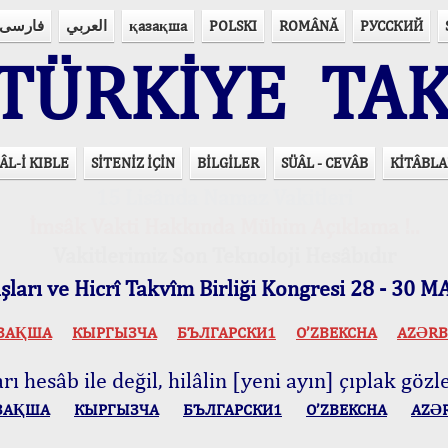
فارسی
العربي
қазақша
POLSKI
ROMÂNĂ
РУССКИЙ
ÜRKİYE TAK
ÂL-İ KIBLE
SİTENİZ İÇİN
BİLGİLER
SÜÂL - CEVÂB
KİTÂBLA
15 Lisânda Namaz Vakitleri
İmsâk Vakti Hakkında Mühim Açıklama !..
Vakitlerimiz Son Teknoloji Hesâbıdır
ları ve Hicrî Takvîm Birliği Kongresi 28 - 30
ЗАҚША
КЫPГЫЗЧA
БЪЛГАРСКИ1
O’ZBEKCHA
AZӘRB
ı hesâb ile değil, hilâlin [yeni ayın] çıplak gözle
ЗАҚША
КЫPГЫЗЧA
БЪЛГАРСКИ1
O’ZBEKCHA
AZӘ