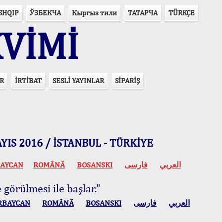
SHQIP
ЎЗБЕКЧА
Кыргыз тили
ТАТАРЧА
TÜRKÇE
VİMİ
R
İRTİBAT
SESLİ YAYINLAR
SİPARİŞ
 MAYIS 2016 / İSTANBUL - TÜRKİYE
AYCAN
ROMÂNĂ
BOSANSKI
فارسی
العربي
 görülmesi ile başlar."
RBAYCAN
ROMÂNĂ
BOSANSKI
فارسی
العربي