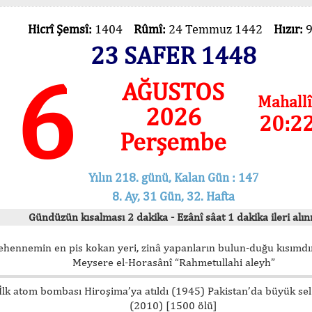
Hicrî Şemsî:
1404
Rûmî:
24 Temmuz 1442
Hızır:
23 SAFER 1448
6
AĞUSTOS
Mahallî
2026
20:2
Perşembe
Yılın 218. günü, Kalan Gün : 147
8. Ay, 31 Gün, 32. Hafta
Gündüzün kısalması 2 dakika - Ezânî sâat 1 dakika ileri alını
ehennemin en pis kokan yeri, zinâ yapanların bulun-duğu kısımdır
Meysere el-Horasânî “Rahmetullahi aleyh”
İlk atom bombası Hiroşima’ya atıldı (1945) Pakistan’da büyük sel
(2010) [1500 ölü]