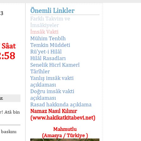
Önemli Linkler
93
Farklı Takvim ve
İmsâkiyeler
İmsâk Vakti
Mühim Tenbîh
 Sâat
Temkin Müddeti
Rü'yet-i Hilâl
2:58
Hilâl Rasadları
Senelik Hicrî Kamerî
Târîhler
Yanlış imsâk vakti
açıklaması
Doğru imsâk vakti
açıklaması
r.
Rasad hakkında açıklama
Namaz Nasıl Kılınır
! Atâ bin
(www.hakikatkitabevi.net)
Mahmutlu
 baskını
(Amasya / Türkiye )