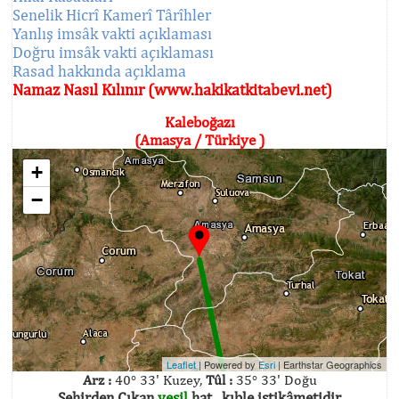
Senelik Hicrî Kamerî Târîhler
Yanlış imsâk vakti açıklaması
Doğru imsâk vakti açıklaması
Rasad hakkında açıklama
Namaz Nasıl Kılınır (www.hakikatkitabevi.net)
Kaleboğazı
(Amasya / Türkiye )
+
−
Leaflet
| Powered by
Esri
|
Earthstar Geographics
Arz :
40° 33' Kuzey,
Tûl :
35° 33' Doğu
Şehirden Çıkan
yeşil
hat , kıble istikâmetidir.