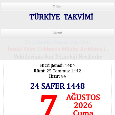
Diller
TÜRKİYE TAKVİMİ
Menü
15 Lisânda Namaz Vakitleri
İmsâk Vakti Hakkında Mühim Açıklama !..
Vakitlerimiz Son Teknoloji Hesâbıdır
Hicrî Şemsî:
1404
Rûmî:
25 Temmuz 1442
Hızır:
94
24 SAFER 1448
7
AĞUSTOS
2026
Cuma