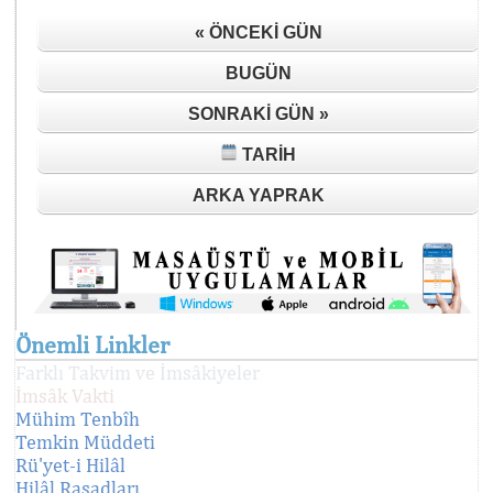
« ÖNCEKI GÜN
BUGÜN
SONRAKI GÜN »
TARIH
ARKA YAPRAK
Önemli Linkler
Farklı Takvim ve İmsâkiyeler
İmsâk Vakti
Mühim Tenbîh
Temkin Müddeti
Rü'yet-i Hilâl
Hilâl Rasadları