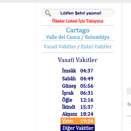
Ülkeler Listesi İçin Tıklayınız
Cartago
Valle del Cauca / Kolombiya
Vasatî Vakitler
Ezânî Vakitler
/
Vasatî Vakitler
İmsâk
04:37
Sabâh
04:49
Güneş
05:56
İşrak
06:31
Öğle
12:16
C
İkindi
15:37
Akşam
18:24
Yatsı
19:34
Diğer Vakitler