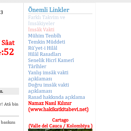
Önemli Linkler
93
Farklı Takvim ve
İmsâkiyeler
İmsâk Vakti
Mühim Tenbîh
 Sâat
Temkin Müddeti
Rü'yet-i Hilâl
4:52
Hilâl Rasadları
Senelik Hicrî Kamerî
Târîhler
Yanlış imsâk vakti
açıklaması
Doğru imsâk vakti
açıklaması
z.
Rasad hakkında açıklama
Namaz Nasıl Kılınır
! Atâ bin
(www.hakikatkitabevi.net)
Cartago
 baskını
(Valle del Cauca / Kolombiya )