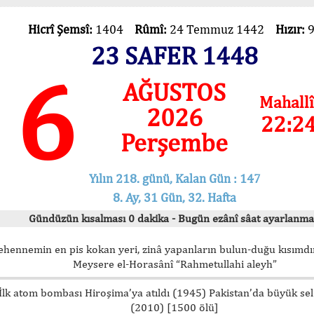
Hicrî Şemsî:
1404
Rûmî:
24 Temmuz 1442
Hızır:
23 SAFER 1448
6
AĞUSTOS
Mahallî
2026
22:2
Perşembe
Yılın 218. günü, Kalan Gün : 147
8. Ay, 31 Gün, 32. Hafta
Gündüzün kısalması 0 dakika - Bugün ezânî sâat ayarlanma
ehennemin en pis kokan yeri, zinâ yapanların bulun-duğu kısımdır
Meysere el-Horasânî “Rahmetullahi aleyh”
İlk atom bombası Hiroşima’ya atıldı (1945) Pakistan’da büyük sel
(2010) [1500 ölü]