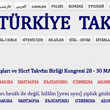
فارسی
العربي
қазақша
POLSKI
ROMÂNĂ
РУССКИЙ
ÜRKİYE TAK
ÂL-İ KIBLE
SİTENİZ İÇİN
BİLGİLER
SÜÂL - CEVÂB
KİTÂBLA
15 Lisânda Namaz Vakitleri
İmsâk Vakti Hakkında Mühim Açıklama !..
Vakitlerimiz Son Teknoloji Hesâbıdır
ları ve Hicrî Takvîm Birliği Kongresi 28 - 30
ЗАҚША
КЫPГЫЗЧA
БЪЛГАРСКИ1
O’ZBEKCHA
AZӘRB
ı hesâb ile değil, hilâlin [yeni ayın] çıplak gözle
ЗАҚША
КЫPГЫЗЧA
БЪЛГАРСКИ1
O’ZBEKCHA
AZӘ