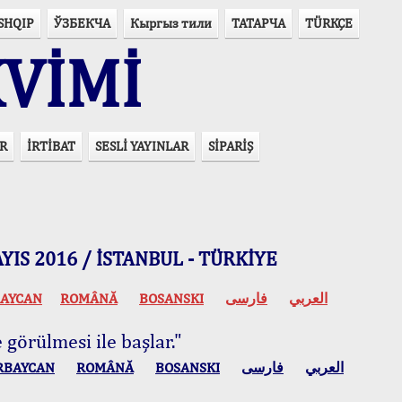
SHQIP
ЎЗБЕКЧА
Кыргыз тили
ТАТАРЧА
TÜRKÇE
VİMİ
R
İRTİBAT
SESLİ YAYINLAR
SİPARİŞ
 MAYIS 2016 / İSTANBUL - TÜRKİYE
AYCAN
ROMÂNĂ
BOSANSKI
فارسی
العربي
 görülmesi ile başlar."
RBAYCAN
ROMÂNĂ
BOSANSKI
فارسی
العربي