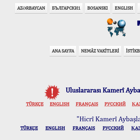
AZӘRBAYCAN
БЪЛГАРСКИ1
BOSANSKI
ENGLISH
T
ANA SAYFA
NEMÂZ VAKİTLERİ
İSTİKB
Uluslararası Kamerî Aybaş
TÜRKÇE
ENGLISH
FRANÇAIS
РУССКИЙ
ҚА
"Hicrî Kamerî Aybaşlar
TÜRKÇE
ENGLISH
FRANÇAIS
РУССКИЙ
ҚА