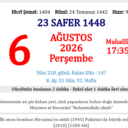
Hicrî Şemsî:
1404
Rûmî:
24 Temmuz 1442
Hızır:
23 SAFER 1448
6
AĞUSTOS
Mahallî
2026
17:3
Perşembe
Yılın 218. günü, Kalan Gün : 147
8. Ay, 31 Gün, 32. Hafta
Gündüzün kısalması 2 dakika - Ezânî sâat 1 dakika ileri alını
ehennemin en pis kokan yeri, zinâ yapanların bulun-duğu kısımdır
Meysere el-Horasânî “Rahmetullahi aleyh”
İlk atom bombası Hiroşima’ya atıldı (1945) Pakistan’da büyük sel
(2010) [1500 ölü]