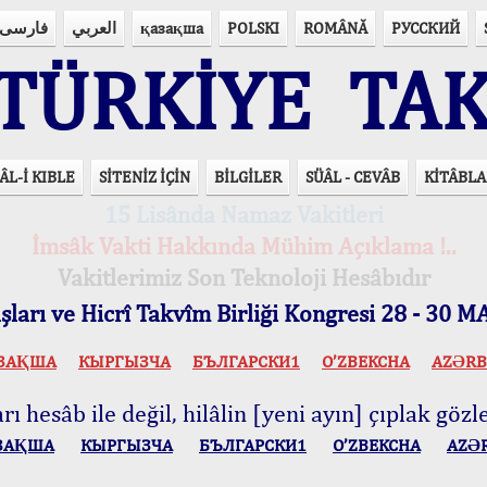
فارسی
العربي
қазақша
POLSKI
ROMÂNĂ
РУССКИЙ
ÜRKİYE TAK
ÂL-İ KIBLE
SİTENİZ İÇİN
BİLGİLER
SÜÂL - CEVÂB
KİTÂBLA
15 Lisânda Namaz Vakitleri
İmsâk Vakti Hakkında Mühim Açıklama !..
Vakitlerimiz Son Teknoloji Hesâbıdır
ları ve Hicrî Takvîm Birliği Kongresi 28 - 30
ЗАҚША
КЫPГЫЗЧA
БЪЛГАРСКИ1
O’ZBEKCHA
AZӘRB
ı hesâb ile değil, hilâlin [yeni ayın] çıplak gözle
ЗАҚША
КЫPГЫЗЧA
БЪЛГАРСКИ1
O’ZBEKCHA
AZӘ