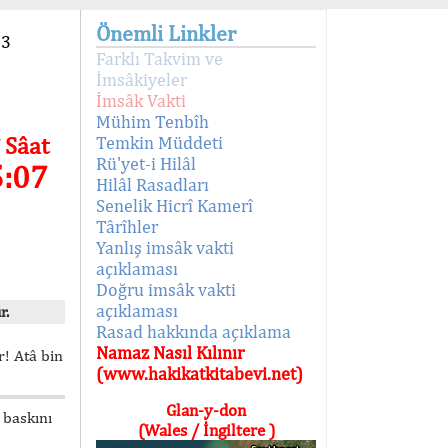
Önemli Linkler
93
Farklı Takvim ve
İmsâkiyeler
İmsâk Vakti
Mühim Tenbîh
 Sâat
Temkin Müddeti
Rü'yet-i Hilâl
5:07
Hilâl Rasadları
Senelik Hicrî Kamerî
Târîhler
Yanlış imsâk vakti
açıklaması
Doğru imsâk vakti
açıklaması
r.
Rasad hakkında açıklama
Namaz Nasıl Kılınır
! Atâ bin
(www.hakikatkitabevi.net)
Glan-y-don
 baskını
(Wales / İngiltere )