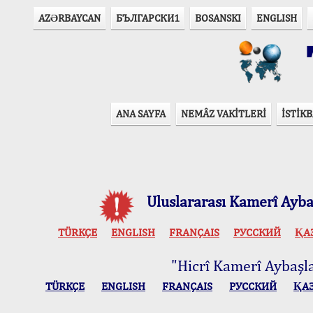
AZӘRBAYCAN
БЪЛГАРСКИ1
BOSANSKI
ENGLISH
T
ANA SAYFA
NEMÂZ VAKİTLERİ
İSTİKB
Uluslararası Kamerî Aybaş
TÜRKÇE
ENGLISH
FRANÇAIS
РУССКИЙ
ҚА
"Hicrî Kamerî Aybaşlar
TÜRKÇE
ENGLISH
FRANÇAIS
РУССКИЙ
ҚА