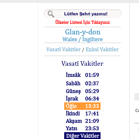
Ülkeler Listesi İçin Tıklayınız
Glan-y-don
Wales / İngiltere
Vasatî Vakitler
Ezânî Vakitler
/
Vasatî Vakitler
İmsâk
01:59
Sabâh
02:37
Güneş
05:29
İşrak
06:34
Öğle
13:33
C
İkindi
17:41
Akşam
21:09
Yatsı
23:53
Diğer Vakitler