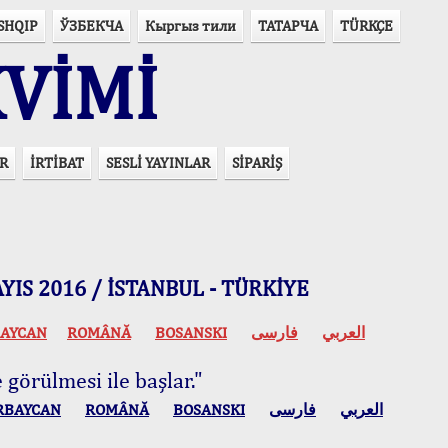
SHQIP
ЎЗБЕКЧА
Кыргыз тили
ТАТАРЧА
TÜRKÇE
VİMİ
R
İRTİBAT
SESLİ YAYINLAR
SİPARİŞ
 MAYIS 2016 / İSTANBUL - TÜRKİYE
AYCAN
ROMÂNĂ
BOSANSKI
فارسی
العربي
 görülmesi ile başlar."
RBAYCAN
ROMÂNĂ
BOSANSKI
فارسی
العربي