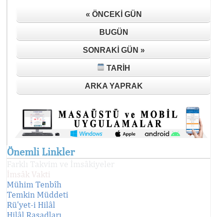
« ÖNCEKI GÜN
BUGÜN
SONRAKI GÜN »
TARIH
ARKA YAPRAK
Önemli Linkler
Farklı Takvim ve İmsâkiyeler
İmsâk Vakti
Mühim Tenbîh
Temkin Müddeti
Rü'yet-i Hilâl
Hilâl Rasadları