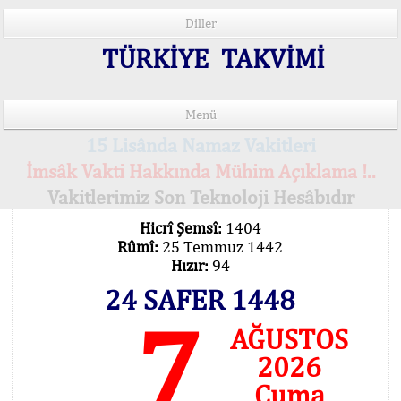
Diller
TÜRKİYE TAKVİMİ
Menü
15 Lisânda Namaz Vakitleri
İmsâk Vakti Hakkında Mühim Açıklama !..
Vakitlerimiz Son Teknoloji Hesâbıdır
Hicrî Şemsî:
1404
Rûmî:
25 Temmuz 1442
Hızır:
94
24 SAFER 1448
7
AĞUSTOS
2026
Cuma