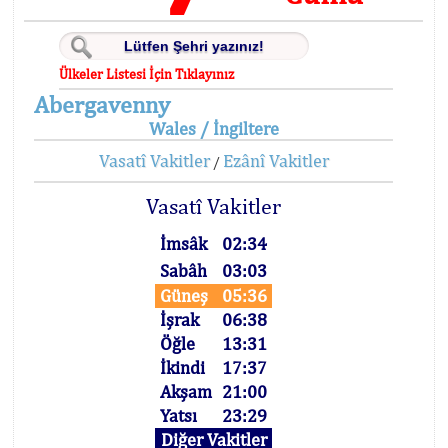
Ülkeler Listesi İçin Tıklayınız
Abergavenny
Wales / İngiltere
Vasatî Vakitler
Ezânî Vakitler
/
Vasatî Vakitler
İmsâk
02:34
Sabâh
03:03
Güneş
05:36
İşrak
06:38
Öğle
13:31
İkindi
17:37
Akşam
21:00
Yatsı
23:29
Diğer Vakitler