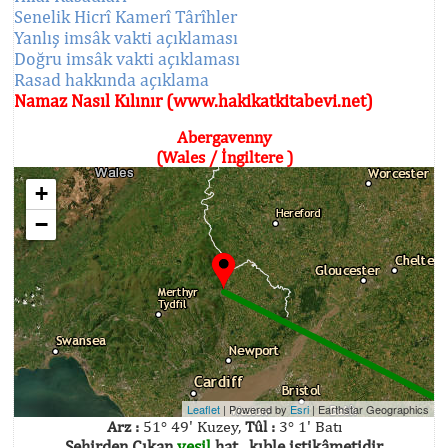
Senelik Hicrî Kamerî Târîhler
Yanlış imsâk vakti açıklaması
Doğru imsâk vakti açıklaması
Rasad hakkında açıklama
Namaz Nasıl Kılınır (www.hakikatkitabevi.net)
Abergavenny
(Wales / İngiltere )
+
−
Leaflet
| Powered by
Esri
|
Earthstar Geographics
Arz :
51° 49' Kuzey,
Tûl :
3° 1' Batı
Şehirden Çıkan
yeşil
hat , kıble istikâmetidir.