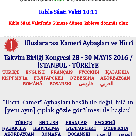
Kıble Sâati Vakti 10:11
Kıble Sâati Vakti'nde Güneşe dönen, kıbleye dönmüş olur.
Uluslararası Kamerî Aybaşları ve Hicrî
Takvîm Birliği Kongresi 28 - 30 MAYIS 2016 /
İSTANBUL - TÜRKİYE
TÜRKÇE
ENGLISH
FRANÇAIS
РУССКИЙ
ҚАЗАҚША
КЫPГЫЗЧA
БЪЛГАРСКИ1
O’ZBEKCHA
AZӘRBAYCAN
ROMÂNĂ
BOSANSKI
فارسی
العربي
"Hicrî Kamerî Aybaşları hesâb ile değil, hilâlin
[yeni ayın] çıplak gözle görülmesi ile başlar."
TÜRKÇE
ENGLISH
FRANÇAIS
РУССКИЙ
ҚАЗАҚША
КЫPГЫЗЧA
БЪЛГАРСКИ1
O’ZBEKCHA
AZӘRBAYCAN
ROMÂNĂ
BOSANSKI
فارسی
العربي