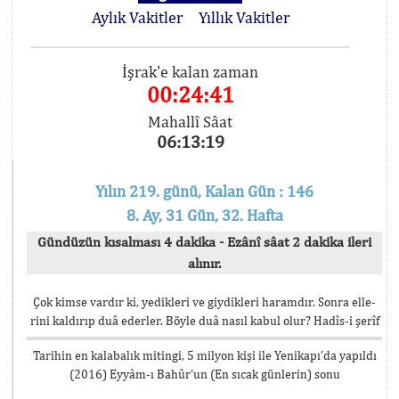
Aylık Vakitler
Yıllık Vakitler
İşrak'e kalan zaman
00:24:40
Mahallî Sâat
06:13:20
Yılın 219. günü, Kalan Gün : 146
8. Ay, 31 Gün, 32. Hafta
Gündüzün kısalması 4 dakika - Ezânî sâat 2 dakika ileri
alınır.
Çok kimse vardır ki, yedikleri ve giydikleri haramdır. Sonra elle-
rini kaldırıp duâ ederler. Böyle duâ nasıl kabul olur? Hadîs-i şerîf
Tarihin en kalabalık mitingi, 5 milyon kişi ile Yenikapı’da yapıldı
(2016) Eyyâm-ı Bahûr’un (En sıcak günlerin) sonu