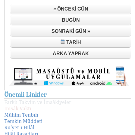
« ÖNCEKI GÜN
BUGÜN
SONRAKI GÜN »
TARIH
ARKA YAPRAK
Önemli Linkler
Farklı Takvim ve İmsâkiyeler
İmsâk Vakti
Mühim Tenbîh
Temkin Müddeti
Rü'yet-i Hilâl
Hilâl Rasadları