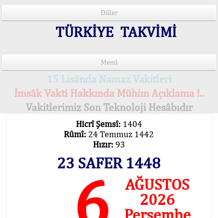
Diller
TÜRKİYE TAKVİMİ
Menü
15 Lisânda Namaz Vakitleri
İmsâk Vakti Hakkında Mühim Açıklama !..
Vakitlerimiz Son Teknoloji Hesâbıdır
Hicrî Şemsî:
1404
Rûmî:
24 Temmuz 1442
Hızır:
93
23 SAFER 1448
6
AĞUSTOS
2026
Perşembe