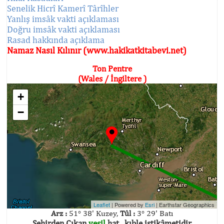
Senelik Hicrî Kamerî Târîhler
Yanlış imsâk vakti açıklaması
Doğru imsâk vakti açıklaması
Rasad hakkında açıklama
Namaz Nasıl Kılınır (www.hakikatkitabevi.net)
Ton Pentre
(Wales / İngiltere )
+
−
Leaflet
| Powered by
Esri
|
Earthstar Geographics
Arz :
51° 38' Kuzey,
Tûl :
3° 29' Batı
Şehirden Çıkan
yeşil
hat , kıble istikâmetidir.