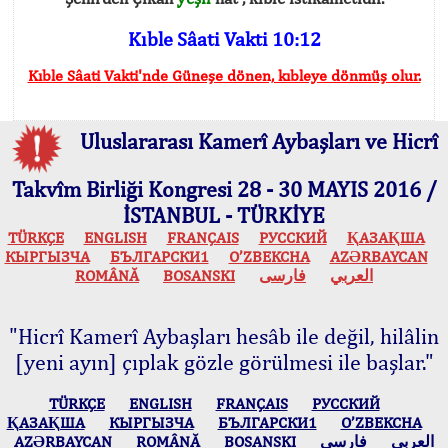
Kıble Sâati Vakti 10:12
Kıble Sâati Vakti'nde Güneşe dönen, kıbleye dönmüş olur.
Uluslararası Kamerî Aybaşları ve Hicrî
Takvîm Birliği Kongresi 28 - 30 MAYIS 2016 /
İSTANBUL - TÜRKİYE
TÜRKÇE
ENGLISH
FRANÇAIS
РУССКИЙ
ҚАЗАҚША
КЫPГЫЗЧA
БЪЛГАРСКИ1
O’ZBEKCHA
AZӘRBAYCAN
ROMÂNĂ
BOSANSKI
فارسی
العربي
"Hicrî Kamerî Aybaşları hesâb ile değil, hilâlin
[yeni ayın] çıplak gözle görülmesi ile başlar."
TÜRKÇE
ENGLISH
FRANÇAIS
РУССКИЙ
ҚАЗАҚША
КЫPГЫЗЧA
БЪЛГАРСКИ1
O’ZBEKCHA
AZӘRBAYCAN
ROMÂNĂ
BOSANSKI
فارسی
العربي