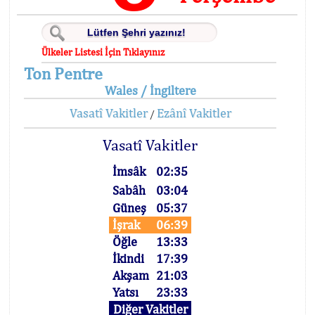
Ülkeler Listesi İçin Tıklayınız
Ton Pentre
Wales / İngiltere
Vasatî Vakitler
Ezânî Vakitler
/
Vasatî Vakitler
İmsâk
02:35
Sabâh
03:04
Güneş
05:37
İşrak
06:39
Öğle
13:33
İkindi
17:39
Akşam
21:03
Yatsı
23:33
Diğer Vakitler