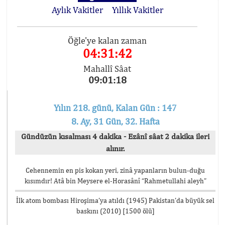
Aylık Vakitler
Yıllık Vakitler
Öğle'ye kalan zaman
04:31:42
Mahallî Sâat
09:01:18
Yılın 218. günü, Kalan Gün : 147
8. Ay, 31 Gün, 32. Hafta
Gündüzün kısalması 4 dakika - Ezânî sâat 2 dakika ileri
alınır.
Cehennemin en pis kokan yeri, zinâ yapanların bulun-duğu
kısımdır! Atâ bin Meysere el-Horasânî “Rahmetullahi aleyh”
İlk atom bombası Hiroşima’ya atıldı (1945) Pakistan’da büyük sel
baskını (2010) [1500 ölü]