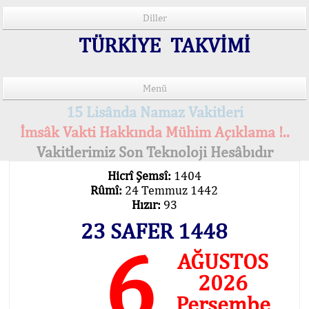
Diller
TÜRKİYE TAKVİMİ
Menü
15 Lisânda Namaz Vakitleri
İmsâk Vakti Hakkında Mühim Açıklama !..
Vakitlerimiz Son Teknoloji Hesâbıdır
Hicrî Şemsî:
1404
Rûmî:
24 Temmuz 1442
Hızır:
93
23 SAFER 1448
6
AĞUSTOS
2026
Perşembe