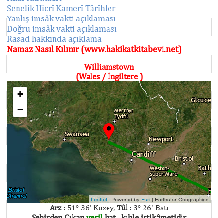
Senelik Hicrî Kamerî Târîhler
Yanlış imsâk vakti açıklaması
Doğru imsâk vakti açıklaması
Rasad hakkında açıklama
Namaz Nasıl Kılınır (www.hakikatkitabevi.net)
Williamstown
(Wales / İngiltere )
+
−
Leaflet
| Powered by
Esri
|
Earthstar Geographics
Arz :
51° 36' Kuzey,
Tûl :
3° 26' Batı
Şehirden Çıkan
yeşil
hat , kıble istikâmetidir.