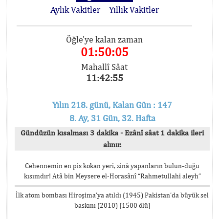
Aylık Vakitler
Yıllık Vakitler
Öğle'ye kalan zaman
01:50:05
Mahallî Sâat
11:42:55
Yılın 218. günü, Kalan Gün : 147
8. Ay, 31 Gün, 32. Hafta
Gündüzün kısalması 3 dakika - Ezânî sâat 1 dakika ileri
alınır.
Cehennemin en pis kokan yeri, zinâ yapanların bulun-duğu
kısımdır! Atâ bin Meysere el-Horasânî “Rahmetullahi aleyh”
İlk atom bombası Hiroşima’ya atıldı (1945) Pakistan’da büyük sel
baskını (2010) [1500 ölü]