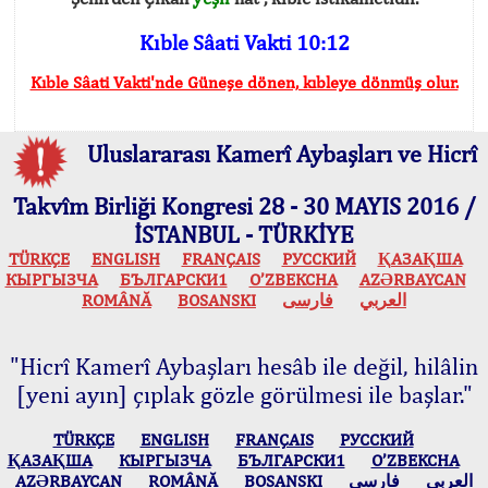
Kıble Sâati Vakti 10:12
Kıble Sâati Vakti'nde Güneşe dönen, kıbleye dönmüş olur.
Uluslararası Kamerî Aybaşları ve Hicrî
Takvîm Birliği Kongresi 28 - 30 MAYIS 2016 /
İSTANBUL - TÜRKİYE
TÜRKÇE
ENGLISH
FRANÇAIS
РУССКИЙ
ҚАЗАҚША
КЫPГЫЗЧA
БЪЛГАРСКИ1
O’ZBEKCHA
AZӘRBAYCAN
ROMÂNĂ
BOSANSKI
فارسی
العربي
"Hicrî Kamerî Aybaşları hesâb ile değil, hilâlin
[yeni ayın] çıplak gözle görülmesi ile başlar."
TÜRKÇE
ENGLISH
FRANÇAIS
РУССКИЙ
ҚАЗАҚША
КЫPГЫЗЧA
БЪЛГАРСКИ1
O’ZBEKCHA
AZӘRBAYCAN
ROMÂNĂ
BOSANSKI
فارسی
العربي