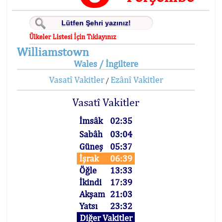
Ülkeler Listesi İçin Tıklayınız
Williamstown
Wales / İngiltere
Vasatî Vakitler
Ezânî Vakitler
/
Vasatî Vakitler
İmsâk
02:35
Sabâh
03:04
Güneş
05:37
İşrak
06:39
Öğle
13:33
İkindi
17:39
Akşam
21:03
Yatsı
23:32
Diğer Vakitler