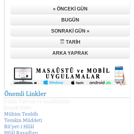
« ÖNCEKI GÜN
BUGÜN
SONRAKI GÜN »
TARIH
ARKA YAPRAK
Önemli Linkler
Farklı Takvim ve İmsâkiyeler
İmsâk Vakti
Mühim Tenbîh
Temkin Müddeti
Rü'yet-i Hilâl
Hilâl Rasadları