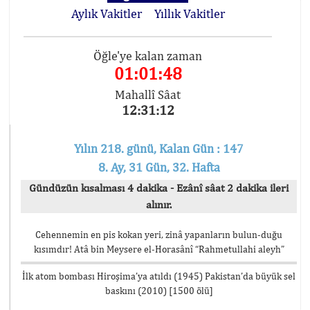
Aylık Vakitler
Yıllık Vakitler
Öğle'ye kalan zaman
01:01:48
Mahallî Sâat
12:31:12
Yılın 218. günü, Kalan Gün : 147
8. Ay, 31 Gün, 32. Hafta
Gündüzün kısalması 4 dakika - Ezânî sâat 2 dakika ileri
alınır.
Cehennemin en pis kokan yeri, zinâ yapanların bulun-duğu
kısımdır! Atâ bin Meysere el-Horasânî “Rahmetullahi aleyh”
İlk atom bombası Hiroşima’ya atıldı (1945) Pakistan’da büyük sel
baskını (2010) [1500 ölü]