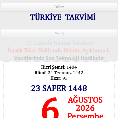
Diller
TÜRKİYE TAKVİMİ
Menü
15 Lisânda Namaz Vakitleri
İmsâk Vakti Hakkında Mühim Açıklama !..
Vakitlerimiz Son Teknoloji Hesâbıdır
Hicrî Şemsî:
1404
Rûmî:
24 Temmuz 1442
Hızır:
93
23 SAFER 1448
6
AĞUSTOS
2026
Perşembe