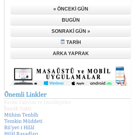
« ÖNCEKI GÜN
BUGÜN
SONRAKI GÜN »
TARIH
ARKA YAPRAK
Önemli Linkler
Farklı Takvim ve İmsâkiyeler
İmsâk Vakti
Mühim Tenbîh
Temkin Müddeti
Rü'yet-i Hilâl
Hilâl Rasadları