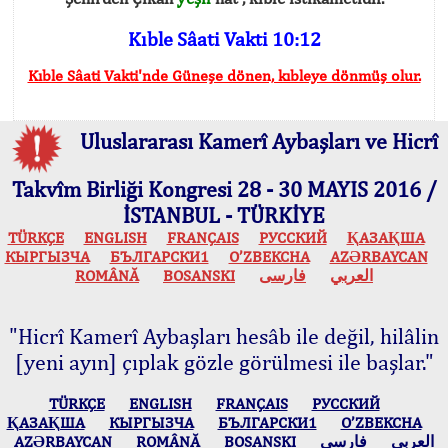
Kıble Sâati Vakti 10:12
Kıble Sâati Vakti'nde Güneşe dönen, kıbleye dönmüş olur.
Uluslararası Kamerî Aybaşları ve Hicrî
Takvîm Birliği Kongresi 28 - 30 MAYIS 2016 /
İSTANBUL - TÜRKİYE
TÜRKÇE
ENGLISH
FRANÇAIS
РУССКИЙ
ҚАЗАҚША
КЫPГЫЗЧA
БЪЛГАРСКИ1
O’ZBEKCHA
AZӘRBAYCAN
ROMÂNĂ
BOSANSKI
فارسی
العربي
"Hicrî Kamerî Aybaşları hesâb ile değil, hilâlin
[yeni ayın] çıplak gözle görülmesi ile başlar."
TÜRKÇE
ENGLISH
FRANÇAIS
РУССКИЙ
ҚАЗАҚША
КЫPГЫЗЧA
БЪЛГАРСКИ1
O’ZBEKCHA
AZӘRBAYCAN
ROMÂNĂ
BOSANSKI
فارسی
العربي