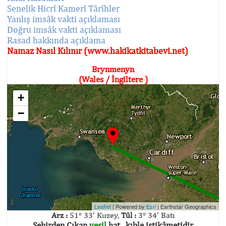
Senelik Hicrî Kamerî Târîhler
Yanlış imsâk vakti açıklaması
Doğru imsâk vakti açıklaması
Rasad hakkında açıklama
Namaz Nasıl Kılınır (www.hakikatkitabevi.net)
Brynmenyn
(Wales / İngiltere )
+
−
Leaflet
| Powered by
Esri
|
Earthstar Geographics
Arz :
51° 33' Kuzey,
Tûl :
3° 34' Batı
Şehirden Çıkan
yeşil
hat , kıble istikâmetidir.