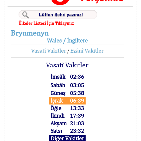
Ülkeler Listesi İçin Tıklayınız
Brynmenyn
Wales / İngiltere
Vasatî Vakitler
Ezânî Vakitler
/
Vasatî Vakitler
İmsâk
02:36
Sabâh
03:05
Güneş
05:38
İşrak
06:39
Öğle
13:33
İkindi
17:39
Akşam
21:03
Yatsı
23:32
Diğer Vakitler