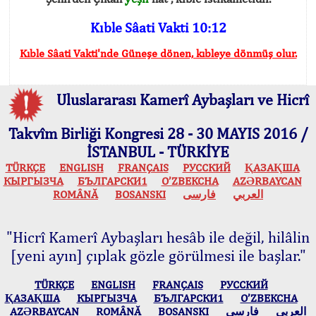
Kıble Sâati Vakti 10:12
Kıble Sâati Vakti'nde Güneşe dönen, kıbleye dönmüş olur.
Uluslararası Kamerî Aybaşları ve Hicrî
Takvîm Birliği Kongresi 28 - 30 MAYIS 2016 /
İSTANBUL - TÜRKİYE
TÜRKÇE
ENGLISH
FRANÇAIS
РУССКИЙ
ҚАЗАҚША
КЫPГЫЗЧA
БЪЛГАРСКИ1
O’ZBEKCHA
AZӘRBAYCAN
ROMÂNĂ
BOSANSKI
فارسی
العربي
"Hicrî Kamerî Aybaşları hesâb ile değil, hilâlin
[yeni ayın] çıplak gözle görülmesi ile başlar."
TÜRKÇE
ENGLISH
FRANÇAIS
РУССКИЙ
ҚАЗАҚША
КЫPГЫЗЧA
БЪЛГАРСКИ1
O’ZBEKCHA
AZӘRBAYCAN
ROMÂNĂ
BOSANSKI
فارسی
العربي