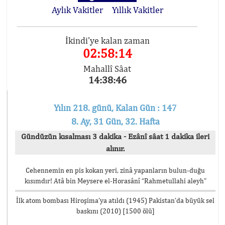
Aylık Vakitler
Yıllık Vakitler
İkindi'ye kalan zaman
02:58:14
Mahallî Sâat
14:38:46
Yılın 218. günü, Kalan Gün : 147
8. Ay, 31 Gün, 32. Hafta
Gündüzün kısalması 3 dakika - Ezânî sâat 1 dakika ileri
alınır.
Cehennemin en pis kokan yeri, zinâ yapanların bulun-duğu
kısımdır! Atâ bin Meysere el-Horasânî “Rahmetullahi aleyh”
İlk atom bombası Hiroşima’ya atıldı (1945) Pakistan’da büyük sel
baskını (2010) [1500 ölü]