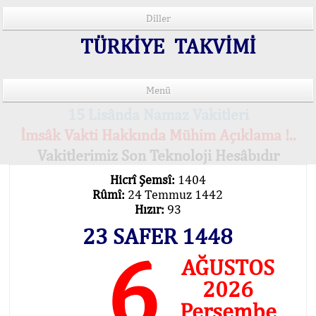
Diller
TÜRKİYE TAKVİMİ
Menü
15 Lisânda Namaz Vakitleri
İmsâk Vakti Hakkında Mühim Açıklama !..
Vakitlerimiz Son Teknoloji Hesâbıdır
Hicrî Şemsî:
1404
Rûmî:
24 Temmuz 1442
Hızır:
93
23 SAFER 1448
6
AĞUSTOS
2026
Perşembe