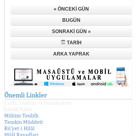
« ÖNCEKI GÜN
BUGÜN
SONRAKI GÜN »
TARIH
ARKA YAPRAK
Önemli Linkler
Farklı Takvim ve İmsâkiyeler
İmsâk Vakti
Mühim Tenbîh
Temkin Müddeti
Rü'yet-i Hilâl
Hilâl Rasadları