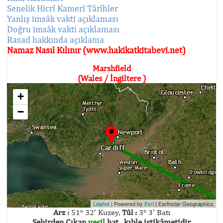
Senelik Hicrî Kamerî Târîhler
Yanlış imsâk vakti açıklaması
Doğru imsâk vakti açıklaması
Rasad hakkında açıklama
Namaz Nasıl Kılınır (www.hakikatkitabevi.net)
Marshfield
(Wales / İngiltere )
+
−
Leaflet
| Powered by
Esri
|
Earthstar Geographics
Arz :
51° 32' Kuzey,
Tûl :
3° 3' Batı
Şehirden Çıkan
yeşil
hat , kıble istikâmetidir.