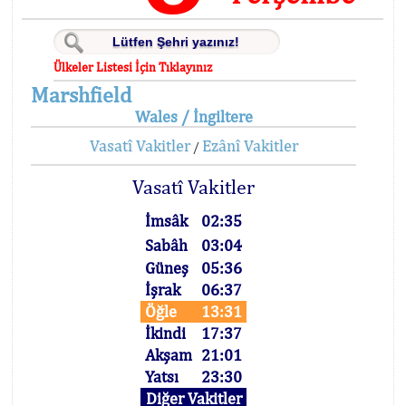
Ülkeler Listesi İçin Tıklayınız
Marshfield
Wales / İngiltere
Vasatî Vakitler
Ezânî Vakitler
/
Vasatî Vakitler
İmsâk
02:35
Sabâh
03:04
Güneş
05:36
İşrak
06:37
Öğle
13:31
İkindi
17:37
Akşam
21:01
Yatsı
23:30
Diğer Vakitler