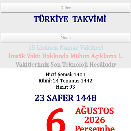
Diller
TÜRKİYE TAKVİMİ
Menü
15 Lisânda Namaz Vakitleri
İmsâk Vakti Hakkında Mühim Açıklama !..
Vakitlerimiz Son Teknoloji Hesâbıdır
Hicrî Şemsî:
1404
Rûmî:
24 Temmuz 1442
Hızır:
93
23 SAFER 1448
6
AĞUSTOS
2026
Perşembe