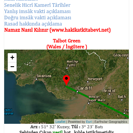
Senelik Hicrî Kamerî Târîhler
Yanlış imsâk vakti açıklaması
Doğru imsâk vakti açıklaması
Rasad hakkında açıklama
Namaz Nasıl Kılınır (www.hakikatkitabevi.net)
Talbot Green
(Wales / İngiltere )
+
−
Leaflet
| Powered by
Esri
|
Earthstar Geographics
Arz :
51° 32' Kuzey,
Tûl :
3° 23' Batı
Şehirden Çıkan
yeşil
hat , kıble istikâmetidir.