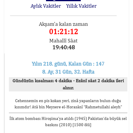
Aylık Vakitler
Yıllık Vakitler
Akşam'a kalan zaman
01:21:11
Mahallî Sâat
19:40:49
Yılın 218. günü, Kalan Gün : 147
8. Ay, 31 Gün, 32. Hafta
Gündüzün kısalması 4 dakika - Ezânî sâat 2 dakika ileri
alınır.
Cehennemin en pis kokan yeri, zinâ yapanların bulun-duğu
kısımdır! Atâ bin Meysere el-Horasânî “Rahmetullahi aleyh”
İlk atom bombası Hiroşima’ya atıldı (1945) Pakistan’da büyük sel
baskını (2010) [1500 ölü]