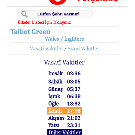
Ülkeler Listesi İçin Tıklayınız
Talbot Green
Wales / İngiltere
Vasatî Vakitler
Ezânî Vakitler
/
Vasatî Vakitler
İmsâk
02:36
Sabâh
03:05
Güneş
05:37
İşrak
06:38
Öğle
13:32
İkindi
17:38
Akşam
21:02
Yatsı
23:31
Diğer Vakitler