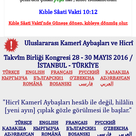
Kıble Sâati Vakti 10:12
Kıble Sâati Vakti'nde Güneşe dönen, kıbleye dönmüş olur.
Uluslararası Kamerî Aybaşları ve Hicrî
Takvîm Birliği Kongresi 28 - 30 MAYIS 2016 /
İSTANBUL - TÜRKİYE
TÜRKÇE
ENGLISH
FRANÇAIS
РУССКИЙ
ҚАЗАҚША
КЫPГЫЗЧA
БЪЛГАРСКИ1
O’ZBEKCHA
AZӘRBAYCAN
ROMÂNĂ
BOSANSKI
فارسی
العربي
"Hicrî Kamerî Aybaşları hesâb ile değil, hilâlin
[yeni ayın] çıplak gözle görülmesi ile başlar."
TÜRKÇE
ENGLISH
FRANÇAIS
РУССКИЙ
ҚАЗАҚША
КЫPГЫЗЧA
БЪЛГАРСКИ1
O’ZBEKCHA
AZӘRBAYCAN
ROMÂNĂ
BOSANSKI
فارسی
العربي