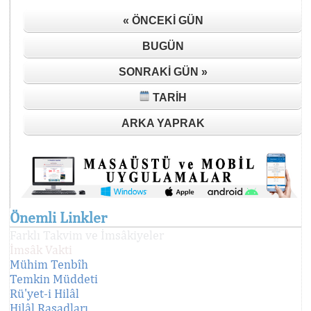
« ÖNCEKI GÜN
BUGÜN
SONRAKI GÜN »
TARIH
ARKA YAPRAK
Önemli Linkler
Farklı Takvim ve İmsâkiyeler
İmsâk Vakti
Mühim Tenbîh
Temkin Müddeti
Rü'yet-i Hilâl
Hilâl Rasadları