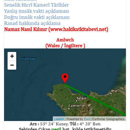
Senelik Hicrî Kamerî Târîhler
Yanlış imsâk vakti açıklaması
Doğru imsâk vakti açıklaması
Rasad hakkında açıklama
Namaz Nasıl Kılınır (www.hakikatkitabevi.net)
Amlwch
(Wales / İngiltere )
+
−
Leaflet
| Powered by
Esri
|
Earthstar Geographics
Arz :
53° 24' Kuzey,
Tûl :
4° 20' Batı
Şehirden Çıkan
yeşil
hat , kıble istikâmetidir.