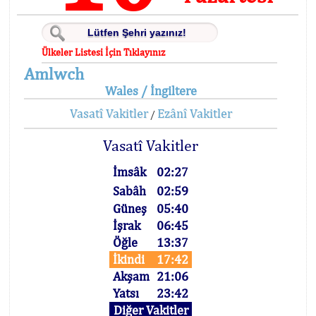
Ülkeler Listesi İçin Tıklayınız
Amlwch
Wales / İngiltere
Vasatî Vakitler
Ezânî Vakitler
/
Vasatî Vakitler
İmsâk
02:27
Sabâh
02:59
Güneş
05:40
İşrak
06:45
Öğle
13:37
İkindi
17:42
Akşam
21:06
Yatsı
23:42
Diğer Vakitler