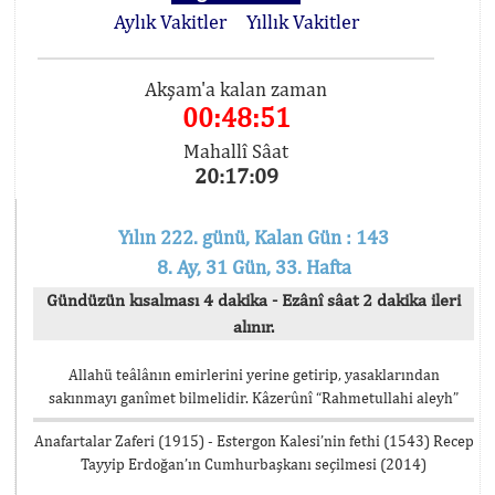
Aylık Vakitler
Yıllık Vakitler
Akşam'a kalan zaman
00:48:51
Mahallî Sâat
20:17:09
Yılın 222. günü, Kalan Gün : 143
8. Ay, 31 Gün, 33. Hafta
Gündüzün kısalması 4 dakika - Ezânî sâat 2 dakika ileri
alınır.
Allahü teâlânın emirlerini yerine getirip, yasaklarından
sakınmayı ganîmet bilmelidir. Kâzerûnî “Rahmetullahi aleyh”
Anafartalar Zaferi (1915) - Estergon Kalesi’nin fethi (1543) Recep
Tayyip Erdoğan’ın Cumhurbaşkanı seçilmesi (2014)