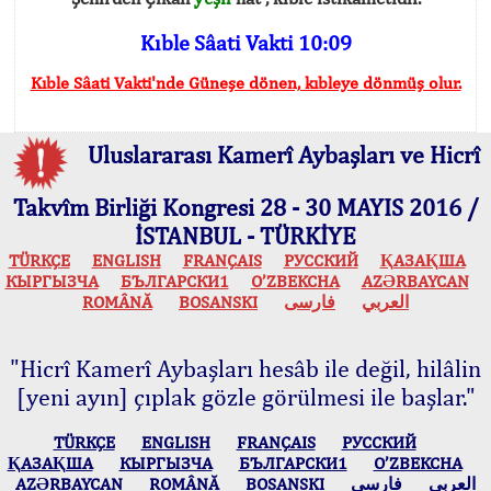
Kıble Sâati Vakti 10:09
Kıble Sâati Vakti'nde Güneşe dönen, kıbleye dönmüş olur.
Uluslararası Kamerî Aybaşları ve Hicrî
Takvîm Birliği Kongresi 28 - 30 MAYIS 2016 /
İSTANBUL - TÜRKİYE
TÜRKÇE
ENGLISH
FRANÇAIS
РУССКИЙ
ҚАЗАҚША
КЫPГЫЗЧA
БЪЛГАРСКИ1
O’ZBEKCHA
AZӘRBAYCAN
ROMÂNĂ
BOSANSKI
فارسی
العربي
"Hicrî Kamerî Aybaşları hesâb ile değil, hilâlin
[yeni ayın] çıplak gözle görülmesi ile başlar."
TÜRKÇE
ENGLISH
FRANÇAIS
РУССКИЙ
ҚАЗАҚША
КЫPГЫЗЧA
БЪЛГАРСКИ1
O’ZBEKCHA
AZӘRBAYCAN
ROMÂNĂ
BOSANSKI
فارسی
العربي