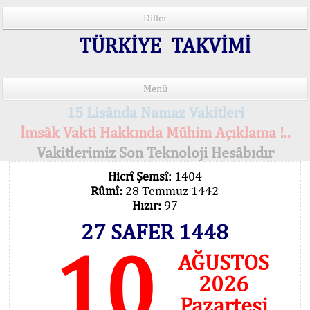
Diller
TÜRKİYE TAKVİMİ
Menü
15 Lisânda Namaz Vakitleri
İmsâk Vakti Hakkında Mühim Açıklama !..
Vakitlerimiz Son Teknoloji Hesâbıdır
Hicrî Şemsî:
1404
Rûmî:
28 Temmuz 1442
Hızır:
97
27 SAFER 1448
10
AĞUSTOS
2026
Pazartesi