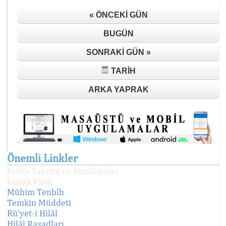
« ÖNCEKI GÜN
BUGÜN
SONRAKI GÜN »
TARIH
ARKA YAPRAK
Önemli Linkler
Farklı Takvim ve İmsâkiyeler
İmsâk Vakti
Mühim Tenbîh
Temkin Müddeti
Rü'yet-i Hilâl
Hilâl Rasadları