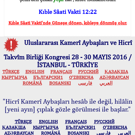
Kıble Sâati Vakti 12:22
Kıble Sâati Vakti'nde Güneşe dönen, kıbleye dönmüş olur.
Uluslararası Kamerî Aybaşları ve Hicrî
Takvîm Birliği Kongresi 28 - 30 MAYIS 2016 /
İSTANBUL - TÜRKİYE
TÜRKÇE
ENGLISH
FRANÇAIS
РУССКИЙ
ҚАЗАҚША
КЫPГЫЗЧA
БЪЛГАРСКИ1
O’ZBEKCHA
AZӘRBAYCAN
ROMÂNĂ
BOSANSKI
فارسی
العربي
"Hicrî Kamerî Aybaşları hesâb ile değil, hilâlin
[yeni ayın] çıplak gözle görülmesi ile başlar."
TÜRKÇE
ENGLISH
FRANÇAIS
РУССКИЙ
ҚАЗАҚША
КЫPГЫЗЧA
БЪЛГАРСКИ1
O’ZBEKCHA
AZӘRBAYCAN
ROMÂNĂ
BOSANSKI
فارسی
العربي