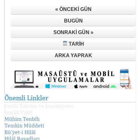
« ÖNCEKI GÜN
BUGÜN
SONRAKI GÜN »
TARIH
ARKA YAPRAK
Önemli Linkler
Farklı Takvim ve İmsâkiyeler
İmsâk Vakti
Mühim Tenbîh
Temkin Müddeti
Rü'yet-i Hilâl
Hilâl Rasadları