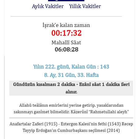
Aylık Vakitler
Yıllık Vakitler
İşrak'e kalan zaman
00:17:32
Mahallî Sâat
06:08:28
Yılın 222. günü, Kalan Gün : 143
8. Ay, 31 Gün, 33. Hafta
Gündüzün kısalması 2 dakika - Ezânî sâat 1 dakika ileri
alınır.
Allahü teâlânın emirlerini yerine getirip, yasaklarından
sakınmayı ganîmet bilmelidir. Kâzerûnî “Rahmetullahi aleyh”
Anafartalar Zaferi (1915) - Estergon Kalesi’nin fethi (1543) Recep
Tayyip Erdoğan’ın Cumhurbaşkanı seçilmesi (2014)