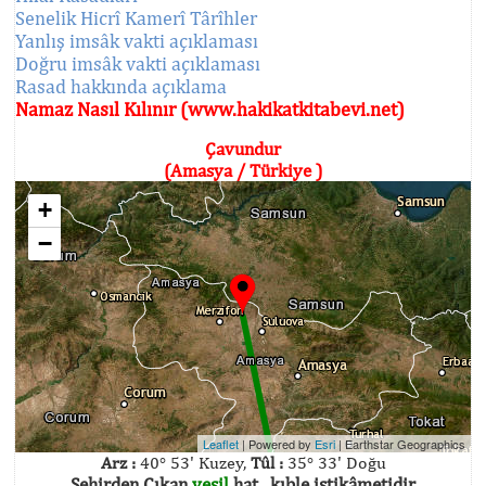
Senelik Hicrî Kamerî Târîhler
Yanlış imsâk vakti açıklaması
Doğru imsâk vakti açıklaması
Rasad hakkında açıklama
Namaz Nasıl Kılınır (www.hakikatkitabevi.net)
Çavundur
(Amasya / Türkiye )
+
−
Leaflet
| Powered by
Esri
|
Earthstar Geographics
Arz :
40° 53' Kuzey,
Tûl :
35° 33' Doğu
Şehirden Çıkan
yeşil
hat , kıble istikâmetidir.