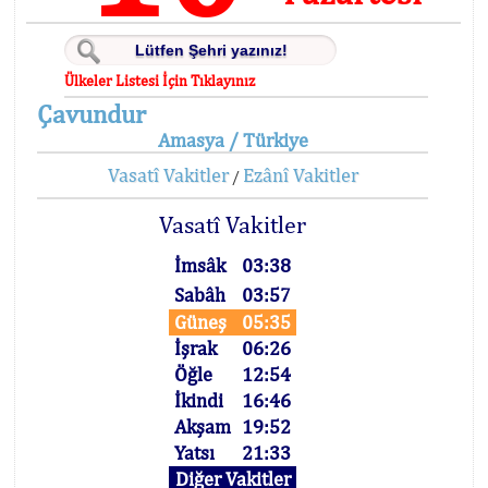
Ülkeler Listesi İçin Tıklayınız
Çavundur
Amasya / Türkiye
Vasatî Vakitler
Ezânî Vakitler
/
Vasatî Vakitler
İmsâk
03:38
Sabâh
03:57
Güneş
05:35
İşrak
06:26
Öğle
12:54
İkindi
16:46
Akşam
19:52
Yatsı
21:33
Diğer Vakitler