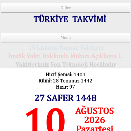
Diller
TÜRKİYE TAKVİMİ
Menü
15 Lisânda Namaz Vakitleri
İmsâk Vakti Hakkında Mühim Açıklama !..
Vakitlerimiz Son Teknoloji Hesâbıdır
Hicrî Şemsî:
1404
Rûmî:
28 Temmuz 1442
Hızır:
97
27 SAFER 1448
10
AĞUSTOS
2026
Pazartesi