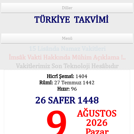
Diller
TÜRKİYE TAKVİMİ
Menü
15 Lisânda Namaz Vakitleri
İmsâk Vakti Hakkında Mühim Açıklama !..
Vakitlerimiz Son Teknoloji Hesâbıdır
Hicrî Şemsî:
1404
Rûmî:
27 Temmuz 1442
Hızır:
96
26 SAFER 1448
9
AĞUSTOS
2026
Pazar