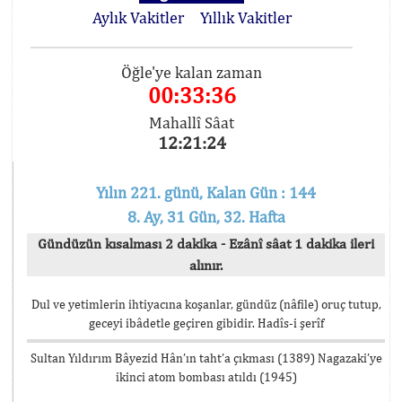
Aylık Vakitler
Yıllık Vakitler
Öğle'ye kalan zaman
00:33:36
Mahallî Sâat
12:21:24
Yılın 221. günü, Kalan Gün : 144
8. Ay, 31 Gün, 32. Hafta
Gündüzün kısalması 2 dakika - Ezânî sâat 1 dakika ileri
alınır.
Dul ve yetimlerin ihtiyacına koşanlar, gündüz (nâfile) oruç tutup,
geceyi ibâdetle geçiren gibidir. Hadîs-i şerîf
Sultan Yıldırım Bâyezid Hân’ın taht’a çıkması (1389) Nagazaki’ye
ikinci atom bombası atıldı (1945)