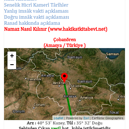
Senelik Hicrî Kamerî Târîhler
Yanlış imsâk vakti açıklaması
Doğru imsâk vakti açıklaması
Rasad hakkında açıklama
Namaz Nasıl Kılınır (www.hakikatkitabevi.net)
Çobanören
(Amasya / Türkiye )
+
−
Leaflet
| Powered by
Esri
|
Earthstar Geographics
Arz :
40° 53' Kuzey,
Tûl :
35° 32' Doğu
Şehirden Çıkan
yeşil
hat , kıble istikâmetidir.