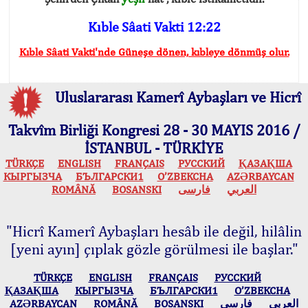
Kıble Sâati Vakti 12:22
Kıble Sâati Vakti'nde Güneşe dönen, kıbleye dönmüş olur.
Uluslararası Kamerî Aybaşları ve Hicrî
Takvîm Birliği Kongresi 28 - 30 MAYIS 2016 /
İSTANBUL - TÜRKİYE
TÜRKÇE
ENGLISH
FRANÇAIS
РУССКИЙ
ҚАЗАҚША
КЫPГЫЗЧA
БЪЛГАРСКИ1
O’ZBEKCHA
AZӘRBAYCAN
ROMÂNĂ
BOSANSKI
فارسی
العربي
"Hicrî Kamerî Aybaşları hesâb ile değil, hilâlin
[yeni ayın] çıplak gözle görülmesi ile başlar."
TÜRKÇE
ENGLISH
FRANÇAIS
РУССКИЙ
ҚАЗАҚША
КЫPГЫЗЧA
БЪЛГАРСКИ1
O’ZBEKCHA
AZӘRBAYCAN
ROMÂNĂ
BOSANSKI
فارسی
العربي