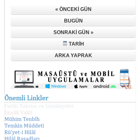
« ÖNCEKI GÜN
BUGÜN
SONRAKI GÜN »
TARIH
ARKA YAPRAK
Önemli Linkler
Farklı Takvim ve İmsâkiyeler
İmsâk Vakti
Mühim Tenbîh
Temkin Müddeti
Rü'yet-i Hilâl
Hilâl Rasadları