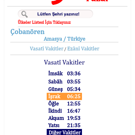
Ülkeler Listesi İçin Tıklayınız
Çobanören
Amasya / Türkiye
Vasatî Vakitler
Ezânî Vakitler
/
Vasatî Vakitler
İmsâk
03:36
Sabâh
03:55
Güneş
05:34
İşrak
06:25
Öğle
12:55
İkindi
16:47
Akşam
19:53
Yatsı
21:35
Diğer Vakitler