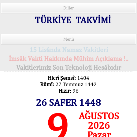
Diller
TÜRKİYE TAKVİMİ
Menü
15 Lisânda Namaz Vakitleri
İmsâk Vakti Hakkında Mühim Açıklama !..
Vakitlerimiz Son Teknoloji Hesâbıdır
Hicrî Şemsî:
1404
Rûmî:
27 Temmuz 1442
Hızır:
96
26 SAFER 1448
9
AĞUSTOS
2026
Pazar