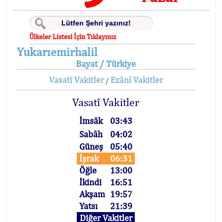
Ülkeler Listesi İçin Tıklayınız
Yukarıemirhalil
Bayat / Türkiye
Vasatî Vakitler
Ezânî Vakitler
/
Vasatî Vakitler
İmsâk
03:43
Sabâh
04:02
Güneş
05:40
İşrak
06:31
Öğle
13:00
İkindi
16:51
Akşam
19:57
Yatsı
21:39
Diğer Vakitler