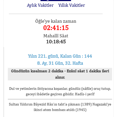
Aylık Vakitler
Yıllık Vakitler
Öğle'ye kalan zaman
02:41:14
Mahallî Sâat
10:18:46
Yılın 221. günü, Kalan Gün : 144
8. Ay, 31 Gün, 32. Hafta
Gündüzün kısalması 2 dakika - Ezânî sâat 1 dakika ileri
alınır.
Dul ve yetimlerin ihtiyacına koşanlar, gündüz (nâfile) oruç tutup,
geceyi ibâdetle geçiren gibidir. Hadîs-i şerîf
Sultan Yıldırım Bâyezid Hân’ın taht’a çıkması (1389) Nagazaki’ye
ikinci atom bombası atıldı (1945)