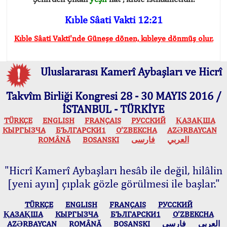
Kıble Sâati Vakti 12:21
Kıble Sâati Vakti'nde Güneşe dönen, kıbleye dönmüş olur.
Uluslararası Kamerî Aybaşları ve Hicrî
Takvîm Birliği Kongresi 28 - 30 MAYIS 2016 /
İSTANBUL - TÜRKİYE
TÜRKÇE
ENGLISH
FRANÇAIS
РУССКИЙ
ҚАЗАҚША
КЫPГЫЗЧA
БЪЛГАРСКИ1
O’ZBEKCHA
AZӘRBAYCAN
ROMÂNĂ
BOSANSKI
فارسی
العربي
"Hicrî Kamerî Aybaşları hesâb ile değil, hilâlin
[yeni ayın] çıplak gözle görülmesi ile başlar."
TÜRKÇE
ENGLISH
FRANÇAIS
РУССКИЙ
ҚАЗАҚША
КЫPГЫЗЧA
БЪЛГАРСКИ1
O’ZBEKCHA
AZӘRBAYCAN
ROMÂNĂ
BOSANSKI
فارسی
العربي