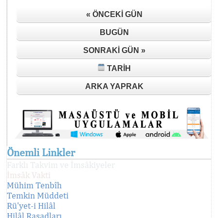
« ÖNCEKI GÜN
BUGÜN
SONRAKI GÜN »
TARIH
ARKA YAPRAK
Önemli Linkler
Farklı Takvim ve İmsâkiyeler
İmsâk Vakti
Mühim Tenbîh
Temkin Müddeti
Rü'yet-i Hilâl
Hilâl Rasadları