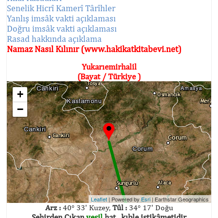
Senelik Hicrî Kamerî Târîhler
Yanlış imsâk vakti açıklaması
Doğru imsâk vakti açıklaması
Rasad hakkında açıklama
Namaz Nasıl Kılınır (www.hakikatkitabevi.net)
Yukarıemirhalil
(Bayat / Türkiye )
+
−
Leaflet
| Powered by
Esri
|
Earthstar Geographics
Arz :
40° 33' Kuzey,
Tûl :
34° 17' Doğu
Şehirden Çıkan
yeşil
hat , kıble istikâmetidir.