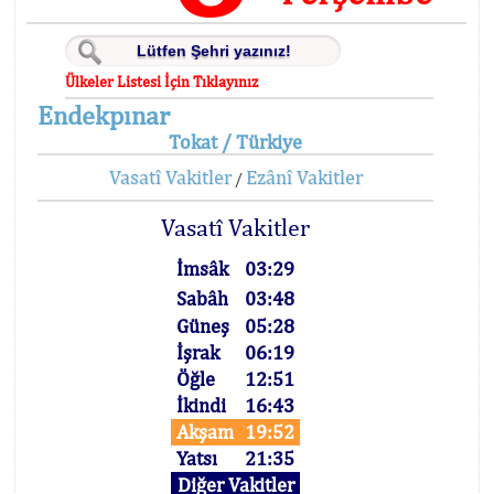
Ülkeler Listesi İçin Tıklayınız
Endekpınar
Tokat / Türkiye
Vasatî Vakitler
Ezânî Vakitler
/
Vasatî Vakitler
İmsâk
03:29
Sabâh
03:48
Güneş
05:28
İşrak
06:19
Öğle
12:51
İkindi
16:43
Akşam
19:52
Yatsı
21:35
Diğer Vakitler