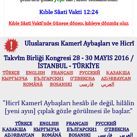
Kıble Sâati Vakti 12:24
Kıble Sâati Vakti'nde Güneşe dönen, kıbleye dönmüş olur.
Uluslararası Kamerî Aybaşları ve Hicrî
Takvîm Birliği Kongresi 28 - 30 MAYIS 2016 /
İSTANBUL - TÜRKİYE
TÜRKÇE
ENGLISH
FRANÇAIS
РУССКИЙ
ҚАЗАҚША
КЫPГЫЗЧA
БЪЛГАРСКИ1
O’ZBEKCHA
AZӘRBAYCAN
ROMÂNĂ
BOSANSKI
فارسی
العربي
"Hicrî Kamerî Aybaşları hesâb ile değil, hilâlin
[yeni ayın] çıplak gözle görülmesi ile başlar."
TÜRKÇE
ENGLISH
FRANÇAIS
РУССКИЙ
ҚАЗАҚША
КЫPГЫЗЧA
БЪЛГАРСКИ1
O’ZBEKCHA
AZӘRBAYCAN
ROMÂNĂ
BOSANSKI
فارسی
العربي