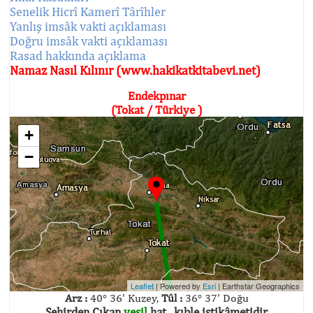
Senelik Hicrî Kamerî Târîhler
Yanlış imsâk vakti açıklaması
Doğru imsâk vakti açıklaması
Rasad hakkında açıklama
Namaz Nasıl Kılınır (www.hakikatkitabevi.net)
Endekpınar
(Tokat / Türkiye )
+
−
Leaflet
| Powered by
Esri
|
Earthstar Geographics
Arz :
40° 36' Kuzey,
Tûl :
36° 37' Doğu
Şehirden Çıkan
yeşil
hat , kıble istikâmetidir.