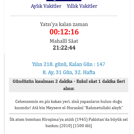
Aylık Vakitler
Yıllık Vakitler
Yatsı'ya kalan zaman
00:12:16
Mahallî Sâat
21:22:44
Yılın 218. günü, Kalan Gün : 147
8. Ay, 31 Gün, 32. Hafta
Gündüzün kısalması 2 dakika - Ezânî sâat 1 dakika ileri
alınır.
Cehennemin en pis kokan yeri, zinâ yapanların bulun-duğu
kısımdır! Atâ bin Meysere el-Horasânî “Rahmetullahi aleyh”
İlk atom bombası Hiroşima’ya atıldı (1945) Pakistan’da büyük sel
baskını (2010) [1500 ölü]