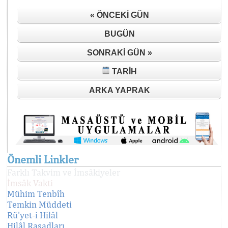
« ÖNCEKI GÜN
BUGÜN
SONRAKI GÜN »
TARIH
ARKA YAPRAK
Önemli Linkler
Farklı Takvim ve İmsâkiyeler
İmsâk Vakti
Mühim Tenbîh
Temkin Müddeti
Rü'yet-i Hilâl
Hilâl Rasadları