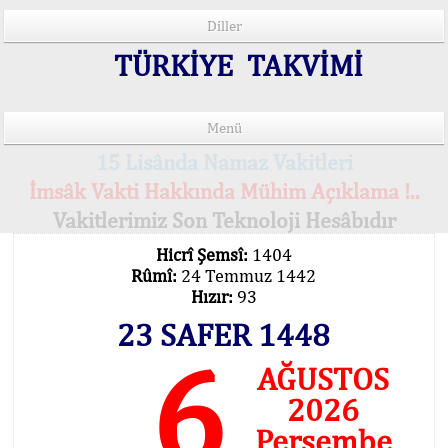
Diller
TÜRKİYE TAKVİMİ
Menü
15 Lisânda Namaz Vakitleri
İmsâk Vakti Hakkında Mühim Açıklama !..
Vakitlerimiz Son Teknoloji Hesâbıdır
Hicrî Şemsî:
1404
Rûmî:
24 Temmuz 1442
Hızır:
93
23 SAFER 1448
6
AĞUSTOS
2026
Perşembe