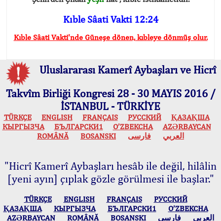
Kıble Sâati Vakti 12:24
Kıble Sâati Vakti'nde Güneşe dönen, kıbleye dönmüş olur.
Uluslararası Kamerî Aybaşları ve Hicrî
Takvîm Birliği Kongresi 28 - 30 MAYIS 2016 /
İSTANBUL - TÜRKİYE
TÜRKÇE
ENGLISH
FRANÇAIS
РУССКИЙ
ҚАЗАҚША
КЫPГЫЗЧA
БЪЛГАРСКИ1
O’ZBEKCHA
AZӘRBAYCAN
ROMÂNĂ
BOSANSKI
فارسی
العربي
"Hicrî Kamerî Aybaşları hesâb ile değil, hilâlin
[yeni ayın] çıplak gözle görülmesi ile başlar."
TÜRKÇE
ENGLISH
FRANÇAIS
РУССКИЙ
ҚАЗАҚША
КЫPГЫЗЧA
БЪЛГАРСКИ1
O’ZBEKCHA
AZӘRBAYCAN
ROMÂNĂ
BOSANSKI
فارسی
العربي