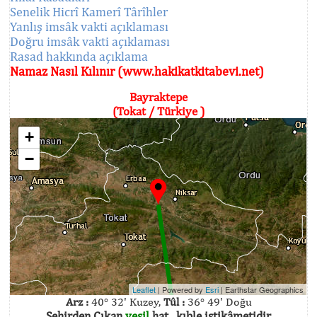
Senelik Hicrî Kamerî Târîhler
Yanlış imsâk vakti açıklaması
Doğru imsâk vakti açıklaması
Rasad hakkında açıklama
Namaz Nasıl Kılınır (www.hakikatkitabevi.net)
Bayraktepe
(Tokat / Türkiye )
+
−
Leaflet
| Powered by
Esri
|
Earthstar Geographics
Arz :
40° 32' Kuzey,
Tûl :
36° 49' Doğu
Şehirden Çıkan
yeşil
hat , kıble istikâmetidir.