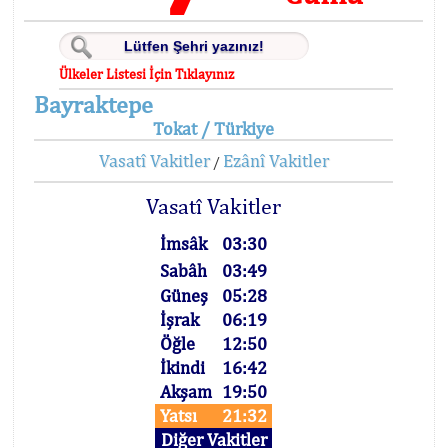
Ülkeler Listesi İçin Tıklayınız
Bayraktepe
Tokat / Türkiye
Vasatî Vakitler
Ezânî Vakitler
/
Vasatî Vakitler
İmsâk
03:30
Sabâh
03:49
Güneş
05:28
İşrak
06:19
Öğle
12:50
İkindi
16:42
Akşam
19:50
Yatsı
21:32
Diğer Vakitler