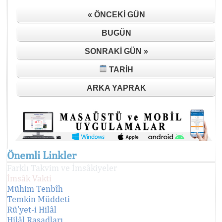
« ÖNCEKI GÜN
BUGÜN
SONRAKI GÜN »
TARIH
ARKA YAPRAK
Önemli Linkler
Farklı Takvim ve İmsâkiyeler
İmsâk Vakti
Mühim Tenbîh
Temkin Müddeti
Rü'yet-i Hilâl
Hilâl Rasadları