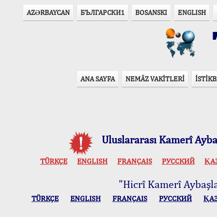
AZӘRBAYCAN
БЪЛГАРСКИ1
BOSANSKI
ENGLISH
T
ANA SAYFA
NEMÂZ VAKİTLERİ
İSTİKB
Uluslararası Kamerî Aybaş
TÜRKÇE
ENGLISH
FRANÇAIS
РУССКИЙ
ҚА
"Hicrî Kamerî Aybaşlar
TÜRKÇE
ENGLISH
FRANÇAIS
РУССКИЙ
ҚА