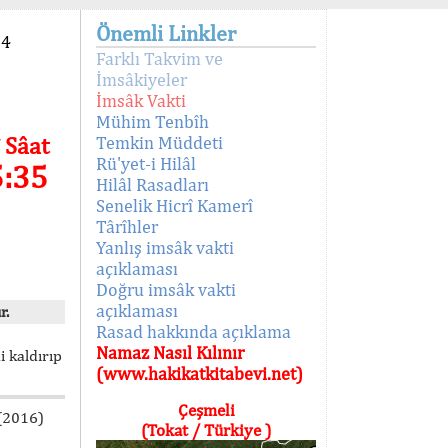
Önemli Linkler
94
Farklı Takvim ve
İmsâkiyeler
İmsâk Vakti
Mühim Tenbîh
 Sâat
Temkin Müddeti
Rü'yet-i Hilâl
5:35
Hilâl Rasadları
Senelik Hicrî Kamerî
Târîhler
Yanlış imsâk vakti
açıklaması
Doğru imsâk vakti
açıklaması
r.
Rasad hakkında açıklama
Namaz Nasıl Kılınır
i kaldırıp
(www.hakikatkitabevi.net)
Çeşmeli
 (2016)
(Tokat / Türkiye )