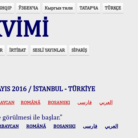
SHQIP
ЎЗБЕКЧА
Кыргыз тили
ТАТАРЧА
TÜRKÇE
VİMİ
R
İRTİBAT
SESLİ YAYINLAR
SİPARİŞ
 MAYIS 2016 / İSTANBUL - TÜRKİYE
AYCAN
ROMÂNĂ
BOSANSKI
فارسی
العربي
 görülmesi ile başlar."
RBAYCAN
ROMÂNĂ
BOSANSKI
فارسی
العربي