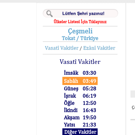
Ülkeler Listesi İçin Tıklayınız
Çeşmeli
Tokat / Türkiye
Vasatî Vakitler
Ezânî Vakitler
/
Vasatî Vakitler
İmsâk
03:30
Sabâh
03:49
Güneş
05:28
İşrak
06:19
Öğle
12:50
Ç
İkindi
16:43
Akşam
19:50
Yatsı
21:33
Diğer Vakitler