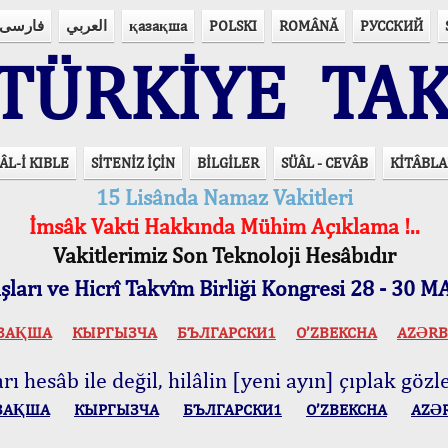
فارسی
العربي
қазақша
POLSKI
ROMÂNĂ
РУССКИЙ
ÜRKİYE TAK
ÂL-İ KIBLE
SİTENİZ İÇİN
BİLGİLER
SÜÂL - CEVÂB
KİTÂBLA
15 Lisânda Namaz Vakitleri
İmsâk Vakti Hakkında Mühim Açıklama !..
Vakitlerimiz Son Teknoloji Hesâbıdır
ları ve Hicrî Takvîm Birliği Kongresi 28 - 30
ЗАҚША
КЫPГЫЗЧA
БЪЛГАРСКИ1
O’ZBEKCHA
AZӘRB
ı hesâb ile değil, hilâlin [yeni ayın] çıplak gözle
ЗАҚША
КЫPГЫЗЧA
БЪЛГАРСКИ1
O’ZBEKCHA
AZӘ