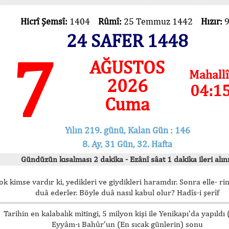
Hicrî Şemsî:
1404
Rûmî:
25 Temmuz 1442
Hızır:
24 SAFER 1448
7
AĞUSTOS
Mahallî
2026
04:1
Cuma
Yılın 219. günü, Kalan Gün : 146
8. Ay, 31 Gün, 32. Hafta
Gündüzün kısalması 2 dakika - Ezânî sâat 1 dakika ileri alını
ok kimse vardır ki, yedikleri ve giydikleri haramdır. Sonra elle- rin
duâ ederler. Böyle duâ nasıl kabul olur? Hadîs-i şerîf
Tarihin en kalabalık mitingi, 5 milyon kişi ile Yenikapı’da yapıldı
Eyyâm-ı Bahûr’un (En sıcak günlerin) sonu