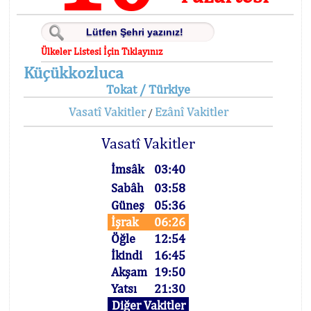
Ülkeler Listesi İçin Tıklayınız
Küçükkozluca
Tokat / Türkiye
Vasatî Vakitler
Ezânî Vakitler
/
Vasatî Vakitler
İmsâk
03:40
Sabâh
03:58
Güneş
05:36
İşrak
06:26
Öğle
12:54
İkindi
16:45
Akşam
19:50
Yatsı
21:30
Diğer Vakitler