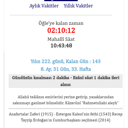
Aylık Vakitler
Yıllık Vakitler
Öğle'ye kalan zaman
02:10:11
Mahallî Sâat
10:43:49
Yılın 222. günü, Kalan Gün : 143
8. Ay, 31 Gün, 33. Hafta
Gündüzün kısalması 2 dakika - Ezânî sâat 1 dakika ileri
alınır.
Allahü teâlânın emirlerini yerine getirip, yasaklarından
sakınmayı ganîmet bilmelidir. Kâzerûnî “Rahmetullahi aleyh”
Anafartalar Zaferi (1915) - Estergon Kalesi’nin fethi (1543) Recep
Tayyip Erdoğan’ın Cumhurbaşkanı seçilmesi (2014)