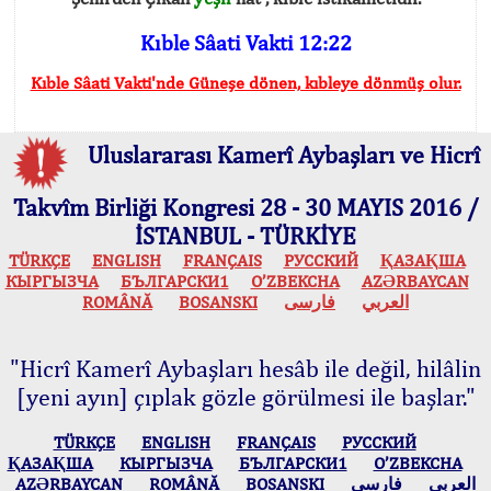
Kıble Sâati Vakti 12:22
Kıble Sâati Vakti'nde Güneşe dönen, kıbleye dönmüş olur.
Uluslararası Kamerî Aybaşları ve Hicrî
Takvîm Birliği Kongresi 28 - 30 MAYIS 2016 /
İSTANBUL - TÜRKİYE
TÜRKÇE
ENGLISH
FRANÇAIS
РУССКИЙ
ҚАЗАҚША
КЫPГЫЗЧA
БЪЛГАРСКИ1
O’ZBEKCHA
AZӘRBAYCAN
ROMÂNĂ
BOSANSKI
فارسی
العربي
"Hicrî Kamerî Aybaşları hesâb ile değil, hilâlin
[yeni ayın] çıplak gözle görülmesi ile başlar."
TÜRKÇE
ENGLISH
FRANÇAIS
РУССКИЙ
ҚАЗАҚША
КЫPГЫЗЧA
БЪЛГАРСКИ1
O’ZBEKCHA
AZӘRBAYCAN
ROMÂNĂ
BOSANSKI
فارسی
العربي