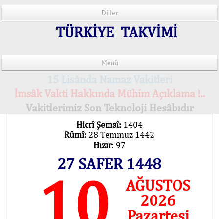
Diller
TÜRKİYE TAKVİMİ
Menü
15 Lisânda Namaz Vakitleri
İmsâk Vakti Hakkında Mühim Açıklama !..
Vakitlerimiz Son Teknoloji Hesâbıdır
Hicrî Şemsî:
1404
Rûmî:
28 Temmuz 1442
Hızır:
97
27 SAFER 1448
10
AĞUSTOS
2026
Pazartesi