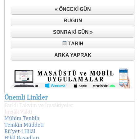
« ÖNCEKI GÜN
BUGÜN
SONRAKI GÜN »
TARIH
ARKA YAPRAK
Önemli Linkler
Farklı Takvim ve İmsâkiyeler
İmsâk Vakti
Mühim Tenbîh
Temkin Müddeti
Rü'yet-i Hilâl
Hilâl Rasadları