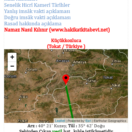
Senelik Hicrî Kamerî Târîhler
Yanlış imsâk vakti açıklaması
Doğru imsâk vakti açıklaması
Rasad hakkında açıklama
Namaz Nasıl Kılınır (www.hakikatkitabevi.net)
Küçükkozluca
(Tokat / Türkiye )
+
−
Leaflet
| Powered by
Esri
|
Earthstar Geographics
Arz :
40° 21' Kuzey,
Tûl :
35° 42' Doğu
Şehirden Çıkan
yeşil
hat , kıble istikâmetidir.