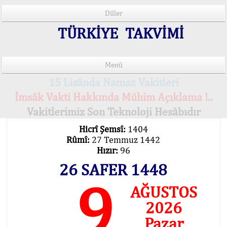
Diller
TÜRKİYE TAKVİMİ
Menü
15 Lisânda Namaz Vakitleri
İmsâk Vakti Hakkında Mühim Açıklama !..
Vakitlerimiz Son Teknoloji Hesâbıdır
Hicrî Şemsî:
1404
Rûmî:
27 Temmuz 1442
Hızır:
96
26 SAFER 1448
9
AĞUSTOS
2026
Pazar