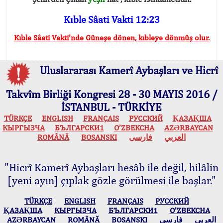
Kıble Sâati Vakti 12:23
Kıble Sâati Vakti'nde Güneşe dönen, kıbleye dönmüş olur.
Uluslararası Kamerî Aybaşları ve Hicrî
Takvîm Birliği Kongresi 28 - 30 MAYIS 2016 /
İSTANBUL - TÜRKİYE
TÜRKÇE
ENGLISH
FRANÇAIS
РУССКИЙ
ҚАЗАҚША
КЫPГЫЗЧA
БЪЛГАРСКИ1
O’ZBEKCHA
AZӘRBAYCAN
ROMÂNĂ
BOSANSKI
فارسی
العربي
"Hicrî Kamerî Aybaşları hesâb ile değil, hilâlin
[yeni ayın] çıplak gözle görülmesi ile başlar."
TÜRKÇE
ENGLISH
FRANÇAIS
РУССКИЙ
ҚАЗАҚША
КЫPГЫЗЧA
БЪЛГАРСКИ1
O’ZBEKCHA
AZӘRBAYCAN
ROMÂNĂ
BOSANSKI
فارسی
العربي