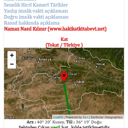
Senelik Hicrî Kamerî Târîhler
Yanlış imsâk vakti açıklaması
Doğru imsâk vakti açıklaması
Rasad hakkında açıklama
Namaz Nasıl Kılınır (www.hakikatkitabevi.net)
Kat
(Tokat / Türkiye )
+
−
Leaflet
| Powered by
Esri
|
Earthstar Geographics
Arz :
40° 20' Kuzey,
Tûl :
36° 19' Doğu
Şehirden Çıkan
yeşil
hat , kıble istikâmetidir.