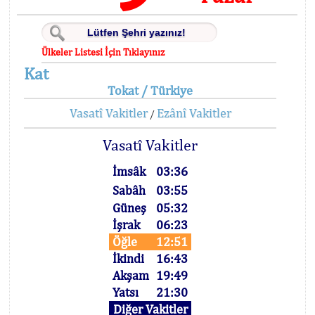
Ülkeler Listesi İçin Tıklayınız
Kat
Tokat / Türkiye
Vasatî Vakitler
Ezânî Vakitler
/
Vasatî Vakitler
İmsâk
03:36
Sabâh
03:55
Güneş
05:32
İşrak
06:23
Öğle
12:51
İkindi
16:43
Akşam
19:49
Yatsı
21:30
Diğer Vakitler