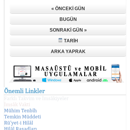
« ÖNCEKI GÜN
BUGÜN
SONRAKI GÜN »
TARIH
ARKA YAPRAK
Önemli Linkler
Farklı Takvim ve İmsâkiyeler
İmsâk Vakti
Mühim Tenbîh
Temkin Müddeti
Rü'yet-i Hilâl
Hilâl Rasadları