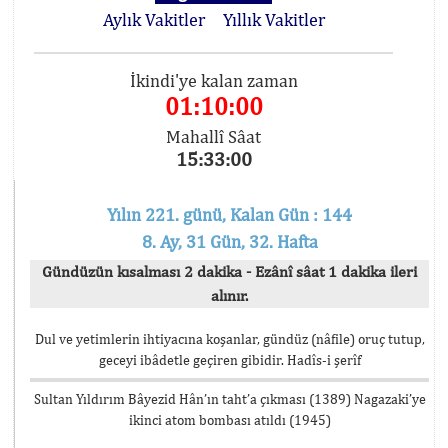
Aylık Vakitler
Yıllık Vakitler
İkindi'ye kalan zaman
01:10:00
Mahallî Sâat
15:33:00
Yılın 221. günü, Kalan Gün : 144
8. Ay, 31 Gün, 32. Hafta
Gündüzün kısalması 2 dakika - Ezânî sâat 1 dakika ileri
alınır.
Dul ve yetimlerin ihtiyacına koşanlar, gündüz (nâfile) oruç tutup,
geceyi ibâdetle geçiren gibidir. Hadîs-i şerîf
Sultan Yıldırım Bâyezid Hân’ın taht’a çıkması (1389) Nagazaki’ye
ikinci atom bombası atıldı (1945)