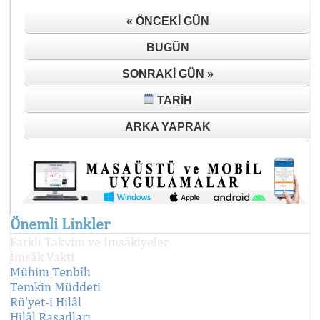
« ÖNCEKI GÜN
BUGÜN
SONRAKI GÜN »
TARIH
ARKA YAPRAK
Önemli Linkler
Farklı Takvim ve İmsâkiyeler
İmsâk Vakti
Mühim Tenbîh
Temkin Müddeti
Rü'yet-i Hilâl
Hilâl Rasadları