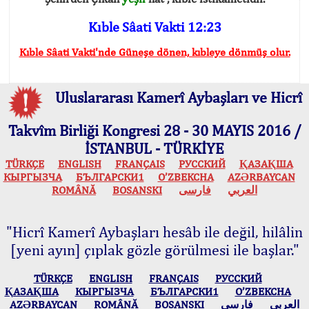
Kıble Sâati Vakti 12:23
Kıble Sâati Vakti'nde Güneşe dönen, kıbleye dönmüş olur.
Uluslararası Kamerî Aybaşları ve Hicrî
Takvîm Birliği Kongresi 28 - 30 MAYIS 2016 /
İSTANBUL - TÜRKİYE
TÜRKÇE
ENGLISH
FRANÇAIS
РУССКИЙ
ҚАЗАҚША
КЫPГЫЗЧA
БЪЛГАРСКИ1
O’ZBEKCHA
AZӘRBAYCAN
ROMÂNĂ
BOSANSKI
فارسی
العربي
"Hicrî Kamerî Aybaşları hesâb ile değil, hilâlin
[yeni ayın] çıplak gözle görülmesi ile başlar."
TÜRKÇE
ENGLISH
FRANÇAIS
РУССКИЙ
ҚАЗАҚША
КЫPГЫЗЧA
БЪЛГАРСКИ1
O’ZBEKCHA
AZӘRBAYCAN
ROMÂNĂ
BOSANSKI
فارسی
العربي