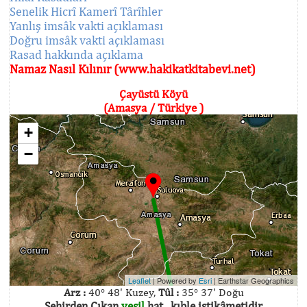
Senelik Hicrî Kamerî Târîhler
Yanlış imsâk vakti açıklaması
Doğru imsâk vakti açıklaması
Rasad hakkında açıklama
Namaz Nasıl Kılınır (www.hakikatkitabevi.net)
Çayüstü Köyü
(Amasya / Türkiye )
+
−
Leaflet
| Powered by
Esri
|
Earthstar Geographics
Arz :
40° 48' Kuzey,
Tûl :
35° 37' Doğu
Şehirden Çıkan
yeşil
hat , kıble istikâmetidir.