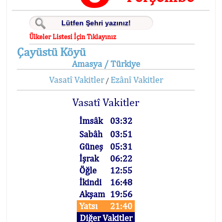
Ülkeler Listesi İçin Tıklayınız
Çayüstü Köyü
Amasya / Türkiye
Vasatî Vakitler
Ezânî Vakitler
/
Vasatî Vakitler
İmsâk
03:32
Sabâh
03:51
Güneş
05:31
İşrak
06:22
Öğle
12:55
İkindi
16:48
Akşam
19:56
Yatsı
21:40
Diğer Vakitler