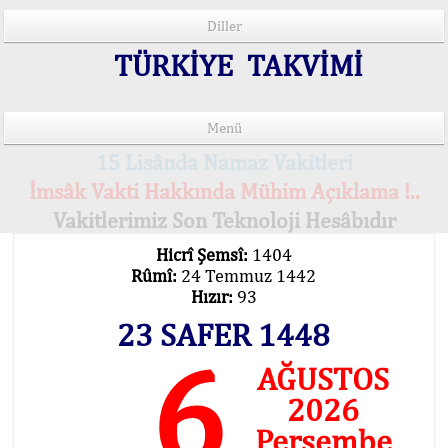
Diller
TÜRKİYE TAKVİMİ
Menü
15 Lisânda Namaz Vakitleri
İmsâk Vakti Hakkında Mühim Açıklama !..
Vakitlerimiz Son Teknoloji Hesâbıdır
Hicrî Şemsî:
1404
Rûmî:
24 Temmuz 1442
Hızır:
93
23 SAFER 1448
6
AĞUSTOS
2026
Perşembe