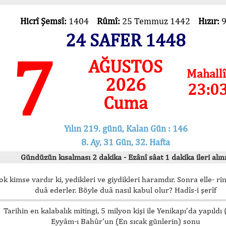
Hicrî Şemsî:
1404
Rûmî:
25 Temmuz 1442
Hızır:
24 SAFER 1448
7
AĞUSTOS
Mahallî
2026
23:0
Cuma
Yılın 219. günü, Kalan Gün : 146
8. Ay, 31 Gün, 32. Hafta
Gündüzün kısalması 2 dakika - Ezânî sâat 1 dakika ileri alını
ok kimse vardır ki, yedikleri ve giydikleri haramdır. Sonra elle- rin
duâ ederler. Böyle duâ nasıl kabul olur? Hadîs-i şerîf
Tarihin en kalabalık mitingi, 5 milyon kişi ile Yenikapı’da yapıldı
Eyyâm-ı Bahûr’un (En sıcak günlerin) sonu