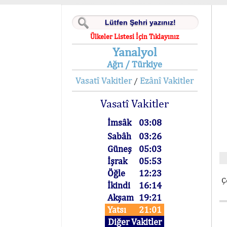
Ülkeler Listesi İçin Tıklayınız
Yanalyol
Ağrı / Türkiye
Vasatî Vakitler
Ezânî Vakitler
/
Vasatî Vakitler
İmsâk
03:08
Sabâh
03:26
Güneş
05:03
İşrak
05:53
Öğle
12:23
Ç
İkindi
16:14
Akşam
19:21
Yatsı
21:01
Diğer Vakitler