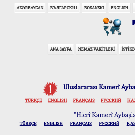
AZӘRBAYCAN
БЪЛГАРСКИ1
BOSANSKI
ENGLISH
T
ANA SAYFA
NEMÂZ VAKİTLERİ
İSTİKB
Uluslararası Kamerî Aybaş
TÜRKÇE
ENGLISH
FRANÇAIS
РУССКИЙ
ҚА
"Hicrî Kamerî Aybaşlar
TÜRKÇE
ENGLISH
FRANÇAIS
РУССКИЙ
ҚА