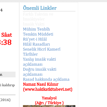
Önemli Linkler
94
Farklı Takvim ve
İmsâkiyeler
İmsâk Vakti
Mühim Tenbîh
 Sâat
Temkin Müddeti
Rü'yet-i Hilâl
3:39
Hilâl Rasadları
Senelik Hicrî Kamerî
Târîhler
Yanlış imsâk vakti
açıklaması
Doğru imsâk vakti
açıklaması
r.
Rasad hakkında açıklama
Namaz Nasıl Kılınır
i kaldırıp
(www.hakikatkitabevi.net)
Yanalyol
 (2016)
(Ağrı / Türkiye )