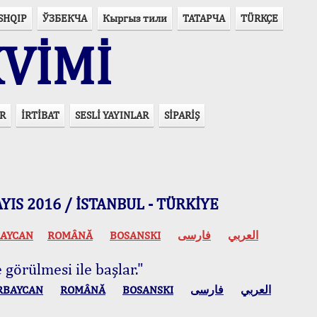
SHQIP
ЎЗБЕКЧА
Кыргыз тили
ТАТАРЧА
TÜRKÇE
VİMİ
R
İRTİBAT
SESLİ YAYINLAR
SİPARİŞ
 MAYIS 2016 / İSTANBUL - TÜRKİYE
AYCAN
ROMÂNĂ
BOSANSKI
فارسی
العربي
 görülmesi ile başlar."
RBAYCAN
ROMÂNĂ
BOSANSKI
فارسی
العربي