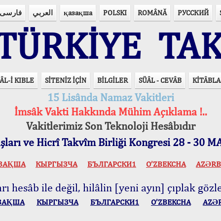
فارسی
العربي
қазақша
POLSKI
ROMÂNĂ
РУССКИЙ
ÜRKİYE TAK
ÂL-İ KIBLE
SİTENİZ İÇİN
BİLGİLER
SÜÂL - CEVÂB
KİTÂBLA
15 Lisânda Namaz Vakitleri
İmsâk Vakti Hakkında Mühim Açıklama !..
Vakitlerimiz Son Teknoloji Hesâbıdır
ları ve Hicrî Takvîm Birliği Kongresi 28 - 30
ЗАҚША
КЫPГЫЗЧA
БЪЛГАРСКИ1
O’ZBEKCHA
AZӘRB
ı hesâb ile değil, hilâlin [yeni ayın] çıplak gözle
ЗАҚША
КЫPГЫЗЧA
БЪЛГАРСКИ1
O’ZBEKCHA
AZӘ