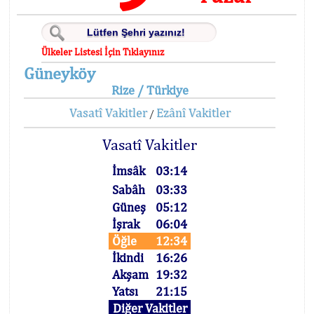
Ülkeler Listesi İçin Tıklayınız
Güneyköy
Rize / Türkiye
Vasatî Vakitler
Ezânî Vakitler
/
Vasatî Vakitler
İmsâk
03:14
Sabâh
03:33
Güneş
05:12
İşrak
06:04
Öğle
12:34
İkindi
16:26
Akşam
19:32
Yatsı
21:15
Diğer Vakitler