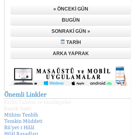
« ÖNCEKI GÜN
BUGÜN
SONRAKI GÜN »
TARIH
ARKA YAPRAK
Önemli Linkler
Farklı Takvim ve İmsâkiyeler
İmsâk Vakti
Mühim Tenbîh
Temkin Müddeti
Rü'yet-i Hilâl
Hilâl Rasadları