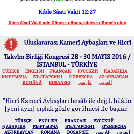
Kıble Sâati Vakti 12:27
Kıble Sâati Vakti'nde Güneşe dönen, kıbleye dönmüş olur.
Uluslararası Kamerî Aybaşları ve Hicrî
Takvîm Birliği Kongresi 28 - 30 MAYIS 2016 /
İSTANBUL - TÜRKİYE
TÜRKÇE
ENGLISH
FRANÇAIS
РУССКИЙ
ҚАЗАҚША
КЫPГЫЗЧA
БЪЛГАРСКИ1
O’ZBEKCHA
AZӘRBAYCAN
ROMÂNĂ
BOSANSKI
فارسی
العربي
"Hicrî Kamerî Aybaşları hesâb ile değil, hilâlin
[yeni ayın] çıplak gözle görülmesi ile başlar."
TÜRKÇE
ENGLISH
FRANÇAIS
РУССКИЙ
ҚАЗАҚША
КЫPГЫЗЧA
БЪЛГАРСКИ1
O’ZBEKCHA
AZӘRBAYCAN
ROMÂNĂ
BOSANSKI
فارسی
العربي