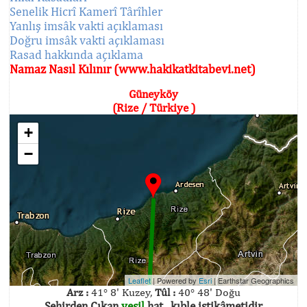
Senelik Hicrî Kamerî Târîhler
Yanlış imsâk vakti açıklaması
Doğru imsâk vakti açıklaması
Rasad hakkında açıklama
Namaz Nasıl Kılınır (www.hakikatkitabevi.net)
Güneyköy
(Rize / Türkiye )
+
−
Leaflet
| Powered by
Esri
|
Earthstar Geographics
Arz :
41° 8' Kuzey,
Tûl :
40° 48' Doğu
Şehirden Çıkan
yeşil
hat , kıble istikâmetidir.