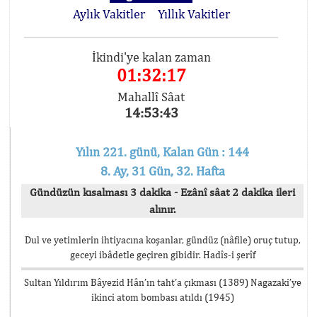
Aylık Vakitler
Yıllık Vakitler
İkindi'ye kalan zaman
01:32:17
Mahallî Sâat
14:53:43
Yılın 221. günü, Kalan Gün : 144
8. Ay, 31 Gün, 32. Hafta
Gündüzün kısalması 3 dakika - Ezânî sâat 2 dakika ileri
alınır.
Dul ve yetimlerin ihtiyacına koşanlar, gündüz (nâfile) oruç tutup,
geceyi ibâdetle geçiren gibidir. Hadîs-i şerîf
Sultan Yıldırım Bâyezid Hân’ın taht’a çıkması (1389) Nagazaki’ye
ikinci atom bombası atıldı (1945)