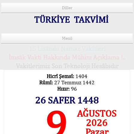
Diller
TÜRKİYE TAKVİMİ
Menü
15 Lisânda Namaz Vakitleri
İmsâk Vakti Hakkında Mühim Açıklama !..
Vakitlerimiz Son Teknoloji Hesâbıdır
Hicrî Şemsî:
1404
Rûmî:
27 Temmuz 1442
Hızır:
96
26 SAFER 1448
9
AĞUSTOS
2026
Pazar