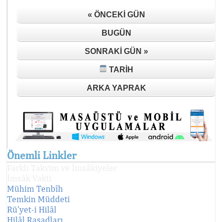
« ÖNCEKI GÜN
BUGÜN
SONRAKI GÜN »
TARIH
ARKA YAPRAK
Önemli Linkler
Farklı Takvim ve İmsâkiyeler
İmsâk Vakti
Mühim Tenbîh
Temkin Müddeti
Rü'yet-i Hilâl
Hilâl Rasadları