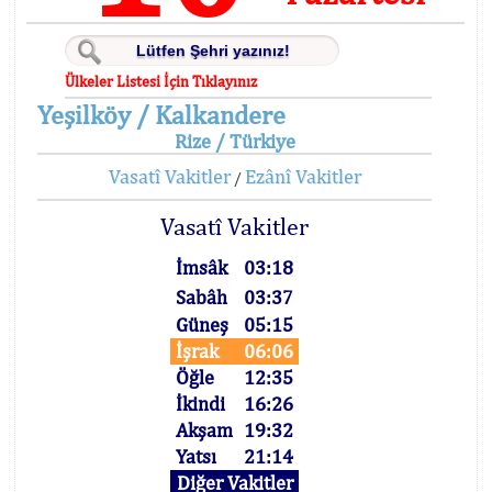
Ülkeler Listesi İçin Tıklayınız
Yeşilköy / Kalkandere
Rize / Türkiye
Vasatî Vakitler
Ezânî Vakitler
/
Vasatî Vakitler
İmsâk
03:18
Sabâh
03:37
Güneş
05:15
İşrak
06:06
Öğle
12:35
İkindi
16:26
Akşam
19:32
Yatsı
21:14
Diğer Vakitler