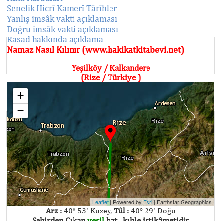
Senelik Hicrî Kamerî Târîhler
Yanlış imsâk vakti açıklaması
Doğru imsâk vakti açıklaması
Rasad hakkında açıklama
Namaz Nasıl Kılınır (www.hakikatkitabevi.net)
Yeşilköy / Kalkandere
(Rize / Türkiye )
+
−
Leaflet
| Powered by
Esri
|
Earthstar Geographics
Arz :
40° 53' Kuzey,
Tûl :
40° 29' Doğu
Şehirden Çıkan
yeşil
hat , kıble istikâmetidir.