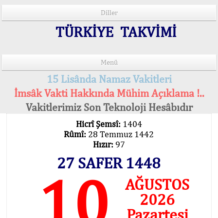
Diller
TÜRKİYE TAKVİMİ
Menü
15 Lisânda Namaz Vakitleri
İmsâk Vakti Hakkında Mühim Açıklama !..
Vakitlerimiz Son Teknoloji Hesâbıdır
Hicrî Şemsî:
1404
Rûmî:
28 Temmuz 1442
Hızır:
97
27 SAFER 1448
10
AĞUSTOS
2026
Pazartesi