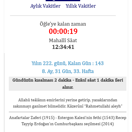
Aylık Vakitler
Yıllık Vakitler
Öğle'ye kalan zaman
00:00:18
Mahallî Sâat
12:34:42
Yılın 222. günü, Kalan Gün : 143
8. Ay, 31 Gün, 33. Hafta
Gündüzün kısalması 2 dakika - Ezânî sâat 1 dakika ileri
alınır.
Allahü teâlânın emirlerini yerine getirip, yasaklarından
sakınmayı ganîmet bilmelidir. Kâzerûnî “Rahmetullahi aleyh”
Anafartalar Zaferi (1915) - Estergon Kalesi’nin fethi (1543) Recep
Tayyip Erdoğan’ın Cumhurbaşkanı seçilmesi (2014)