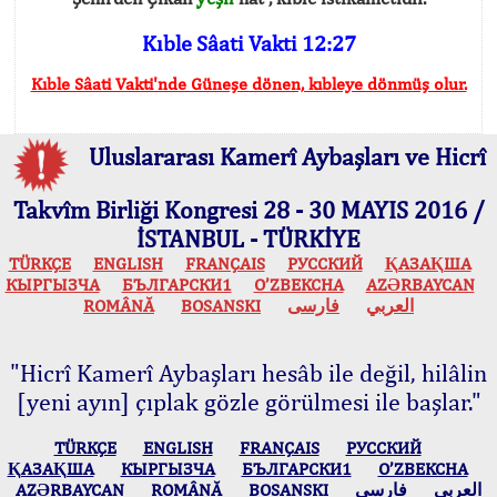
Kıble Sâati Vakti 12:27
Kıble Sâati Vakti'nde Güneşe dönen, kıbleye dönmüş olur.
Uluslararası Kamerî Aybaşları ve Hicrî
Takvîm Birliği Kongresi 28 - 30 MAYIS 2016 /
İSTANBUL - TÜRKİYE
TÜRKÇE
ENGLISH
FRANÇAIS
РУССКИЙ
ҚАЗАҚША
КЫPГЫЗЧA
БЪЛГАРСКИ1
O’ZBEKCHA
AZӘRBAYCAN
ROMÂNĂ
BOSANSKI
فارسی
العربي
"Hicrî Kamerî Aybaşları hesâb ile değil, hilâlin
[yeni ayın] çıplak gözle görülmesi ile başlar."
TÜRKÇE
ENGLISH
FRANÇAIS
РУССКИЙ
ҚАЗАҚША
КЫPГЫЗЧA
БЪЛГАРСКИ1
O’ZBEKCHA
AZӘRBAYCAN
ROMÂNĂ
BOSANSKI
فارسی
العربي