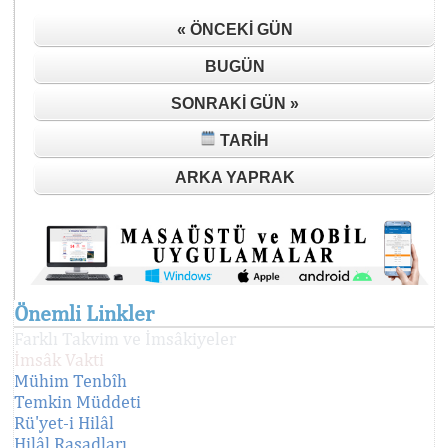
« ÖNCEKI GÜN
BUGÜN
SONRAKI GÜN »
TARIH
ARKA YAPRAK
Önemli Linkler
Farklı Takvim ve İmsâkiyeler
İmsâk Vakti
Mühim Tenbîh
Temkin Müddeti
Rü'yet-i Hilâl
Hilâl Rasadları