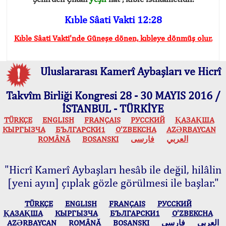
Kıble Sâati Vakti 12:28
Kıble Sâati Vakti'nde Güneşe dönen, kıbleye dönmüş olur.
Uluslararası Kamerî Aybaşları ve Hicrî
Takvîm Birliği Kongresi 28 - 30 MAYIS 2016 /
İSTANBUL - TÜRKİYE
TÜRKÇE
ENGLISH
FRANÇAIS
РУССКИЙ
ҚАЗАҚША
КЫPГЫЗЧA
БЪЛГАРСКИ1
O’ZBEKCHA
AZӘRBAYCAN
ROMÂNĂ
BOSANSKI
فارسی
العربي
"Hicrî Kamerî Aybaşları hesâb ile değil, hilâlin
[yeni ayın] çıplak gözle görülmesi ile başlar."
TÜRKÇE
ENGLISH
FRANÇAIS
РУССКИЙ
ҚАЗАҚША
КЫPГЫЗЧA
БЪЛГАРСКИ1
O’ZBEKCHA
AZӘRBAYCAN
ROMÂNĂ
BOSANSKI
فارسی
العربي