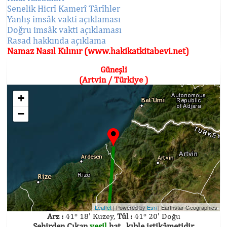
Senelik Hicrî Kamerî Târîhler
Yanlış imsâk vakti açıklaması
Doğru imsâk vakti açıklaması
Rasad hakkında açıklama
Namaz Nasıl Kılınır (www.hakikatkitabevi.net)
Güneşli
(Artvin / Türkiye )
+
−
Leaflet
| Powered by
Esri
|
Earthstar Geographics
Arz :
41° 18' Kuzey,
Tûl :
41° 20' Doğu
Şehirden Çıkan
yeşil
hat , kıble istikâmetidir.