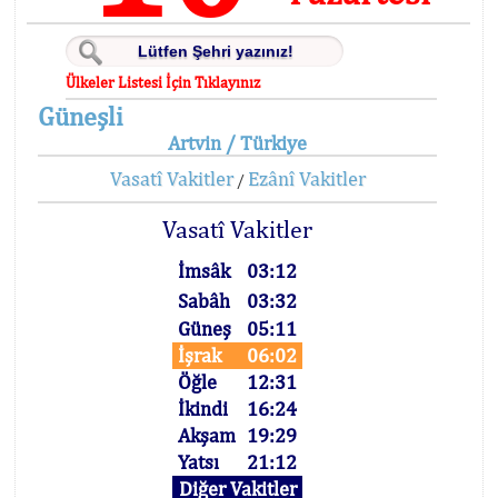
Ülkeler Listesi İçin Tıklayınız
Güneşli
Artvin / Türkiye
Vasatî Vakitler
Ezânî Vakitler
/
Vasatî Vakitler
İmsâk
03:12
Sabâh
03:32
Güneş
05:11
İşrak
06:02
Öğle
12:31
İkindi
16:24
Akşam
19:29
Yatsı
21:12
Diğer Vakitler