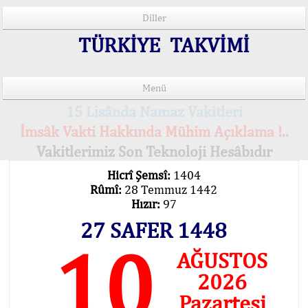
Diller
TÜRKİYE TAKVİMİ
Menü
15 Lisânda Namaz Vakitleri
İmsâk Vakti Hakkında Mühim Açıklama !..
Vakitlerimiz Son Teknoloji Hesâbıdır
Hicrî Şemsî:
1404
Rûmî:
28 Temmuz 1442
Hızır:
97
27 SAFER 1448
10
AĞUSTOS
2026
Pazartesi