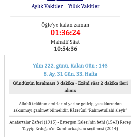
Aylık Vakitler
Yıllık Vakitler
Öğle'ye kalan zaman
01:36:23
Mahallî Sâat
10:54:37
Yılın 222. günü, Kalan Gün : 143
8. Ay, 31 Gün, 33. Hafta
Gündüzün kısalması 3 dakika - Ezânî sâat 2 dakika ileri
alınır.
Allahü teâlânın emirlerini yerine getirip, yasaklarından
sakınmayı ganîmet bilmelidir. Kâzerûnî “Rahmetullahi aleyh”
Anafartalar Zaferi (1915) - Estergon Kalesi’nin fethi (1543) Recep
Tayyip Erdoğan’ın Cumhurbaşkanı seçilmesi (2014)