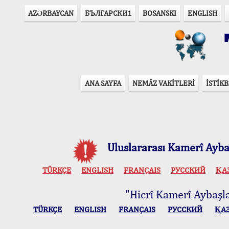
AZӘRBAYCAN
БЪЛГАРСКИ1
BOSANSKI
ENGLISH
T
ANA SAYFA
NEMÂZ VAKİTLERİ
İSTİKB
Uluslararası Kamerî Aybaş
TÜRKÇE
ENGLISH
FRANÇAIS
РУССКИЙ
ҚА
"Hicrî Kamerî Aybaşlar
TÜRKÇE
ENGLISH
FRANÇAIS
РУССКИЙ
ҚА