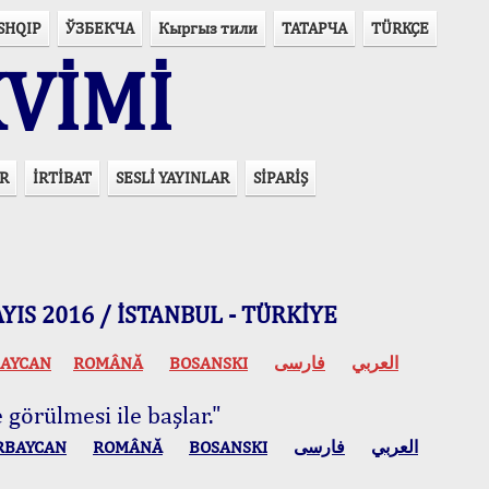
SHQIP
ЎЗБЕКЧА
Кыргыз тили
ТАТАРЧА
TÜRKÇE
VİMİ
R
İRTİBAT
SESLİ YAYINLAR
SİPARİŞ
 MAYIS 2016 / İSTANBUL - TÜRKİYE
AYCAN
ROMÂNĂ
BOSANSKI
فارسی
العربي
 görülmesi ile başlar."
RBAYCAN
ROMÂNĂ
BOSANSKI
فارسی
العربي