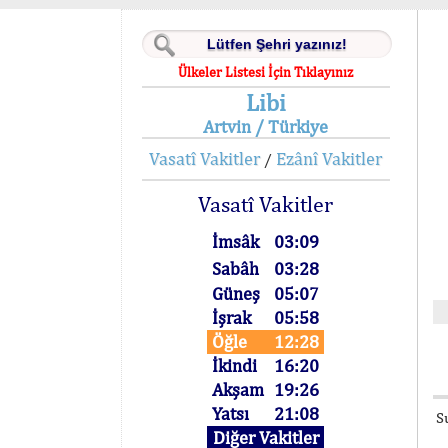
Ülkeler Listesi İçin Tıklayınız
Libi
Artvin / Türkiye
Vasatî Vakitler
Ezânî Vakitler
/
Vasatî Vakitler
İmsâk
03:09
Sabâh
03:28
Güneş
05:07
İşrak
05:58
Öğle
12:28
İkindi
16:20
Akşam
19:26
Yatsı
21:08
S
Diğer Vakitler