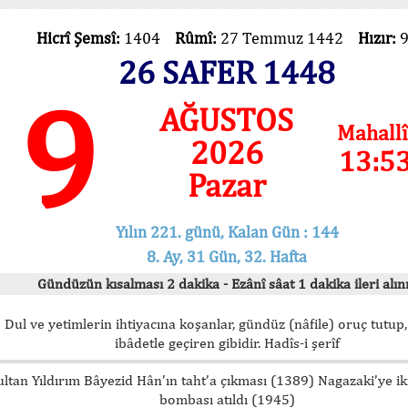
Hicrî Şemsî:
1404
Rûmî:
27 Temmuz 1442
Hızır:
26 SAFER 1448
9
AĞUSTOS
Mahallî
2026
13:5
Pazar
Yılın 221. günü, Kalan Gün : 144
8. Ay, 31 Gün, 32. Hafta
Gündüzün kısalması 2 dakika - Ezânî sâat 1 dakika ileri alını
Dul ve yetimlerin ihtiyacına koşanlar, gündüz (nâfile) oruç tutup,
ibâdetle geçiren gibidir. Hadîs-i şerîf
ultan Yıldırım Bâyezid Hân’ın taht’a çıkması (1389) Nagazaki’ye i
bombası atıldı (1945)