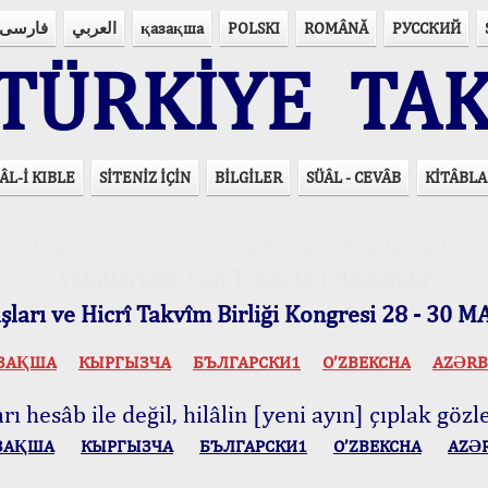
فارسی
العربي
қазақша
POLSKI
ROMÂNĂ
РУССКИЙ
ÜRKİYE TAK
ÂL-İ KIBLE
SİTENİZ İÇİN
BİLGİLER
SÜÂL - CEVÂB
KİTÂBLA
15 Lisânda Namaz Vakitleri
İmsâk Vakti Hakkında Mühim Açıklama !..
Vakitlerimiz Son Teknoloji Hesâbıdır
ları ve Hicrî Takvîm Birliği Kongresi 28 - 30
ЗАҚША
КЫPГЫЗЧA
БЪЛГАРСКИ1
O’ZBEKCHA
AZӘRB
ı hesâb ile değil, hilâlin [yeni ayın] çıplak gözle
ЗАҚША
КЫPГЫЗЧA
БЪЛГАРСКИ1
O’ZBEKCHA
AZӘ