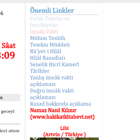
Önemli Linkler
96
Farklı Takvim ve
İmsâkiyeler
İmsâk Vakti
Mühim Tenbîh
 Sâat
Temkin Müddeti
Rü'yet-i Hilâl
3:09
Hilâl Rasadları
Senelik Hicrî Kamerî
Târîhler
Yanlış imsâk vakti
açıklaması
Doğru imsâk vakti
açıklaması
r.
Rasad hakkında açıklama
Namaz Nasıl Kılınır
 geceyi
(www.hakikatkitabevi.net)
Libi
kinci atom
(Artvin / Türkiye )