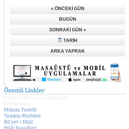
« ÖNCEKI GÜN
BUGÜN
SONRAKI GÜN »
TARIH
ARKA YAPRAK
Önemli Linkler
Farklı Takvim ve İmsâkiyeler
İmsâk Vakti
Mühim Tenbîh
Temkin Müddeti
Rü'yet-i Hilâl
Hilâl Rasadları