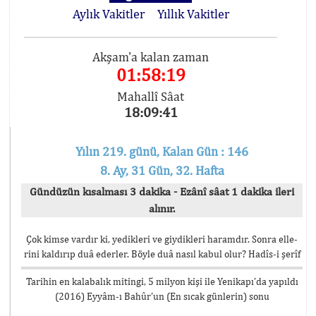
Aylık Vakitler
Yıllık Vakitler
Akşam'a kalan zaman
01:58:18
Mahallî Sâat
18:09:42
Yılın 219. günü, Kalan Gün : 146
8. Ay, 31 Gün, 32. Hafta
Gündüzün kısalması 3 dakika - Ezânî sâat 1 dakika ileri
alınır.
Çok kimse vardır ki, yedikleri ve giydikleri haramdır. Sonra elle-
rini kaldırıp duâ ederler. Böyle duâ nasıl kabul olur? Hadîs-i şerîf
Tarihin en kalabalık mitingi, 5 milyon kişi ile Yenikapı’da yapıldı
(2016) Eyyâm-ı Bahûr’un (En sıcak günlerin) sonu