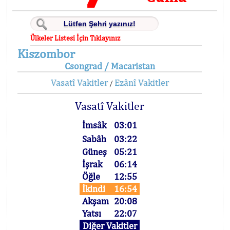
Ülkeler Listesi İçin Tıklayınız
Kiszombor
Csongrad / Macaristan
Vasatî Vakitler
Ezânî Vakitler
/
Vasatî Vakitler
İmsâk
03:01
Sabâh
03:22
Güneş
05:21
İşrak
06:14
Öğle
12:55
İkindi
16:54
Akşam
20:08
Yatsı
22:07
Diğer Vakitler