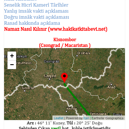
Senelik Hicrî Kamerî Târîhler
Yanlış imsâk vakti açıklaması
Doğru imsâk vakti açıklaması
Rasad hakkında açıklama
Namaz Nasıl Kılınır (www.hakikatkitabevi.net)
Kiszombor
(Csongrad / Macaristan )
+
−
Leaflet
| Powered by
Esri
|
Earthstar Geographics
Arz :
46° 11' Kuzey,
Tûl :
20° 25' Doğu
Şehirden Çıkan
yeşil
hat , kıble istikâmetidir.