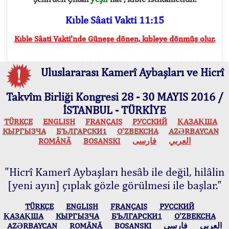
Kıble Sâati Vakti 11:15
Kıble Sâati Vakti'nde Güneşe dönen, kıbleye dönmüş olur.
Uluslararası Kamerî Aybaşları ve Hicrî
Takvîm Birliği Kongresi 28 - 30 MAYIS 2016 /
İSTANBUL - TÜRKİYE
TÜRKÇE
ENGLISH
FRANÇAIS
РУССКИЙ
ҚАЗАҚША
КЫPГЫЗЧA
БЪЛГАРСКИ1
O’ZBEKCHA
AZӘRBAYCAN
ROMÂNĂ
BOSANSKI
فارسی
العربي
"Hicrî Kamerî Aybaşları hesâb ile değil, hilâlin
[yeni ayın] çıplak gözle görülmesi ile başlar."
TÜRKÇE
ENGLISH
FRANÇAIS
РУССКИЙ
ҚАЗАҚША
КЫPГЫЗЧA
БЪЛГАРСКИ1
O’ZBEKCHA
AZӘRBAYCAN
ROMÂNĂ
BOSANSKI
فارسی
العربي