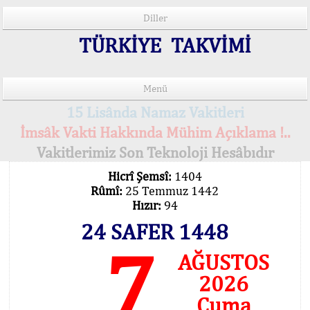
Diller
TÜRKİYE TAKVİMİ
Menü
15 Lisânda Namaz Vakitleri
İmsâk Vakti Hakkında Mühim Açıklama !..
Vakitlerimiz Son Teknoloji Hesâbıdır
Hicrî Şemsî:
1404
Rûmî:
25 Temmuz 1442
Hızır:
94
24 SAFER 1448
7
AĞUSTOS
2026
Cuma