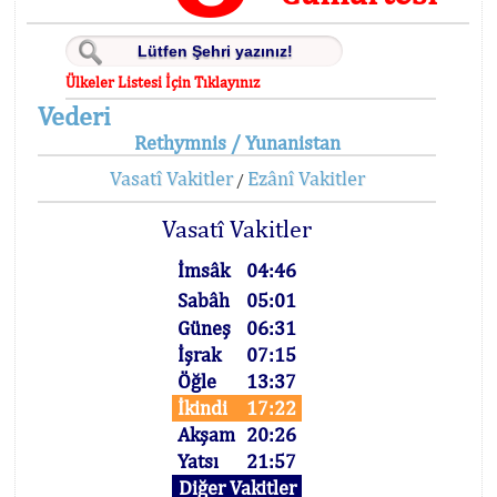
Ülkeler Listesi İçin Tıklayınız
Vederi
Rethymnis / Yunanistan
Vasatî Vakitler
Ezânî Vakitler
/
Vasatî Vakitler
İmsâk
04:46
Sabâh
05:01
Güneş
06:31
İşrak
07:15
Öğle
13:37
İkindi
17:22
Akşam
20:26
Yatsı
21:57
Diğer Vakitler