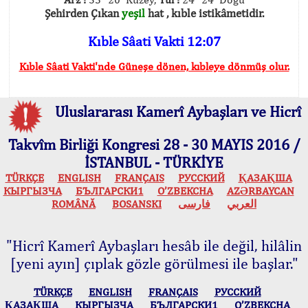
Şehirden Çıkan
yeşil
hat , kıble istikâmetidir.
Kıble Sâati Vakti 12:07
Kıble Sâati Vakti'nde Güneşe dönen, kıbleye dönmüş olur.
Uluslararası Kamerî Aybaşları ve Hicrî
Takvîm Birliği Kongresi 28 - 30 MAYIS 2016 /
İSTANBUL - TÜRKİYE
TÜRKÇE
ENGLISH
FRANÇAIS
РУССКИЙ
ҚАЗАҚША
КЫPГЫЗЧA
БЪЛГАРСКИ1
O’ZBEKCHA
AZӘRBAYCAN
ROMÂNĂ
BOSANSKI
فارسی
العربي
"Hicrî Kamerî Aybaşları hesâb ile değil, hilâlin
[yeni ayın] çıplak gözle görülmesi ile başlar."
TÜRKÇE
ENGLISH
FRANÇAIS
РУССКИЙ
ҚАЗАҚША
КЫPГЫЗЧA
БЪЛГАРСКИ1
O’ZBEKCHA