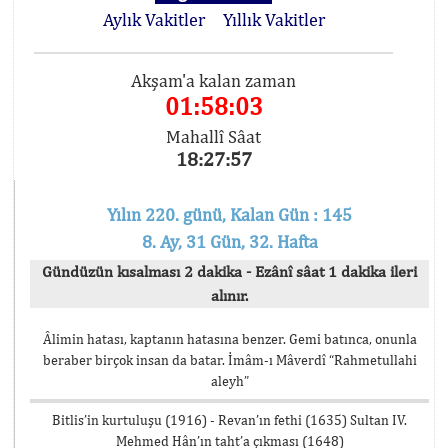
Aylık Vakitler
Yıllık Vakitler
Akşam'a kalan zaman
01:58:03
Mahallî Sâat
18:27:57
Yılın 220. günü, Kalan Gün : 145
8. Ay, 31 Gün, 32. Hafta
Gündüzün kısalması 2 dakika - Ezânî sâat 1 dakika ileri
alınır.
Âlimin hatası, kaptanın hatasına benzer. Gemi batınca, onunla
beraber birçok insan da batar. İmâm-ı Mâverdî “Rahmetullahi
aleyh”
Bitlis’in kurtuluşu (1916) - Revan’ın fethi (1635) Sultan IV.
Mehmed Hân’ın taht’a çıkması (1648)