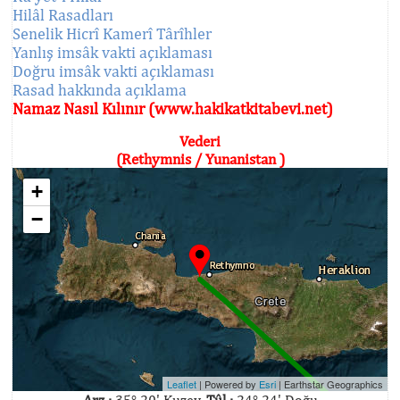
Hilâl Rasadları
Senelik Hicrî Kamerî Târîhler
Yanlış imsâk vakti açıklaması
Doğru imsâk vakti açıklaması
Rasad hakkında açıklama
Namaz Nasıl Kılınır (www.hakikatkitabevi.net)
Vederi
(Rethymnis / Yunanistan )
+
−
Leaflet
| Powered by
Esri
|
Earthstar Geographics
Arz :
35° 20' Kuzey,
Tûl :
24° 24' Doğu