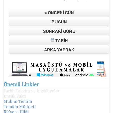
« ÖNCEKI GÜN
BUGÜN
SONRAKI GÜN »
TARIH
ARKA YAPRAK
Önemli Linkler
Farklı Takvim ve İmsâkiyeler
İmsâk Vakti
Mühim Tenbîh
Temkin Müddeti
Rü'yet-i Hilâl