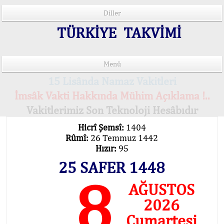
Diller
TÜRKİYE TAKVİMİ
Menü
15 Lisânda Namaz Vakitleri
İmsâk Vakti Hakkında Mühim Açıklama !..
Vakitlerimiz Son Teknoloji Hesâbıdır
Hicrî Şemsî:
1404
Rûmî:
26 Temmuz 1442
Hızır:
95
25 SAFER 1448
8
AĞUSTOS
2026
Cumartesi