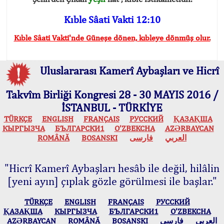
Kıble Sâati Vakti 12:10
Kıble Sâati Vakti'nde Güneşe dönen, kıbleye dönmüş olur.
Uluslararası Kamerî Aybaşları ve Hicrî
Takvîm Birliği Kongresi 28 - 30 MAYIS 2016 /
İSTANBUL - TÜRKİYE
TÜRKÇE
ENGLISH
FRANÇAIS
РУССКИЙ
ҚАЗАҚША
КЫPГЫЗЧA
БЪЛГАРСКИ1
O’ZBEKCHA
AZӘRBAYCAN
ROMÂNĂ
BOSANSKI
فارسی
العربي
"Hicrî Kamerî Aybaşları hesâb ile değil, hilâlin
[yeni ayın] çıplak gözle görülmesi ile başlar."
TÜRKÇE
ENGLISH
FRANÇAIS
РУССКИЙ
ҚАЗАҚША
КЫPГЫЗЧA
БЪЛГАРСКИ1
O’ZBEKCHA
AZӘRBAYCAN
ROMÂNĂ
BOSANSKI
فارسی
العربي