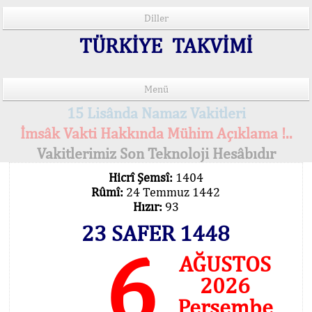
Diller
TÜRKİYE TAKVİMİ
Menü
15 Lisânda Namaz Vakitleri
İmsâk Vakti Hakkında Mühim Açıklama !..
Vakitlerimiz Son Teknoloji Hesâbıdır
Hicrî Şemsî:
1404
Rûmî:
24 Temmuz 1442
Hızır:
93
23 SAFER 1448
6
AĞUSTOS
2026
Perşembe