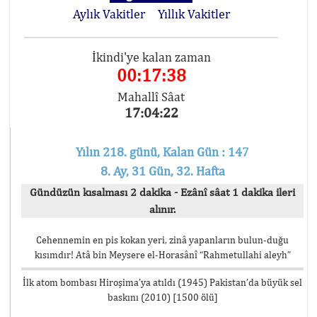
Aylık Vakitler
Yıllık Vakitler
İkindi'ye kalan zaman
00:17:37
Mahallî Sâat
17:04:23
Yılın 218. günü, Kalan Gün : 147
8. Ay, 31 Gün, 32. Hafta
Gündüzün kısalması 2 dakika - Ezânî sâat 1 dakika ileri
alınır.
Cehennemin en pis kokan yeri, zinâ yapanların bulun-duğu
kısımdır! Atâ bin Meysere el-Horasânî “Rahmetullahi aleyh”
İlk atom bombası Hiroşima’ya atıldı (1945) Pakistan’da büyük sel
baskını (2010) [1500 ölü]