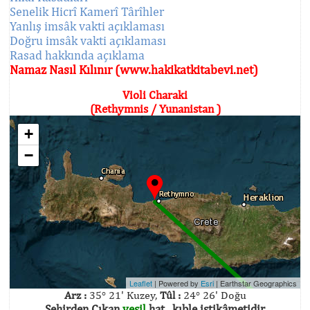
Senelik Hicrî Kamerî Târîhler
Yanlış imsâk vakti açıklaması
Doğru imsâk vakti açıklaması
Rasad hakkında açıklama
Namaz Nasıl Kılınır (www.hakikatkitabevi.net)
Violi Charaki
(Rethymnis / Yunanistan )
+
−
Leaflet
| Powered by
Esri
|
Earthstar Geographics
Arz :
35° 21' Kuzey,
Tûl :
24° 26' Doğu
Şehirden Çıkan
yeşil
hat , kıble istikâmetidir.