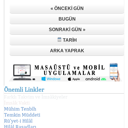
« ÖNCEKI GÜN
BUGÜN
SONRAKI GÜN »
TARIH
ARKA YAPRAK
Önemli Linkler
Farklı Takvim ve İmsâkiyeler
İmsâk Vakti
Mühim Tenbîh
Temkin Müddeti
Rü'yet-i Hilâl
Hilâl Rasadları