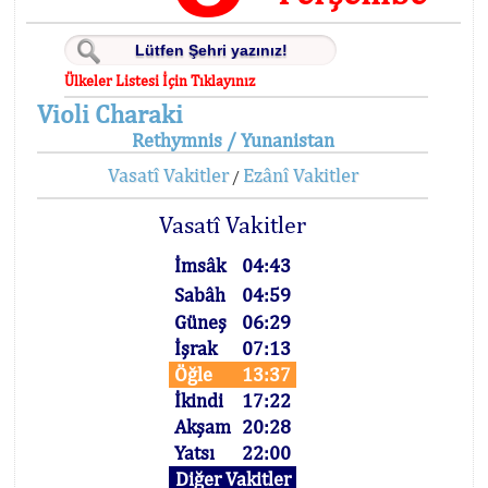
Ülkeler Listesi İçin Tıklayınız
Violi Charaki
Rethymnis / Yunanistan
Vasatî Vakitler
Ezânî Vakitler
/
Vasatî Vakitler
İmsâk
04:43
Sabâh
04:59
Güneş
06:29
İşrak
07:13
Öğle
13:37
İkindi
17:22
Akşam
20:28
Yatsı
22:00
Diğer Vakitler