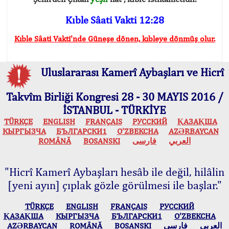
Kıble Sâati Vakti 12:28
Kıble Sâati Vakti'nde Güneşe dönen, kıbleye dönmüş olur.
Uluslararası Kamerî Aybaşları ve Hicrî
Takvîm Birliği Kongresi 28 - 30 MAYIS 2016 /
İSTANBUL - TÜRKİYE
TÜRKÇE
ENGLISH
FRANÇAIS
РУССКИЙ
ҚАЗАҚША
КЫPГЫЗЧA
БЪЛГАРСКИ1
O’ZBEKCHA
AZӘRBAYCAN
ROMÂNĂ
BOSANSKI
فارسی
العربي
"Hicrî Kamerî Aybaşları hesâb ile değil, hilâlin
[yeni ayın] çıplak gözle görülmesi ile başlar."
TÜRKÇE
ENGLISH
FRANÇAIS
РУССКИЙ
ҚАЗАҚША
КЫPГЫЗЧA
БЪЛГАРСКИ1
O’ZBEKCHA
AZӘRBAYCAN
ROMÂNĂ
BOSANSKI
فارسی
العربي