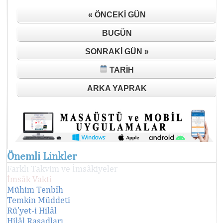
« ÖNCEKI GÜN
BUGÜN
SONRAKI GÜN »
TARIH
ARKA YAPRAK
Önemli Linkler
Farklı Takvim ve İmsâkiyeler
İmsâk Vakti
Mühim Tenbîh
Temkin Müddeti
Rü'yet-i Hilâl
Hilâl Rasadları