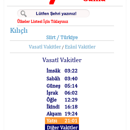
Ülkeler Listesi İçin Tıklayınız
Kılıçlı
Siirt / Türkiye
Vasatî Vakitler
Ezânî Vakitler
/
Vasatî Vakitler
İmsâk
03:22
Sabâh
03:40
Güneş
05:14
İşrak
06:02
Öğle
12:29
İkindi
16:18
Akşam
19:24
Yatsı
21:01
Diğer Vakitler