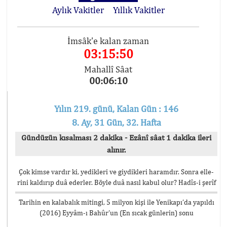
Aylık Vakitler
Yıllık Vakitler
İmsâk'e kalan zaman
03:15:50
Mahallî Sâat
00:06:10
Yılın 219. günü, Kalan Gün : 146
8. Ay, 31 Gün, 32. Hafta
Gündüzün kısalması 2 dakika - Ezânî sâat 1 dakika ileri
alınır.
Çok kimse vardır ki, yedikleri ve giydikleri haramdır. Sonra elle-
rini kaldırıp duâ ederler. Böyle duâ nasıl kabul olur? Hadîs-i şerîf
Tarihin en kalabalık mitingi, 5 milyon kişi ile Yenikapı’da yapıldı
(2016) Eyyâm-ı Bahûr’un (En sıcak günlerin) sonu