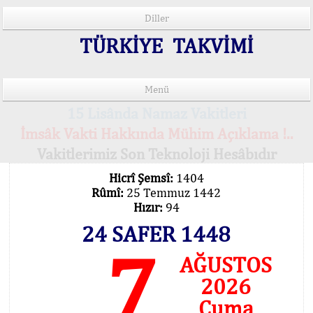
Diller
TÜRKİYE TAKVİMİ
Menü
15 Lisânda Namaz Vakitleri
İmsâk Vakti Hakkında Mühim Açıklama !..
Vakitlerimiz Son Teknoloji Hesâbıdır
Hicrî Şemsî:
1404
Rûmî:
25 Temmuz 1442
Hızır:
94
24 SAFER 1448
7
AĞUSTOS
2026
Cuma