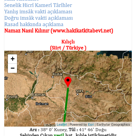
Senelik Hicrî Kamerî Târîhler
Yanlış imsâk vakti açıklaması
Doğru imsâk vakti açıklaması
Rasad hakkında açıklama
Namaz Nasıl Kılınır (www.hakikatkitabevi.net)
Kılıçlı
(Siirt / Türkiye )
+
−
Leaflet
| Powered by
Esri
|
Earthstar Geographics
Arz :
38° 0' Kuzey,
Tûl :
41° 46' Doğu
Şehirden Çıkan
yeşil
hat , kıble istikâmetidir.