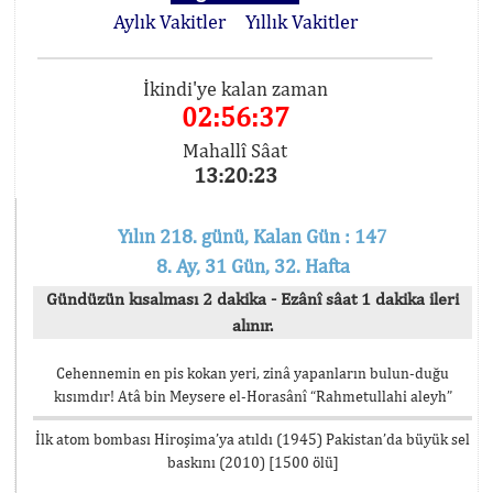
Aylık Vakitler
Yıllık Vakitler
İkindi'ye kalan zaman
02:56:37
Mahallî Sâat
13:20:23
Yılın 218. günü, Kalan Gün : 147
8. Ay, 31 Gün, 32. Hafta
Gündüzün kısalması 2 dakika - Ezânî sâat 1 dakika ileri
alınır.
Cehennemin en pis kokan yeri, zinâ yapanların bulun-duğu
kısımdır! Atâ bin Meysere el-Horasânî “Rahmetullahi aleyh”
İlk atom bombası Hiroşima’ya atıldı (1945) Pakistan’da büyük sel
baskını (2010) [1500 ölü]