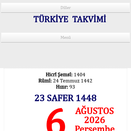
Diller
TÜRKİYE TAKVİMİ
Menü
15 Lisânda Namaz Vakitleri
İmsâk Vakti Hakkında Mühim Açıklama !..
Vakitlerimiz Son Teknoloji Hesâbıdır
Hicrî Şemsî:
1404
Rûmî:
24 Temmuz 1442
Hızır:
93
23 SAFER 1448
6
AĞUSTOS
2026
Perşembe