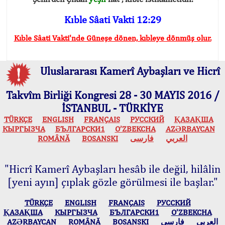
Kıble Sâati Vakti 12:29
Kıble Sâati Vakti'nde Güneşe dönen, kıbleye dönmüş olur.
Uluslararası Kamerî Aybaşları ve Hicrî
Takvîm Birliği Kongresi 28 - 30 MAYIS 2016 /
İSTANBUL - TÜRKİYE
TÜRKÇE
ENGLISH
FRANÇAIS
РУССКИЙ
ҚАЗАҚША
КЫPГЫЗЧA
БЪЛГАРСКИ1
O’ZBEKCHA
AZӘRBAYCAN
ROMÂNĂ
BOSANSKI
فارسی
العربي
"Hicrî Kamerî Aybaşları hesâb ile değil, hilâlin
[yeni ayın] çıplak gözle görülmesi ile başlar."
TÜRKÇE
ENGLISH
FRANÇAIS
РУССКИЙ
ҚАЗАҚША
КЫPГЫЗЧA
БЪЛГАРСКИ1
O’ZBEKCHA
AZӘRBAYCAN
ROMÂNĂ
BOSANSKI
فارسی
العربي