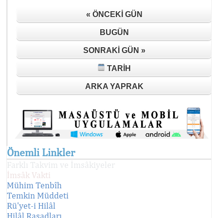
« ÖNCEKI GÜN
BUGÜN
SONRAKI GÜN »
TARIH
ARKA YAPRAK
Önemli Linkler
Farklı Takvim ve İmsâkiyeler
İmsâk Vakti
Mühim Tenbîh
Temkin Müddeti
Rü'yet-i Hilâl
Hilâl Rasadları