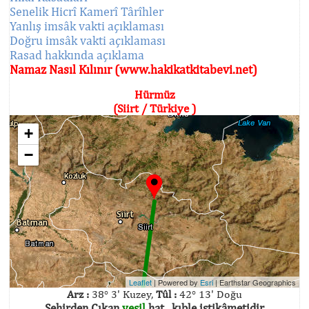
Senelik Hicrî Kamerî Târîhler
Yanlış imsâk vakti açıklaması
Doğru imsâk vakti açıklaması
Rasad hakkında açıklama
Namaz Nasıl Kılınır (www.hakikatkitabevi.net)
Hürmüz
(Siirt / Türkiye )
+
−
Leaflet
| Powered by
Esri
|
Earthstar Geographics
Arz :
38° 3' Kuzey,
Tûl :
42° 13' Doğu
Şehirden Çıkan
yeşil
hat , kıble istikâmetidir.