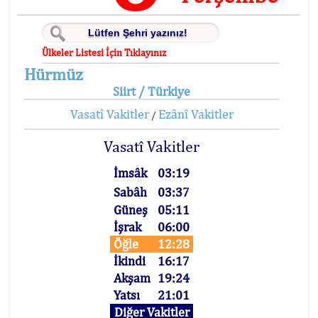
Ülkeler Listesi İçin Tıklayınız
Hürmüz
Siirt / Türkiye
Vasatî Vakitler
Ezânî Vakitler
/
Vasatî Vakitler
İmsâk
03:19
Sabâh
03:37
Güneş
05:11
İşrak
06:00
Öğle
12:28
İkindi
16:17
Akşam
19:24
Yatsı
21:01
Diğer Vakitler