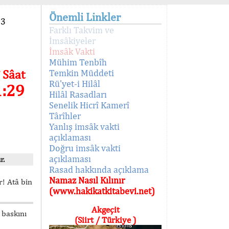
Önemli Linkler
93
Farklı Takvim ve
İmsâkiyeler
İmsâk Vakti
Mühim Tenbîh
 Sâat
Temkin Müddeti
Rü'yet-i Hilâl
1:29
Hilâl Rasadları
Senelik Hicrî Kamerî
Târîhler
Yanlış imsâk vakti
açıklaması
Doğru imsâk vakti
açıklaması
r.
Rasad hakkında açıklama
Namaz Nasıl Kılınır
! Atâ bin
(www.hakikatkitabevi.net)
Akgeçit
 baskını
(Siirt / Türkiye )