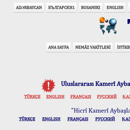
AZӘRBAYCAN
БЪЛГАРСКИ1
BOSANSKI
ENGLISH
T
ANA SAYFA
NEMÂZ VAKİTLERİ
İSTİKB
Uluslararası Kamerî Aybaş
TÜRKÇE
ENGLISH
FRANÇAIS
РУССКИЙ
ҚА
"Hicrî Kamerî Aybaşlar
TÜRKÇE
ENGLISH
FRANÇAIS
РУССКИЙ
ҚА