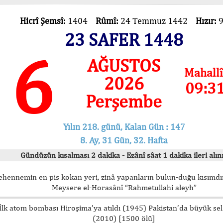
Hicrî Şemsî:
1404
Rûmî:
24 Temmuz 1442
Hızır:
23 SAFER 1448
6
AĞUSTOS
Mahallî
2026
09:3
Perşembe
Yılın 218. günü, Kalan Gün : 147
8. Ay, 31 Gün, 32. Hafta
Gündüzün kısalması 2 dakika - Ezânî sâat 1 dakika ileri alını
ehennemin en pis kokan yeri, zinâ yapanların bulun-duğu kısımdır
Meysere el-Horasânî “Rahmetullahi aleyh”
İlk atom bombası Hiroşima’ya atıldı (1945) Pakistan’da büyük sel
(2010) [1500 ölü]