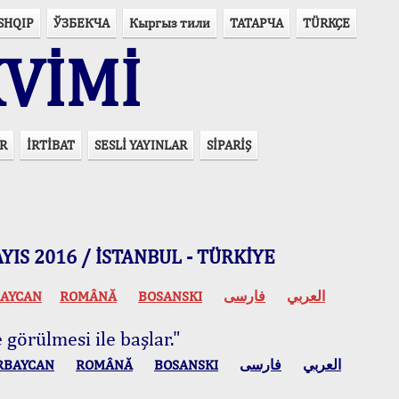
SHQIP
ЎЗБЕКЧА
Кыргыз тили
ТАТАРЧА
TÜRKÇE
VİMİ
R
İRTİBAT
SESLİ YAYINLAR
SİPARİŞ
 MAYIS 2016 / İSTANBUL - TÜRKİYE
AYCAN
ROMÂNĂ
BOSANSKI
فارسی
العربي
 görülmesi ile başlar."
RBAYCAN
ROMÂNĂ
BOSANSKI
فارسی
العربي