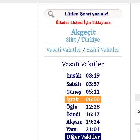
Ülkeler Listesi İçin Tıklayınız
Akgeçit
Siirt / Türkiye
Vasatî Vakitler
Ezânî Vakitler
/
Vasatî Vakitler
İmsâk
03:19
Sabâh
03:37
Güneş
05:11
İşrak
06:00
Öğle
12:28
C
İkindi
16:17
Akşam
19:24
Yatsı
21:01
Diğer Vakitler