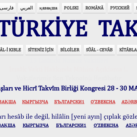
فارسی
العربي
қазақша
POLSKI
ROMÂNĂ
РУССКИЙ
ÜRKİYE TAK
ÂL-İ KIBLE
SİTENİZ İÇİN
BİLGİLER
SÜÂL - CEVÂB
KİTÂBLA
15 Lisânda Namaz Vakitleri
İmsâk Vakti Hakkında Mühim Açıklama !..
Vakitlerimiz Son Teknoloji Hesâbıdır
ları ve Hicrî Takvîm Birliği Kongresi 28 - 30
ЗАҚША
КЫPГЫЗЧA
БЪЛГАРСКИ1
O’ZBEKCHA
AZӘRB
ı hesâb ile değil, hilâlin [yeni ayın] çıplak gözle
ЗАҚША
КЫPГЫЗЧA
БЪЛГАРСКИ1
O’ZBEKCHA
AZӘ