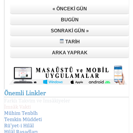
« ÖNCEKI GÜN
BUGÜN
SONRAKI GÜN »
TARIH
ARKA YAPRAK
Önemli Linkler
Farklı Takvim ve İmsâkiyeler
İmsâk Vakti
Mühim Tenbîh
Temkin Müddeti
Rü'yet-i Hilâl
Hilâl Rasadları