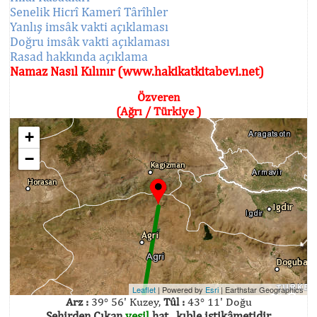
Senelik Hicrî Kamerî Târîhler
Yanlış imsâk vakti açıklaması
Doğru imsâk vakti açıklaması
Rasad hakkında açıklama
Namaz Nasıl Kılınır (www.hakikatkitabevi.net)
Özveren
(Ağrı / Türkiye )
+
−
Leaflet
| Powered by
Esri
|
Earthstar Geographics
Arz :
39° 56' Kuzey,
Tûl :
43° 11' Doğu
Şehirden Çıkan
yeşil
hat , kıble istikâmetidir.