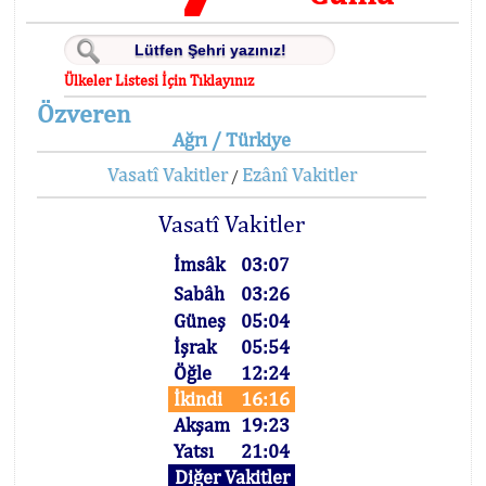
Ülkeler Listesi İçin Tıklayınız
Özveren
Ağrı / Türkiye
Vasatî Vakitler
Ezânî Vakitler
/
Vasatî Vakitler
İmsâk
03:07
Sabâh
03:26
Güneş
05:04
İşrak
05:54
Öğle
12:24
İkindi
16:16
Akşam
19:23
Yatsı
21:04
Diğer Vakitler