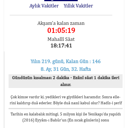
Aylık Vakitler
Yıllık Vakitler
Akşam'a kalan zaman
01:05:19
Mahallî Sâat
18:17:41
Yılın 219. günü, Kalan Gün : 146
8. Ay, 31 Gün, 32. Hafta
Gündüzün kısalması 2 dakika - Ezânî sâat 1 dakika ileri
alınır.
Çok kimse vardır ki, yedikleri ve giydikleri haramdır. Sonra elle-
rini kaldırıp duâ ederler. Böyle duâ nasıl kabul olur? Hadîs-i şerîf
Tarihin en kalabalık mitingi, 5 milyon kişi ile Yenikapı’da yapıldı
(2016) Eyyâm-ı Bahûr’un (En sıcak günlerin) sonu