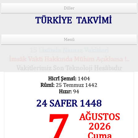
Diller
TÜRKİYE TAKVİMİ
Menü
15 Lisânda Namaz Vakitleri
İmsâk Vakti Hakkında Mühim Açıklama !..
Vakitlerimiz Son Teknoloji Hesâbıdır
Hicrî Şemsî:
1404
Rûmî:
25 Temmuz 1442
Hızır:
94
24 SAFER 1448
7
AĞUSTOS
2026
Cuma