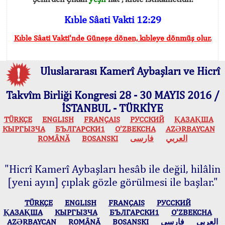
Kıble Sâati Vakti 12:29
Kıble Sâati Vakti'nde Güneşe dönen, kıbleye dönmüş olur.
Uluslararası Kamerî Aybaşları ve Hicrî
Takvîm Birliği Kongresi 28 - 30 MAYIS 2016 /
İSTANBUL - TÜRKİYE
TÜRKÇE
ENGLISH
FRANÇAIS
РУССКИЙ
ҚАЗАҚША
КЫPГЫЗЧA
БЪЛГАРСКИ1
O’ZBEKCHA
AZӘRBAYCAN
ROMÂNĂ
BOSANSKI
فارسی
العربي
"Hicrî Kamerî Aybaşları hesâb ile değil, hilâlin
[yeni ayın] çıplak gözle görülmesi ile başlar."
TÜRKÇE
ENGLISH
FRANÇAIS
РУССКИЙ
ҚАЗАҚША
КЫPГЫЗЧA
БЪЛГАРСКИ1
O’ZBEKCHA
AZӘRBAYCAN
ROMÂNĂ
BOSANSKI
فارسی
العربي