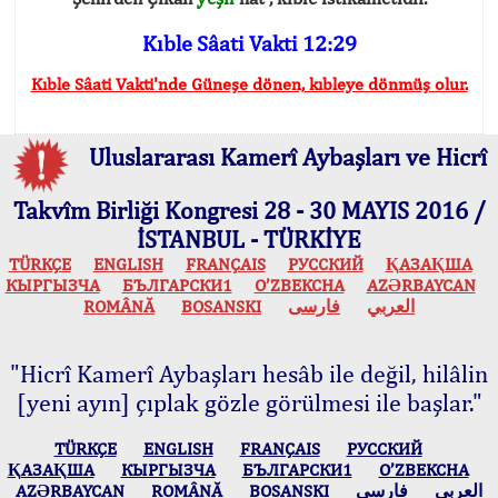
Kıble Sâati Vakti 12:29
Kıble Sâati Vakti'nde Güneşe dönen, kıbleye dönmüş olur.
Uluslararası Kamerî Aybaşları ve Hicrî
Takvîm Birliği Kongresi 28 - 30 MAYIS 2016 /
İSTANBUL - TÜRKİYE
TÜRKÇE
ENGLISH
FRANÇAIS
РУССКИЙ
ҚАЗАҚША
КЫPГЫЗЧA
БЪЛГАРСКИ1
O’ZBEKCHA
AZӘRBAYCAN
ROMÂNĂ
BOSANSKI
فارسی
العربي
"Hicrî Kamerî Aybaşları hesâb ile değil, hilâlin
[yeni ayın] çıplak gözle görülmesi ile başlar."
TÜRKÇE
ENGLISH
FRANÇAIS
РУССКИЙ
ҚАЗАҚША
КЫPГЫЗЧA
БЪЛГАРСКИ1
O’ZBEKCHA
AZӘRBAYCAN
ROMÂNĂ
BOSANSKI
فارسی
العربي