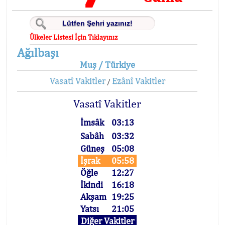
Ülkeler Listesi İçin Tıklayınız
Ağılbaşı
Muş / Türkiye
Vasatî Vakitler
Ezânî Vakitler
/
Vasatî Vakitler
İmsâk
03:13
Sabâh
03:32
Güneş
05:08
İşrak
05:58
Öğle
12:27
İkindi
16:18
Akşam
19:25
Yatsı
21:05
Diğer Vakitler