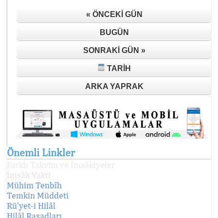
« ÖNCEKI GÜN
BUGÜN
SONRAKI GÜN »
TARIH
ARKA YAPRAK
Önemli Linkler
Farklı Takvim ve İmsâkiyeler
İmsâk Vakti
Mühim Tenbîh
Temkin Müddeti
Rü'yet-i Hilâl
Hilâl Rasadları