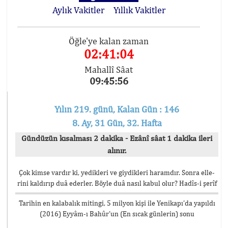
Aylık Vakitler
Yıllık Vakitler
Öğle'ye kalan zaman
02:41:04
Mahallî Sâat
09:45:56
Yılın 219. günü, Kalan Gün : 146
8. Ay, 31 Gün, 32. Hafta
Gündüzün kısalması 2 dakika - Ezânî sâat 1 dakika ileri
alınır.
Çok kimse vardır ki, yedikleri ve giydikleri haramdır. Sonra elle-
rini kaldırıp duâ ederler. Böyle duâ nasıl kabul olur? Hadîs-i şerîf
Tarihin en kalabalık mitingi, 5 milyon kişi ile Yenikapı’da yapıldı
(2016) Eyyâm-ı Bahûr’un (En sıcak günlerin) sonu