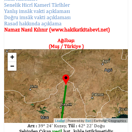
Senelik Hicrî Kamerî Târîhler
Yanlış imsâk vakti açıklaması
Doğru imsâk vakti açıklaması
Rasad hakkında açıklama
Namaz Nasıl Kılınır (www.hakikatkitabevi.net)
Ağılbaşı
(Muş / Türkiye )
+
−
Leaflet
| Powered by
Esri
|
Earthstar Geographics
Arz :
39° 24' Kuzey,
Tûl :
42° 22' Doğu
Şehirden Çıkan
yeşil
hat , kıble istikâmetidir.