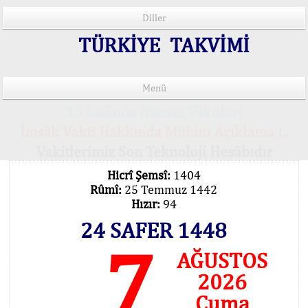
Diller
TÜRKİYE TAKVİMİ
Menü
15 Lisânda Namaz Vakitleri
İmsâk Vakti Hakkında Mühim Açıklama !..
Vakitlerimiz Son Teknoloji Hesâbıdır
Hicrî Şemsî:
1404
Rûmî:
25 Temmuz 1442
Hızır:
94
24 SAFER 1448
7
AĞUSTOS
2026
Cuma