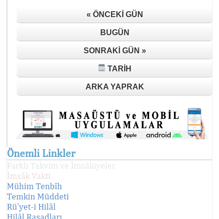
« ÖNCEKI GÜN
BUGÜN
SONRAKI GÜN »
TARIH
ARKA YAPRAK
Önemli Linkler
Farklı Takvim ve İmsâkiyeler
İmsâk Vakti
Mühim Tenbîh
Temkin Müddeti
Rü'yet-i Hilâl
Hilâl Rasadları