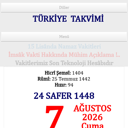
Diller
TÜRKİYE TAKVİMİ
Menü
15 Lisânda Namaz Vakitleri
İmsâk Vakti Hakkında Mühim Açıklama !..
Vakitlerimiz Son Teknoloji Hesâbıdır
Hicrî Şemsî:
1404
Rûmî:
25 Temmuz 1442
Hızır:
94
24 SAFER 1448
7
AĞUSTOS
2026
Cuma