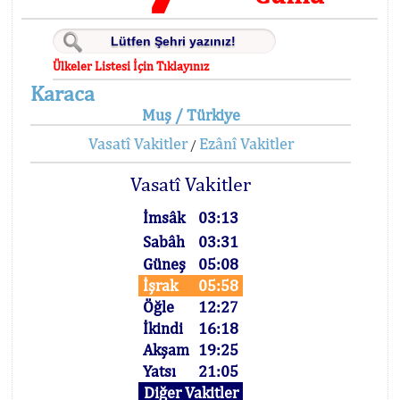
Ülkeler Listesi İçin Tıklayınız
Karaca
Muş / Türkiye
Vasatî Vakitler
Ezânî Vakitler
/
Vasatî Vakitler
İmsâk
03:13
Sabâh
03:31
Güneş
05:08
İşrak
05:58
Öğle
12:27
İkindi
16:18
Akşam
19:25
Yatsı
21:05
Diğer Vakitler