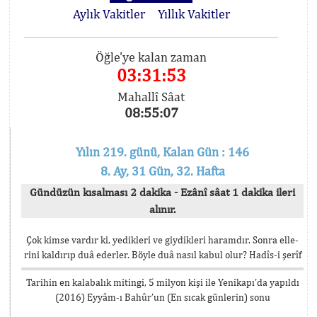
Aylık Vakitler
Yıllık Vakitler
Öğle'ye kalan zaman
03:31:53
Mahallî Sâat
08:55:07
Yılın 219. günü, Kalan Gün : 146
8. Ay, 31 Gün, 32. Hafta
Gündüzün kısalması 2 dakika - Ezânî sâat 1 dakika ileri
alınır.
Çok kimse vardır ki, yedikleri ve giydikleri haramdır. Sonra elle-
rini kaldırıp duâ ederler. Böyle duâ nasıl kabul olur? Hadîs-i şerîf
Tarihin en kalabalık mitingi, 5 milyon kişi ile Yenikapı’da yapıldı
(2016) Eyyâm-ı Bahûr’un (En sıcak günlerin) sonu