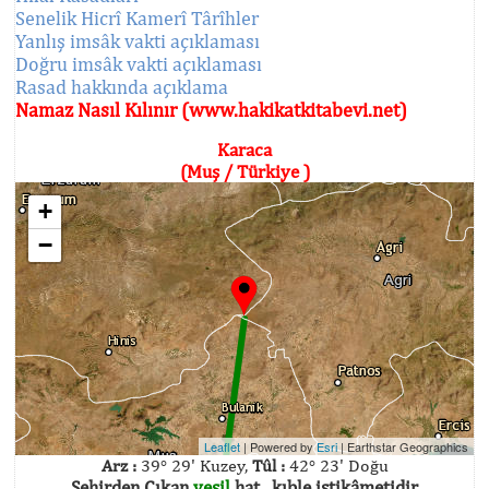
Senelik Hicrî Kamerî Târîhler
Yanlış imsâk vakti açıklaması
Doğru imsâk vakti açıklaması
Rasad hakkında açıklama
Namaz Nasıl Kılınır (www.hakikatkitabevi.net)
Karaca
(Muş / Türkiye )
+
−
Leaflet
| Powered by
Esri
|
Earthstar Geographics
Arz :
39° 29' Kuzey,
Tûl :
42° 23' Doğu
Şehirden Çıkan
yeşil
hat , kıble istikâmetidir.