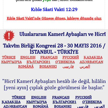
Kıble Sâati Vakti 12:29
Kıble Sâati Vakti'nde Güneşe dönen, kıbleye dönmüş olur.
Uluslararası Kamerî Aybaşları ve Hicrî
Takvîm Birliği Kongresi 28 - 30 MAYIS 2016 /
İSTANBUL - TÜRKİYE
TÜRKÇE
ENGLISH
FRANÇAIS
РУССКИЙ
ҚАЗАҚША
КЫPГЫЗЧA
БЪЛГАРСКИ1
O’ZBEKCHA
AZӘRBAYCAN
ROMÂNĂ
BOSANSKI
فارسی
العربي
"Hicrî Kamerî Aybaşları hesâb ile değil, hilâlin
[yeni ayın] çıplak gözle görülmesi ile başlar."
TÜRKÇE
ENGLISH
FRANÇAIS
РУССКИЙ
ҚАЗАҚША
КЫPГЫЗЧA
БЪЛГАРСКИ1
O’ZBEKCHA
AZӘRBAYCAN
ROMÂNĂ
BOSANSKI
فارسی
العربي