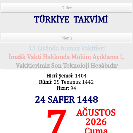
Diller
TÜRKİYE TAKVİMİ
Menü
15 Lisânda Namaz Vakitleri
İmsâk Vakti Hakkında Mühim Açıklama !..
Vakitlerimiz Son Teknoloji Hesâbıdır
Hicrî Şemsî:
1404
Rûmî:
25 Temmuz 1442
Hızır:
94
24 SAFER 1448
7
AĞUSTOS
2026
Cuma