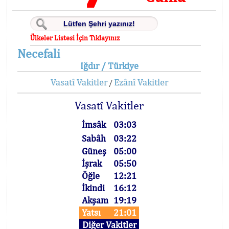
Ülkeler Listesi İçin Tıklayınız
Necefali
Iğdır / Türkiye
Vasatî Vakitler
Ezânî Vakitler
/
Vasatî Vakitler
İmsâk
03:03
Sabâh
03:22
Güneş
05:00
İşrak
05:50
Öğle
12:21
İkindi
16:12
Akşam
19:19
Yatsı
21:01
Diğer Vakitler