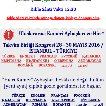
Kıble Sâati Vakti 12:30
Kıble Sâati Vakti'nde Güneşe dönen, kıbleye dönmüş olur.
Uluslararası Kamerî Aybaşları ve Hicrî
Takvîm Birliği Kongresi 28 - 30 MAYIS 2016 /
İSTANBUL - TÜRKİYE
TÜRKÇE
ENGLISH
FRANÇAIS
РУССКИЙ
ҚАЗАҚША
КЫPГЫЗЧA
БЪЛГАРСКИ1
O’ZBEKCHA
AZӘRBAYCAN
ROMÂNĂ
BOSANSKI
فارسی
العربي
"Hicrî Kamerî Aybaşları hesâb ile değil, hilâlin
[yeni ayın] çıplak gözle görülmesi ile başlar."
TÜRKÇE
ENGLISH
FRANÇAIS
РУССКИЙ
ҚАЗАҚША
КЫPГЫЗЧA
БЪЛГАРСКИ1
O’ZBEKCHA
AZӘRBAYCAN
ROMÂNĂ
BOSANSKI
فارسی
العربي