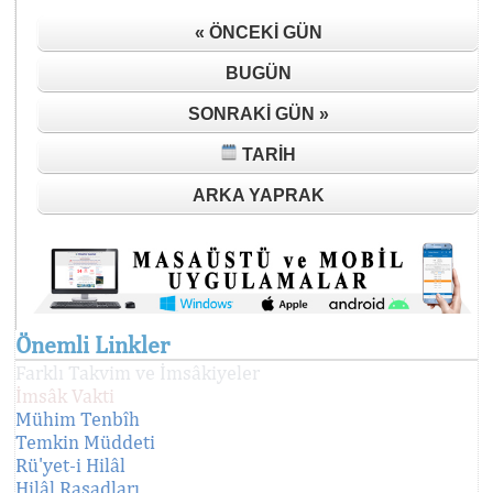
« ÖNCEKI GÜN
BUGÜN
SONRAKI GÜN »
TARIH
ARKA YAPRAK
Önemli Linkler
Farklı Takvim ve İmsâkiyeler
İmsâk Vakti
Mühim Tenbîh
Temkin Müddeti
Rü'yet-i Hilâl
Hilâl Rasadları