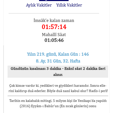
Aylık Vakitler
Yıllık Vakitler
İmsâk'e kalan zaman
01:57:14
Mahallî Sâat
01:05:46
Yılın 219. günü, Kalan Gün : 146
8. Ay, 31 Gün, 32. Hafta
Gündüzün kısalması 3 dakika - Ezânî sâat 2 dakika ileri
alınır.
Çok kimse vardır ki, yedikleri ve giydikleri haramdır. Sonra elle-
rini kaldırıp duâ ederler. Böyle duâ nasıl kabul olur? Hadîs-i şerîf
Tarihin en kalabalık mitingi, 5 milyon kişi ile Yenikapı’da yapıldı
(2016) Eyyâm-ı Bahûr’un (En sıcak günlerin) sonu