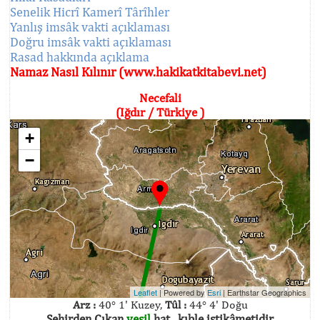
Senelik Hicrî Kamerî Târîhler
Yanlış imsâk vakti açıklaması
Doğru imsâk vakti açıklaması
Rasad hakkında açıklama
Namaz Nasıl Kılınır (www.hakikatkitabevi.net)
Necefali
(Iğdır / Türkiye )
+
−
Leaflet
| Powered by
Esri
|
Earthstar Geographics
Arz :
40° 1' Kuzey,
Tûl :
44° 4' Doğu
Şehirden Çıkan
yeşil
hat , kıble istikâmetidir.