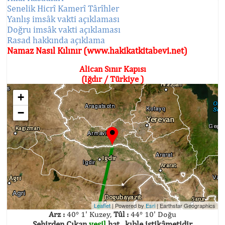
Senelik Hicrî Kamerî Târîhler
Yanlış imsâk vakti açıklaması
Doğru imsâk vakti açıklaması
Rasad hakkında açıklama
Namaz Nasıl Kılınır (www.hakikatkitabevi.net)
Alican Sınır Kapısı
(Iğdır / Türkiye )
+
−
Leaflet
| Powered by
Esri
|
Earthstar Geographics
Arz :
40° 1' Kuzey,
Tûl :
44° 10' Doğu
Şehirden Çıkan
yeşil
hat , kıble istikâmetidir.