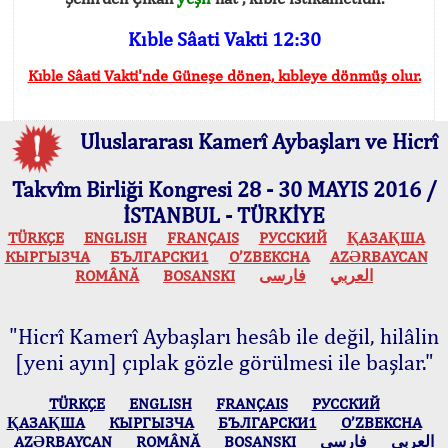
Kıble Sâati Vakti 12:30
Kıble Sâati Vakti'nde Güneşe dönen, kıbleye dönmüş olur.
Uluslararası Kamerî Aybaşları ve Hicrî
Takvîm Birliği Kongresi 28 - 30 MAYIS 2016 /
İSTANBUL - TÜRKİYE
TÜRKÇE
ENGLISH
FRANÇAIS
РУССКИЙ
ҚАЗАҚША
КЫPГЫЗЧA
БЪЛГАРСКИ1
O’ZBEKCHA
AZӘRBAYCAN
ROMÂNĂ
BOSANSKI
فارسی
العربي
"Hicrî Kamerî Aybaşları hesâb ile değil, hilâlin
[yeni ayın] çıplak gözle görülmesi ile başlar."
TÜRKÇE
ENGLISH
FRANÇAIS
РУССКИЙ
ҚАЗАҚША
КЫPГЫЗЧA
БЪЛГАРСКИ1
O’ZBEKCHA
AZӘRBAYCAN
ROMÂNĂ
BOSANSKI
فارسی
العربي