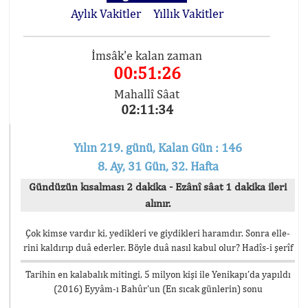
Aylık Vakitler
Yıllık Vakitler
İmsâk'e kalan zaman
00:51:26
Mahallî Sâat
02:11:34
Yılın 219. günü, Kalan Gün : 146
8. Ay, 31 Gün, 32. Hafta
Gündüzün kısalması 2 dakika - Ezânî sâat 1 dakika ileri
alınır.
Çok kimse vardır ki, yedikleri ve giydikleri haramdır. Sonra elle-
rini kaldırıp duâ ederler. Böyle duâ nasıl kabul olur? Hadîs-i şerîf
Tarihin en kalabalık mitingi, 5 milyon kişi ile Yenikapı’da yapıldı
(2016) Eyyâm-ı Bahûr’un (En sıcak günlerin) sonu