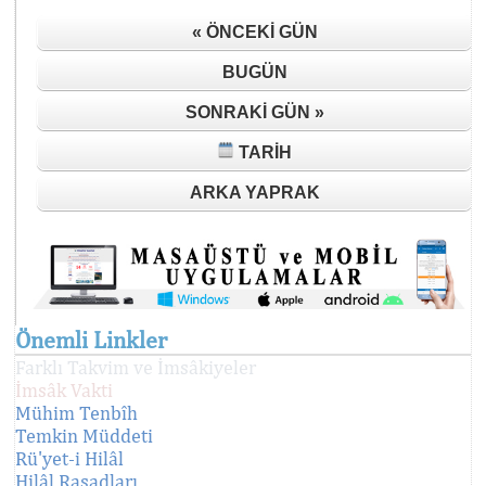
« ÖNCEKI GÜN
BUGÜN
SONRAKI GÜN »
TARIH
ARKA YAPRAK
Önemli Linkler
Farklı Takvim ve İmsâkiyeler
İmsâk Vakti
Mühim Tenbîh
Temkin Müddeti
Rü'yet-i Hilâl
Hilâl Rasadları