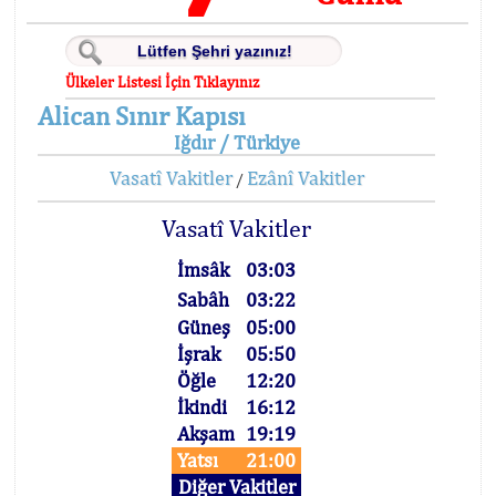
Ülkeler Listesi İçin Tıklayınız
Alican Sınır Kapısı
Iğdır / Türkiye
Vasatî Vakitler
Ezânî Vakitler
/
Vasatî Vakitler
İmsâk
03:03
Sabâh
03:22
Güneş
05:00
İşrak
05:50
Öğle
12:20
İkindi
16:12
Akşam
19:19
Yatsı
21:00
Diğer Vakitler