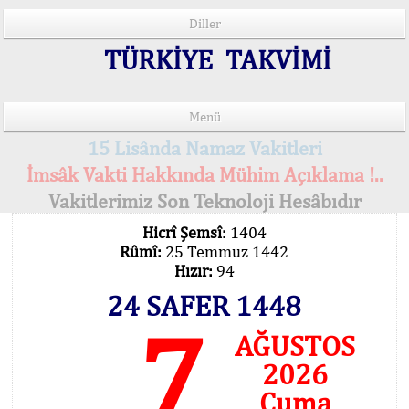
Diller
TÜRKİYE TAKVİMİ
Menü
15 Lisânda Namaz Vakitleri
İmsâk Vakti Hakkında Mühim Açıklama !..
Vakitlerimiz Son Teknoloji Hesâbıdır
Hicrî Şemsî:
1404
Rûmî:
25 Temmuz 1442
Hızır:
94
24 SAFER 1448
7
AĞUSTOS
2026
Cuma