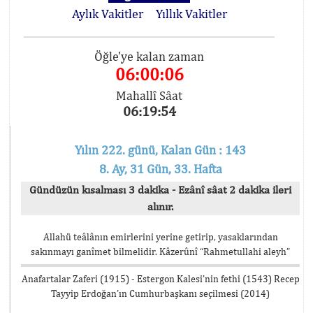
Aylık Vakitler
Yıllık Vakitler
Öğle'ye kalan zaman
06:00:06
Mahallî Sâat
06:19:54
Yılın 222. günü, Kalan Gün : 143
8. Ay, 31 Gün, 33. Hafta
Gündüzün kısalması 3 dakika - Ezânî sâat 2 dakika ileri
alınır.
Allahü teâlânın emirlerini yerine getirip, yasaklarından
sakınmayı ganîmet bilmelidir. Kâzerûnî “Rahmetullahi aleyh”
Anafartalar Zaferi (1915) - Estergon Kalesi’nin fethi (1543) Recep
Tayyip Erdoğan’ın Cumhurbaşkanı seçilmesi (2014)