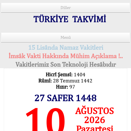
Diller
TÜRKİYE TAKVİMİ
Menü
15 Lisânda Namaz Vakitleri
İmsâk Vakti Hakkında Mühim Açıklama !..
Vakitlerimiz Son Teknoloji Hesâbıdır
Hicrî Şemsî:
1404
Rûmî:
28 Temmuz 1442
Hızır:
97
27 SAFER 1448
10
AĞUSTOS
2026
Pazartesi