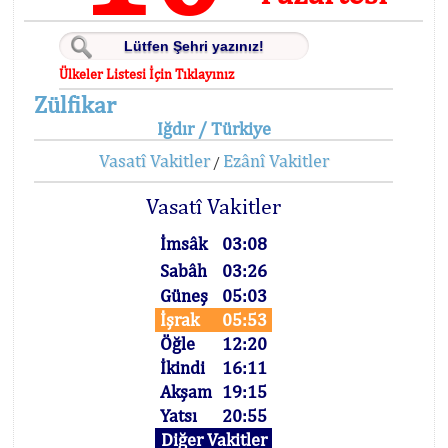
Ülkeler Listesi İçin Tıklayınız
Zülfikar
Iğdır / Türkiye
Vasatî Vakitler
Ezânî Vakitler
/
Vasatî Vakitler
İmsâk
03:08
Sabâh
03:26
Güneş
05:03
İşrak
05:53
Öğle
12:20
İkindi
16:11
Akşam
19:15
Yatsı
20:55
Diğer Vakitler