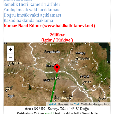
Senelik Hicrî Kamerî Târîhler
Yanlış imsâk vakti açıklaması
Doğru imsâk vakti açıklaması
Rasad hakkında açıklama
Namaz Nasıl Kılınır (www.hakikatkitabevi.net)
Zülfikar
(Iğdır / Türkiye )
+
−
Leaflet
| Powered by
Esri
|
Earthstar Geographics
Arz :
39° 59' Kuzey,
Tûl :
44° 8' Doğu
Şehirden Çıkan
yeşil
hat , kıble istikâmetidir.