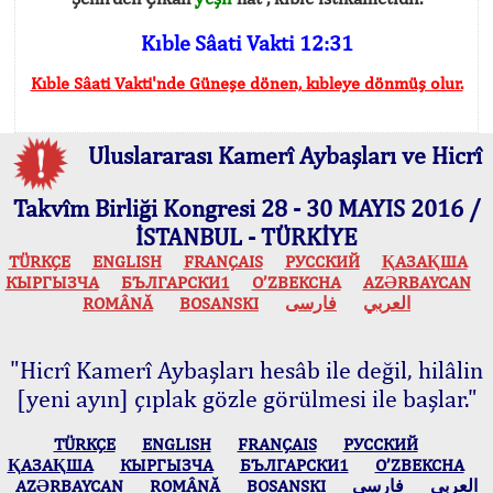
Kıble Sâati Vakti 12:31
Kıble Sâati Vakti'nde Güneşe dönen, kıbleye dönmüş olur.
Uluslararası Kamerî Aybaşları ve Hicrî
Takvîm Birliği Kongresi 28 - 30 MAYIS 2016 /
İSTANBUL - TÜRKİYE
TÜRKÇE
ENGLISH
FRANÇAIS
РУССКИЙ
ҚАЗАҚША
КЫPГЫЗЧA
БЪЛГАРСКИ1
O’ZBEKCHA
AZӘRBAYCAN
ROMÂNĂ
BOSANSKI
فارسی
العربي
"Hicrî Kamerî Aybaşları hesâb ile değil, hilâlin
[yeni ayın] çıplak gözle görülmesi ile başlar."
TÜRKÇE
ENGLISH
FRANÇAIS
РУССКИЙ
ҚАЗАҚША
КЫPГЫЗЧA
БЪЛГАРСКИ1
O’ZBEKCHA
AZӘRBAYCAN
ROMÂNĂ
BOSANSKI
فارسی
العربي