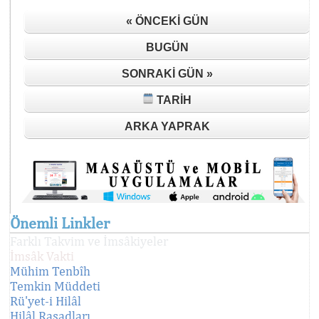
« ÖNCEKI GÜN
BUGÜN
SONRAKI GÜN »
TARIH
ARKA YAPRAK
Önemli Linkler
Farklı Takvim ve İmsâkiyeler
İmsâk Vakti
Mühim Tenbîh
Temkin Müddeti
Rü'yet-i Hilâl
Hilâl Rasadları