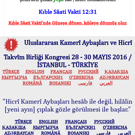
Kıble Sâati Vakti 12:31
Kıble Sâati Vakti'nde Güneşe dönen, kıbleye dönmüş olur.
Uluslararası Kamerî Aybaşları ve Hicrî
Takvîm Birliği Kongresi 28 - 30 MAYIS 2016 /
İSTANBUL - TÜRKİYE
TÜRKÇE
ENGLISH
FRANÇAIS
РУССКИЙ
ҚАЗАҚША
КЫPГЫЗЧA
БЪЛГАРСКИ1
O’ZBEKCHA
AZӘRBAYCAN
ROMÂNĂ
BOSANSKI
فارسی
العربي
"Hicrî Kamerî Aybaşları hesâb ile değil, hilâlin
[yeni ayın] çıplak gözle görülmesi ile başlar."
TÜRKÇE
ENGLISH
FRANÇAIS
РУССКИЙ
ҚАЗАҚША
КЫPГЫЗЧA
БЪЛГАРСКИ1
O’ZBEKCHA
AZӘRBAYCAN
ROMÂNĂ
BOSANSKI
فارسی
العربي