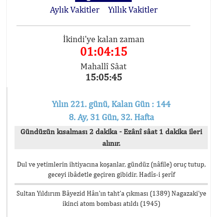
Aylık Vakitler
Yıllık Vakitler
İkindi'ye kalan zaman
01:04:15
Mahallî Sâat
15:05:45
Yılın 221. günü, Kalan Gün : 144
8. Ay, 31 Gün, 32. Hafta
Gündüzün kısalması 2 dakika - Ezânî sâat 1 dakika ileri
alınır.
Dul ve yetimlerin ihtiyacına koşanlar, gündüz (nâfile) oruç tutup,
geceyi ibâdetle geçiren gibidir. Hadîs-i şerîf
Sultan Yıldırım Bâyezid Hân’ın taht’a çıkması (1389) Nagazaki’ye
ikinci atom bombası atıldı (1945)