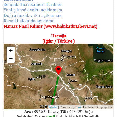
Senelik Hicrî Kamerî Târîhler
Yanlış imsâk vakti açıklaması
Doğru imsâk vakti açıklaması
Rasad hakkında açıklama
Namaz Nasıl Kılınır (www.hakikatkitabevi.net)
Hacıağa
(Iğdır / Türkiye )
+
−
Leaflet
| Powered by
Esri
|
Earthstar Geographics
Arz :
39° 56' Kuzey,
Tûl :
44° 29' Doğu
Şehirden Çıkan
yeşil
hat , kıble istikâmetidir.