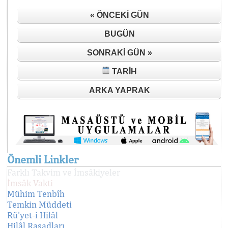
« ÖNCEKI GÜN
BUGÜN
SONRAKI GÜN »
TARIH
ARKA YAPRAK
Önemli Linkler
Farklı Takvim ve İmsâkiyeler
İmsâk Vakti
Mühim Tenbîh
Temkin Müddeti
Rü'yet-i Hilâl
Hilâl Rasadları