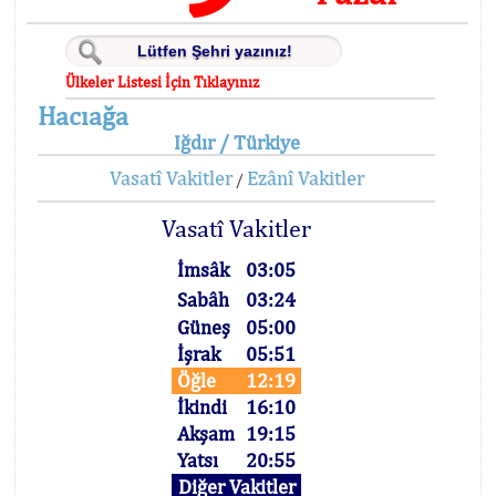
Ülkeler Listesi İçin Tıklayınız
Hacıağa
Iğdır / Türkiye
Vasatî Vakitler
Ezânî Vakitler
/
Vasatî Vakitler
İmsâk
03:05
Sabâh
03:24
Güneş
05:00
İşrak
05:51
Öğle
12:19
İkindi
16:10
Akşam
19:15
Yatsı
20:55
Diğer Vakitler