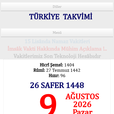
Diller
TÜRKİYE TAKVİMİ
Menü
15 Lisânda Namaz Vakitleri
İmsâk Vakti Hakkında Mühim Açıklama !..
Vakitlerimiz Son Teknoloji Hesâbıdır
Hicrî Şemsî:
1404
Rûmî:
27 Temmuz 1442
Hızır:
96
26 SAFER 1448
9
AĞUSTOS
2026
Pazar