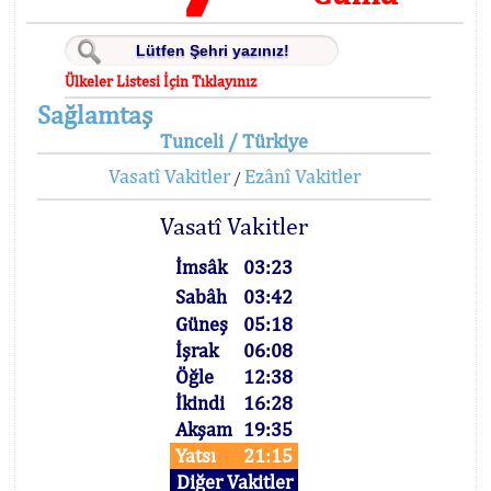
Ülkeler Listesi İçin Tıklayınız
Sağlamtaş
Tunceli / Türkiye
Vasatî Vakitler
Ezânî Vakitler
/
Vasatî Vakitler
İmsâk
03:23
Sabâh
03:42
Güneş
05:18
İşrak
06:08
Öğle
12:38
İkindi
16:28
Akşam
19:35
Yatsı
21:15
Diğer Vakitler