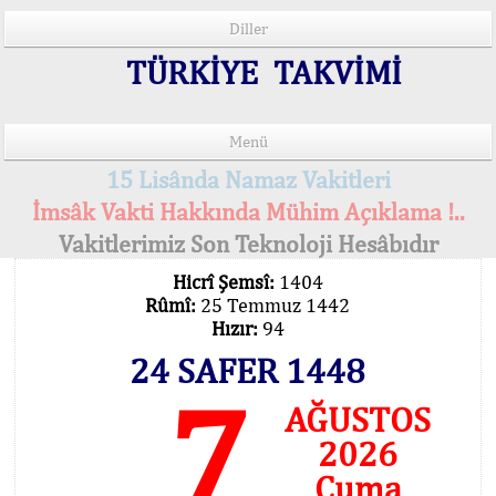
Diller
TÜRKİYE TAKVİMİ
Menü
15 Lisânda Namaz Vakitleri
İmsâk Vakti Hakkında Mühim Açıklama !..
Vakitlerimiz Son Teknoloji Hesâbıdır
Hicrî Şemsî:
1404
Rûmî:
25 Temmuz 1442
Hızır:
94
24 SAFER 1448
7
AĞUSTOS
2026
Cuma