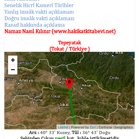
Senelik Hicrî Kamerî Târîhler
Yanlış imsâk vakti açıklaması
Doğru imsâk vakti açıklaması
Rasad hakkında açıklama
Namaz Nasıl Kılınır (www.hakikatkitabevi.net)
Tepeyatak
(Tokat / Türkiye )
+
−
Leaflet
| Powered by
Esri
|
Earthstar Geographics
Arz :
40° 33' Kuzey,
Tûl :
36° 43' Doğu
Şehirden Çıkan
yeşil
hat , kıble istikâmetidir.