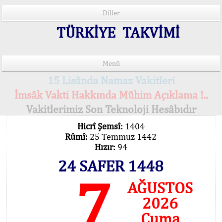
Diller
TÜRKİYE TAKVİMİ
Menü
15 Lisânda Namaz Vakitleri
İmsâk Vakti Hakkında Mühim Açıklama !..
Vakitlerimiz Son Teknoloji Hesâbıdır
Hicrî Şemsî:
1404
Rûmî:
25 Temmuz 1442
Hızır:
94
24 SAFER 1448
7
AĞUSTOS
2026
Cuma