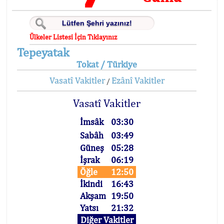
Ülkeler Listesi İçin Tıklayınız
Tepeyatak
Tokat / Türkiye
Vasatî Vakitler
Ezânî Vakitler
/
Vasatî Vakitler
İmsâk
03:30
Sabâh
03:49
Güneş
05:28
İşrak
06:19
Öğle
12:50
İkindi
16:43
Akşam
19:50
Yatsı
21:32
Diğer Vakitler