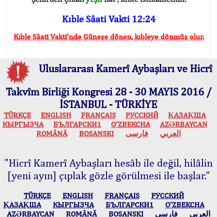
Kıble Sâati Vakti 12:24
Kıble Sâati Vakti'nde Güneşe dönen, kıbleye dönmüş olur.
Uluslararası Kamerî Aybaşları ve Hicrî
Takvîm Birliği Kongresi 28 - 30 MAYIS 2016 /
İSTANBUL - TÜRKİYE
TÜRKÇE
ENGLISH
FRANÇAIS
РУССКИЙ
ҚАЗАҚША
КЫPГЫЗЧA
БЪЛГАРСКИ1
O’ZBEKCHA
AZӘRBAYCAN
ROMÂNĂ
BOSANSKI
فارسی
العربي
"Hicrî Kamerî Aybaşları hesâb ile değil, hilâlin
[yeni ayın] çıplak gözle görülmesi ile başlar."
TÜRKÇE
ENGLISH
FRANÇAIS
РУССКИЙ
ҚАЗАҚША
КЫPГЫЗЧA
БЪЛГАРСКИ1
O’ZBEKCHA
AZӘRBAYCAN
ROMÂNĂ
BOSANSKI
فارسی
العربي