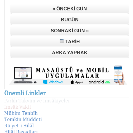
« ÖNCEKI GÜN
BUGÜN
SONRAKI GÜN »
TARIH
ARKA YAPRAK
Önemli Linkler
Farklı Takvim ve İmsâkiyeler
İmsâk Vakti
Mühim Tenbîh
Temkin Müddeti
Rü'yet-i Hilâl
Hilâl Rasadları