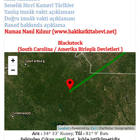
Senelik Hicrî Kamerî Târîhler
Yanlış imsâk vakti açıklaması
Doğru imsâk vakti açıklaması
Rasad hakkında açıklama
Namaz Nasıl Kılınır (www.hakikatkitabevi.net)
Blackstock
(South Carolina / Amerika Birleşik Devletleri )
+
−
Leaflet
| Powered by
Esri
|
Earthstar Geographics
Arz :
34° 33' Kuzey,
Tûl :
81° 9' Batı
Şehirden Çıkan
yeşil
hat , kıble istikâmetidir.