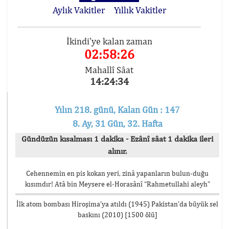
Aylık Vakitler
Yıllık Vakitler
İkindi'ye kalan zaman
02:58:26
Mahallî Sâat
14:24:34
Yılın 218. günü, Kalan Gün : 147
8. Ay, 31 Gün, 32. Hafta
Gündüzün kısalması 1 dakika - Ezânî sâat 1 dakika ileri
alınır.
Cehennemin en pis kokan yeri, zinâ yapanların bulun-duğu
kısımdır! Atâ bin Meysere el-Horasânî “Rahmetullahi aleyh”
İlk atom bombası Hiroşima’ya atıldı (1945) Pakistan’da büyük sel
baskını (2010) [1500 ölü]