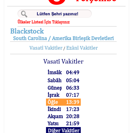
Ülkeler Listesi İçin Tıklayınız
Blackstock
South Carolina / Amerika Birleşik Devletleri
Vasatî Vakitler
Ezânî Vakitler
/
Vasatî Vakitler
İmsâk
04:49
Sabâh
05:04
Güneş
06:33
İşrak
07:17
Öğle
13:39
İkindi
17:23
Akşam
20:28
Yatsı
21:59
Diğer Vakitler