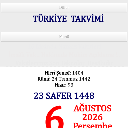
Diller
TÜRKİYE TAKVİMİ
Menü
15 Lisânda Namaz Vakitleri
İmsâk Vakti Hakkında Mühim Açıklama !..
Vakitlerimiz Son Teknoloji Hesâbıdır
Hicrî Şemsî:
1404
Rûmî:
24 Temmuz 1442
Hızır:
93
23 SAFER 1448
6
AĞUSTOS
2026
Perşembe