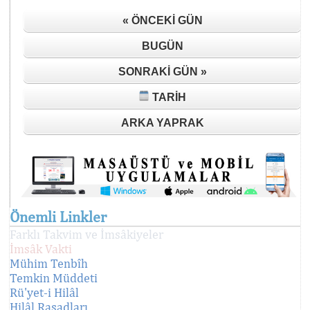
« ÖNCEKI GÜN
BUGÜN
SONRAKI GÜN »
TARIH
ARKA YAPRAK
Önemli Linkler
Farklı Takvim ve İmsâkiyeler
İmsâk Vakti
Mühim Tenbîh
Temkin Müddeti
Rü'yet-i Hilâl
Hilâl Rasadları