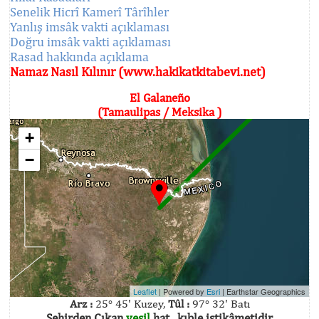
Senelik Hicrî Kamerî Târîhler
Yanlış imsâk vakti açıklaması
Doğru imsâk vakti açıklaması
Rasad hakkında açıklama
Namaz Nasıl Kılınır (www.hakikatkitabevi.net)
El Galaneño
(Tamaulipas / Meksika )
+
−
Leaflet
| Powered by
Esri
|
Earthstar Geographics
Arz :
25° 45' Kuzey,
Tûl :
97° 32' Batı
Şehirden Çıkan
yeşil
hat , kıble istikâmetidir.