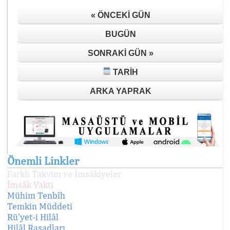
« ÖNCEKI GÜN
BUGÜN
SONRAKI GÜN »
TARIH
ARKA YAPRAK
Önemli Linkler
Farklı Takvim ve İmsâkiyeler
İmsâk Vakti
Mühim Tenbîh
Temkin Müddeti
Rü'yet-i Hilâl
Hilâl Rasadları