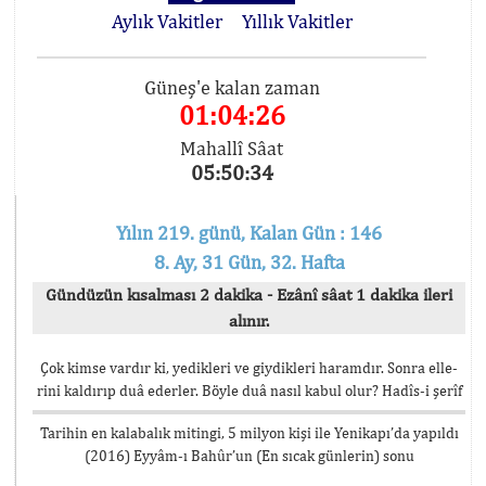
Aylık Vakitler
Yıllık Vakitler
Güneş'e kalan zaman
01:04:26
Mahallî Sâat
05:50:34
Yılın 219. günü, Kalan Gün : 146
8. Ay, 31 Gün, 32. Hafta
Gündüzün kısalması 2 dakika - Ezânî sâat 1 dakika ileri
alınır.
Çok kimse vardır ki, yedikleri ve giydikleri haramdır. Sonra elle-
rini kaldırıp duâ ederler. Böyle duâ nasıl kabul olur? Hadîs-i şerîf
Tarihin en kalabalık mitingi, 5 milyon kişi ile Yenikapı’da yapıldı
(2016) Eyyâm-ı Bahûr’un (En sıcak günlerin) sonu