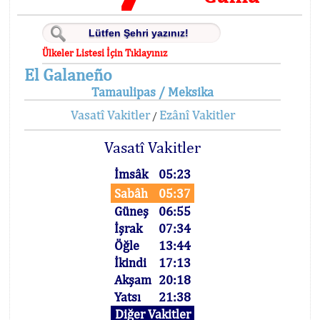
Ülkeler Listesi İçin Tıklayınız
El Galaneño
Tamaulipas / Meksika
Vasatî Vakitler
Ezânî Vakitler
/
Vasatî Vakitler
İmsâk
05:23
Sabâh
05:37
Güneş
06:55
İşrak
07:34
Öğle
13:44
İkindi
17:13
Akşam
20:18
Yatsı
21:38
Diğer Vakitler