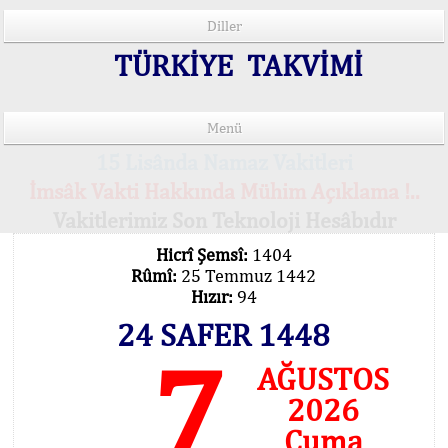
Diller
TÜRKİYE TAKVİMİ
Menü
15 Lisânda Namaz Vakitleri
İmsâk Vakti Hakkında Mühim Açıklama !..
Vakitlerimiz Son Teknoloji Hesâbıdır
Hicrî Şemsî:
1404
Rûmî:
25 Temmuz 1442
Hızır:
94
24 SAFER 1448
7
AĞUSTOS
2026
Cuma