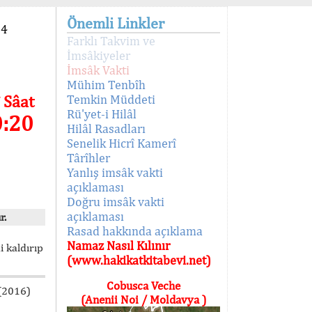
Önemli Linkler
94
Farklı Takvim ve
İmsâkiyeler
İmsâk Vakti
Mühim Tenbîh
 Sâat
Temkin Müddeti
Rü'yet-i Hilâl
0:20
Hilâl Rasadları
Senelik Hicrî Kamerî
Târîhler
Yanlış imsâk vakti
açıklaması
Doğru imsâk vakti
açıklaması
r.
Rasad hakkında açıklama
Namaz Nasıl Kılınır
i kaldırıp
(www.hakikatkitabevi.net)
Cobusca Veche
 (2016)
(Anenii Noi / Moldavya )