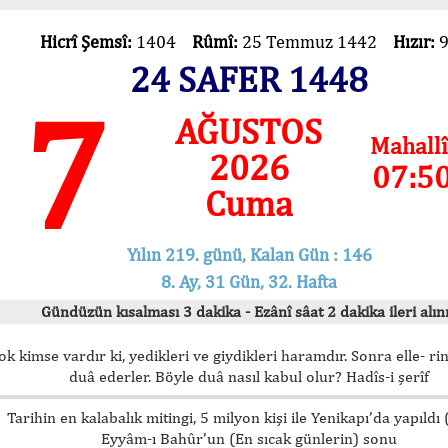
Hicrî Şemsî:
1404
Rûmî:
25 Temmuz 1442
Hızır:
24 SAFER 1448
7
AĞUSTOS
Mahallî
2026
07:5
Cuma
Yılın 219. günü, Kalan Gün : 146
8. Ay, 31 Gün, 32. Hafta
Gündüzün kısalması 3 dakika - Ezânî sâat 2 dakika ileri alını
ok kimse vardır ki, yedikleri ve giydikleri haramdır. Sonra elle- rin
duâ ederler. Böyle duâ nasıl kabul olur? Hadîs-i şerîf
Tarihin en kalabalık mitingi, 5 milyon kişi ile Yenikapı’da yapıldı
Eyyâm-ı Bahûr’un (En sıcak günlerin) sonu