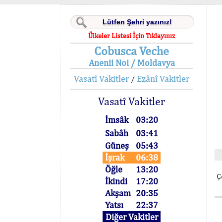
Ülkeler Listesi İçin Tıklayınız
Cobusca Veche
Anenii Noi / Moldavya
Vasatî Vakitler
Ezânî Vakitler
/
Vasatî Vakitler
İmsâk
03:20
Sabâh
03:41
Güneş
05:43
İşrak
06:38
Öğle
13:20
Ç
İkindi
17:20
Akşam
20:35
Yatsı
22:37
Diğer Vakitler