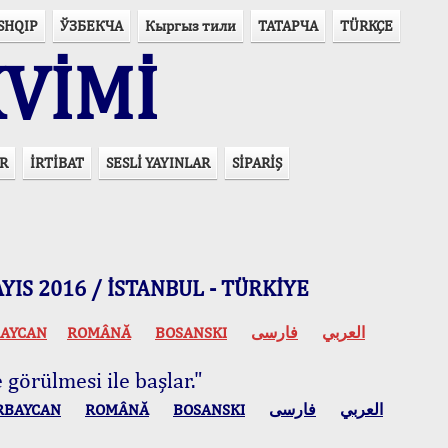
SHQIP
ЎЗБЕКЧА
Кыргыз тили
ТАТАРЧА
TÜRKÇE
VİMİ
R
İRTİBAT
SESLİ YAYINLAR
SİPARİŞ
 MAYIS 2016 / İSTANBUL - TÜRKİYE
AYCAN
ROMÂNĂ
BOSANSKI
فارسی
العربي
 görülmesi ile başlar."
RBAYCAN
ROMÂNĂ
BOSANSKI
فارسی
العربي