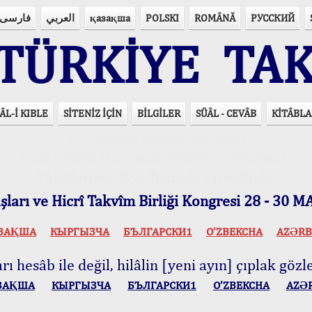
فارسی
العربي
қазақша
POLSKI
ROMÂNĂ
РУССКИЙ
ÜRKİYE TAK
ÂL-İ KIBLE
SİTENİZ İÇİN
BİLGİLER
SÜÂL - CEVÂB
KİTÂBLA
15 Lisânda Namaz Vakitleri
İmsâk Vakti Hakkında Mühim Açıklama !..
Vakitlerimiz Son Teknoloji Hesâbıdır
ları ve Hicrî Takvîm Birliği Kongresi 28 - 30
ЗАҚША
КЫPГЫЗЧA
БЪЛГАРСКИ1
O’ZBEKCHA
AZӘRB
ı hesâb ile değil, hilâlin [yeni ayın] çıplak gözle
ЗАҚША
КЫPГЫЗЧA
БЪЛГАРСКИ1
O’ZBEKCHA
AZӘ