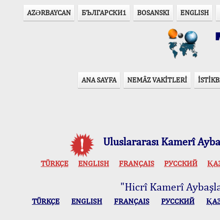
AZӘRBAYCAN
БЪЛГАРСКИ1
BOSANSKI
ENGLISH
T
ANA SAYFA
NEMÂZ VAKİTLERİ
İSTİKB
Uluslararası Kamerî Aybaş
TÜRKÇE
ENGLISH
FRANÇAIS
РУССКИЙ
ҚА
"Hicrî Kamerî Aybaşlar
TÜRKÇE
ENGLISH
FRANÇAIS
РУССКИЙ
ҚА