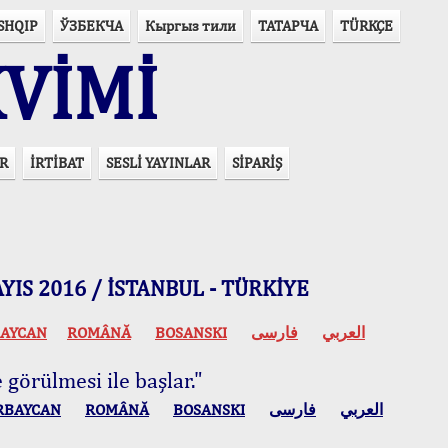
SHQIP
ЎЗБЕКЧА
Кыргыз тили
ТАТАРЧА
TÜRKÇE
VİMİ
R
İRTİBAT
SESLİ YAYINLAR
SİPARİŞ
 MAYIS 2016 / İSTANBUL - TÜRKİYE
AYCAN
ROMÂNĂ
BOSANSKI
فارسی
العربي
 görülmesi ile başlar."
RBAYCAN
ROMÂNĂ
BOSANSKI
فارسی
العربي