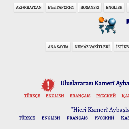
AZӘRBAYCAN
БЪЛГАРСКИ1
BOSANSKI
ENGLISH
T
ANA SAYFA
NEMÂZ VAKİTLERİ
İSTİKB
Uluslararası Kamerî Aybaş
TÜRKÇE
ENGLISH
FRANÇAIS
РУССКИЙ
ҚА
"Hicrî Kamerî Aybaşlar
TÜRKÇE
ENGLISH
FRANÇAIS
РУССКИЙ
ҚА