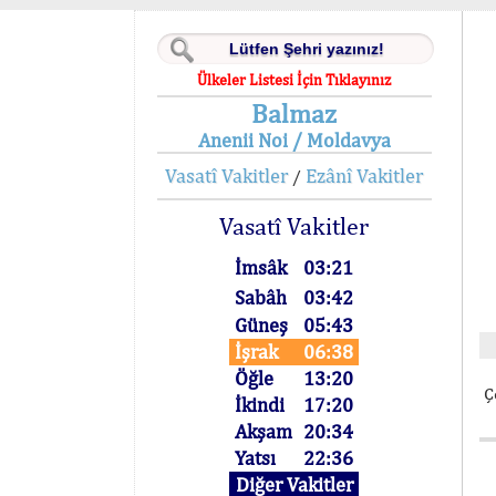
Ülkeler Listesi İçin Tıklayınız
Balmaz
Anenii Noi / Moldavya
Vasatî Vakitler
Ezânî Vakitler
/
Vasatî Vakitler
İmsâk
03:21
Sabâh
03:42
Güneş
05:43
İşrak
06:38
Öğle
13:20
Ç
İkindi
17:20
Akşam
20:34
Yatsı
22:36
Diğer Vakitler