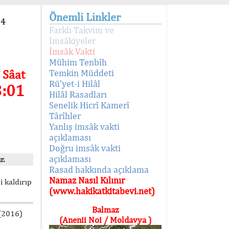
Önemli Linkler
94
Farklı Takvim ve
İmsâkiyeler
İmsâk Vakti
Mühim Tenbîh
 Sâat
Temkin Müddeti
Rü'yet-i Hilâl
3:01
Hilâl Rasadları
Senelik Hicrî Kamerî
Târîhler
Yanlış imsâk vakti
açıklaması
Doğru imsâk vakti
açıklaması
r.
Rasad hakkında açıklama
Namaz Nasıl Kılınır
i kaldırıp
(www.hakikatkitabevi.net)
Balmaz
 (2016)
(Anenii Noi / Moldavya )