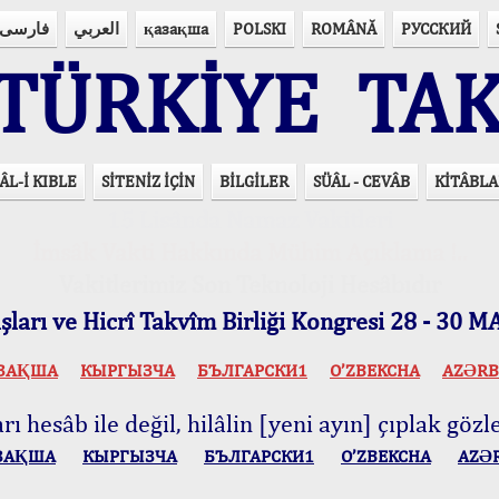
فارسی
العربي
қазақша
POLSKI
ROMÂNĂ
РУССКИЙ
ÜRKİYE TAK
ÂL-İ KIBLE
SİTENİZ İÇİN
BİLGİLER
SÜÂL - CEVÂB
KİTÂBLA
15 Lisânda Namaz Vakitleri
İmsâk Vakti Hakkında Mühim Açıklama !..
Vakitlerimiz Son Teknoloji Hesâbıdır
ları ve Hicrî Takvîm Birliği Kongresi 28 - 30
ЗАҚША
КЫPГЫЗЧA
БЪЛГАРСКИ1
O’ZBEKCHA
AZӘRB
ı hesâb ile değil, hilâlin [yeni ayın] çıplak gözle
ЗАҚША
КЫPГЫЗЧA
БЪЛГАРСКИ1
O’ZBEKCHA
AZӘ