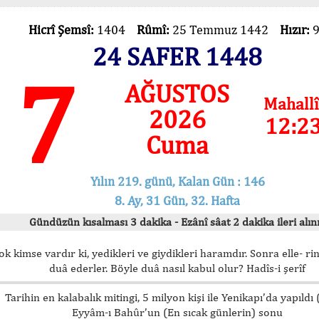
Hicrî Şemsî:
1404
Rûmî:
25 Temmuz 1442
Hızır:
24 SAFER 1448
7
AĞUSTOS
Mahallî
2026
12:2
Cuma
Yılın 219. günü, Kalan Gün : 146
8. Ay, 31 Gün, 32. Hafta
Gündüzün kısalması 3 dakika - Ezânî sâat 2 dakika ileri alını
ok kimse vardır ki, yedikleri ve giydikleri haramdır. Sonra elle- rin
duâ ederler. Böyle duâ nasıl kabul olur? Hadîs-i şerîf
Tarihin en kalabalık mitingi, 5 milyon kişi ile Yenikapı’da yapıldı
Eyyâm-ı Bahûr’un (En sıcak günlerin) sonu