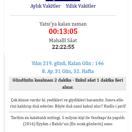
Aylık Vakitler
Yıllık Vakitler
Yatsı'ya kalan zaman
00:13:05
Mahallî Sâat
22:22:55
Yılın 219. günü, Kalan Gün : 146
8. Ay, 31 Gün, 32. Hafta
Gündüzün kısalması 2 dakika - Ezânî sâat 1 dakika ileri
alınır.
Çok kimse vardır ki, yedikleri ve giydikleri haramdır. Sonra elle-
rini kaldırıp duâ ederler. Böyle duâ nasıl kabul olur? Hadîs-i şerîf
Tarihin en kalabalık mitingi, 5 milyon kişi ile Yenikapı’da yapıldı
(2016) Eyyâm-ı Bahûr’un (En sıcak günlerin) sonu