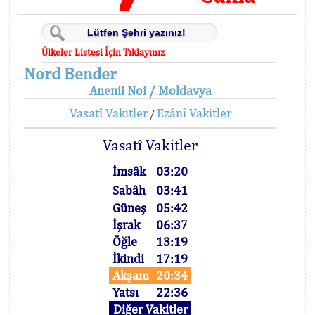
Ülkeler Listesi İçin Tıklayınız
Nord Bender
Anenii Noi / Moldavya
Vasatî Vakitler
Ezânî Vakitler
/
Vasatî Vakitler
İmsâk
03:20
Sabâh
03:41
Güneş
05:42
İşrak
06:37
Öğle
13:19
İkindi
17:19
Akşam
20:34
Yatsı
22:36
Diğer Vakitler