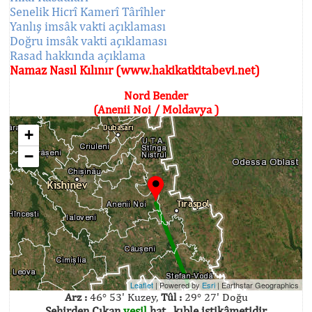
Senelik Hicrî Kamerî Târîhler
Yanlış imsâk vakti açıklaması
Doğru imsâk vakti açıklaması
Rasad hakkında açıklama
Namaz Nasıl Kılınır (www.hakikatkitabevi.net)
Nord Bender
(Anenii Noi / Moldavya )
+
−
Leaflet
| Powered by
Esri
|
Earthstar Geographics
Arz :
46° 53' Kuzey,
Tûl :
29° 27' Doğu
Şehirden Çıkan
yeşil
hat , kıble istikâmetidir.