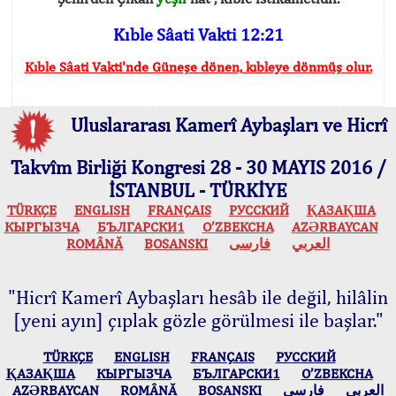
Kıble Sâati Vakti 12:21
Kıble Sâati Vakti'nde Güneşe dönen, kıbleye dönmüş olur.
Uluslararası Kamerî Aybaşları ve Hicrî
Takvîm Birliği Kongresi 28 - 30 MAYIS 2016 /
İSTANBUL - TÜRKİYE
TÜRKÇE
ENGLISH
FRANÇAIS
РУССКИЙ
ҚАЗАҚША
КЫPГЫЗЧA
БЪЛГАРСКИ1
O’ZBEKCHA
AZӘRBAYCAN
ROMÂNĂ
BOSANSKI
فارسی
العربي
"Hicrî Kamerî Aybaşları hesâb ile değil, hilâlin
[yeni ayın] çıplak gözle görülmesi ile başlar."
TÜRKÇE
ENGLISH
FRANÇAIS
РУССКИЙ
ҚАЗАҚША
КЫPГЫЗЧA
БЪЛГАРСКИ1
O’ZBEKCHA
AZӘRBAYCAN
ROMÂNĂ
BOSANSKI
فارسی
العربي