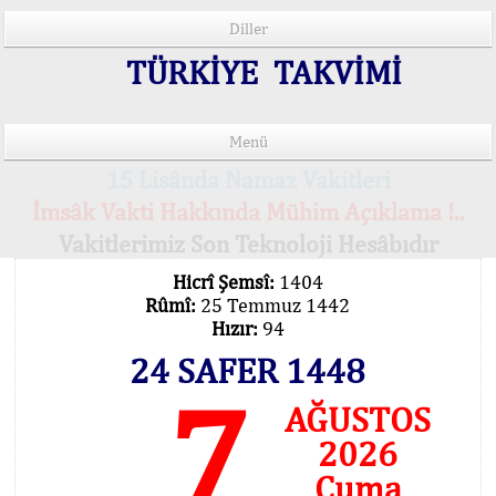
Diller
TÜRKİYE TAKVİMİ
Menü
15 Lisânda Namaz Vakitleri
İmsâk Vakti Hakkında Mühim Açıklama !..
Vakitlerimiz Son Teknoloji Hesâbıdır
Hicrî Şemsî:
1404
Rûmî:
25 Temmuz 1442
Hızır:
94
24 SAFER 1448
7
AĞUSTOS
2026
Cuma