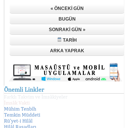
« ÖNCEKI GÜN
BUGÜN
SONRAKI GÜN »
TARIH
ARKA YAPRAK
Önemli Linkler
Farklı Takvim ve İmsâkiyeler
İmsâk Vakti
Mühim Tenbîh
Temkin Müddeti
Rü'yet-i Hilâl
Hilâl Rasadları